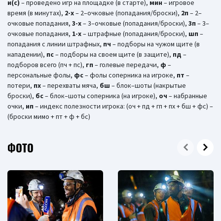
и(c)
– проведено игр на площадке (в старте),
мин
– игровое
время (в минутах),
2-х
– 2–очковые (попадания/броски),
2п
– 2–
очковые попадания,
3-х
– 3–очковые (попадания/броски),
3п
– 3–
очковые попадания,
1-x
– штрафные (попадания/броски),
шп
–
попадания с линии штрафных,
пч
– подборы на чужом щите (в
нападении),
пс
– подборы на своем щите (в защите),
пд
–
подборов всего (пч + пс),
гп
– голевые передачи,
ф
–
персональные фолы,
фс
– фолы соперника на игроке,
пт
–
потери,
пх
– перехваты мяча,
бш
– блок–шоты (накрытые
броски),
бc
– блок–шоты соперника (на игроке),
оч
– набранные
очки,
ип
– индекс полезности игрока: (оч + пд + гп + пх + бш + фс) –
(броски мимо + пт + ф + бс)
ФОТО