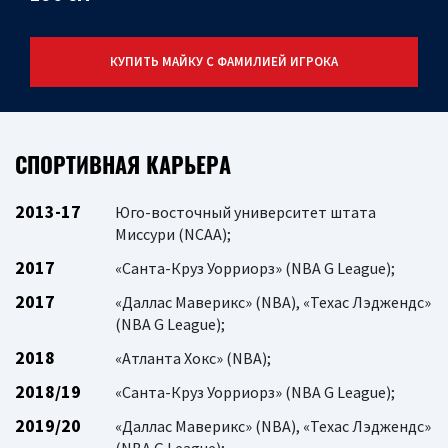
КУПИТЬ МАЙКУ С ФАМИЛИЕЙ ИГРОКА
СПОРТИВНАЯ КАРЬЕРА
2013-17
Юго-восточный университет штата
Миссури (NCAA);
2017
«Санта-Круз Уорриорз» (NBA G League);
2017
«Даллас Маверикс» (NBA), «Техас Лэджендс»
(NBA G League);
2018
«Атланта Хокс» (NBA);
2018/19
«Санта-Круз Уорриорз» (NBA G League);
2019/20
«Даллас Маверикс» (NBA), «Техас Лэджендс»