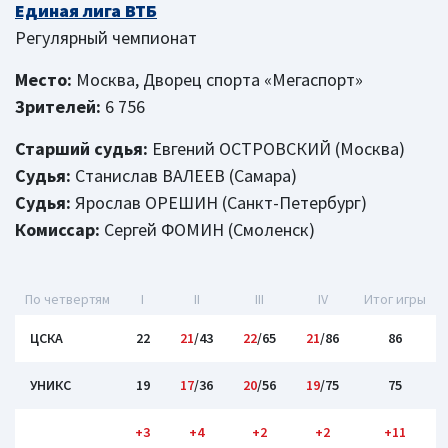
Единая лига ВТБ
Регулярный чемпионат
Место:
Москва, Дворец спорта «Мегаспорт»
Зрителей:
6 756
Старший судья:
Евгений ОСТРОВСКИЙ (Москва)
Судья:
Станислав ВАЛЕЕВ (Самара)
Судья:
Ярослав ОРЕШИН (Санкт-Петербург)
Комиссар:
Сергей ФОМИН (Смоленск)
По четвертям
I
II
III
IV
Итог игры
ЦСКА
22
21
/43
22
/65
21
/86
86
УНИКС
19
17
/36
20
/56
19
/75
75
+3
+4
+2
+2
+11