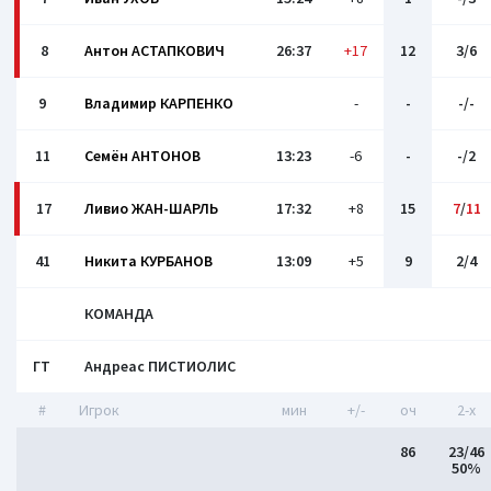
8
Антон АСТАПКОВИЧ
26:37
+17
12
3/6
9
Владимир КАРПЕНКО
-
-
-/-
11
Семён АНТОНОВ
13:23
-6
-
-/2
17
Ливио ЖАН-ШАРЛЬ
17:32
+8
15
7
/
11
41
Никита КУРБАНОВ
13:09
+5
9
2/4
КОМАНДА
ГТ
Андреас ПИСТИОЛИС
#
Игрок
мин
+/-
оч
2-x
86
23/46
50%