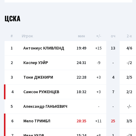
ЦСКА
#
Игрок
мин
+/-
оч
2-x
1
Антониус КЛИВЛЕНД
19:49
+15
13
4/6
2
Каспер УЭЙР
24:31
-9
-
-/2
3
Тони ДЖЕКИРИ
22:28
+3
4
2/5
4
Самсон РУЖЕНЦЕВ
18:32
+3
7
2/2
5
Александр ГАНЬКЕВИЧ
-
-
-/-
6
Мело ТРИМБЛ
28:35
+11
25
3/5
7
Иван УХОВ
15:24
+8
1
-/3