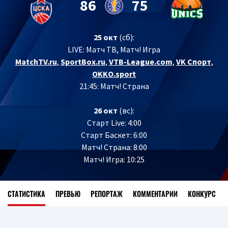
86
75
25 окт
(сб):
LIVE:
Матч ТВ, Матч! Игра
MatchTV.ru
,
SportBox.ru
,
VTB-League.com
,
VK Спорт
,
OKKO.sport
21:45: Матч! Страна
26 окт
(вс):
Старт Live: 4:00
Старт Баскет: 6:00
Матч! Страна: 8:00
Матч! Игра: 10:25
СТАТИСТИКА
ПРЕВЬЮ
РЕПОРТАЖ
КОММЕНТАРИИ
КОНКУРС