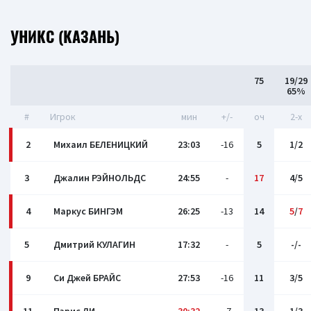
УНИКС (КАЗАНЬ)
75
19/29
65%
#
Игрок
мин
+/-
оч
2-x
2
Михаил БЕЛЕНИЦКИЙ
23:03
-16
5
1/2
3
Джалин РЭЙНОЛЬДС
24:55
-
17
4/5
4
Маркус БИНГЭМ
26:25
-13
14
5
/
7
5
Дмитрий КУЛАГИН
17:32
-
5
-/-
9
Си Джей БРАЙС
27:53
-16
11
3/5