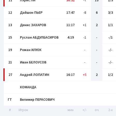
11
Пэрис ЛИ
30:32
-7
13
1/3
12
Дайшон ПЬЕР
17:47
-8
6
3/3
13
Денис ЗАХАРОВ
11:17
+1
2
1/1
15
Руслан АБДУЛБАСИРОВ
4:19
-1
-
-/1
19
Роман ИЛЮК
-
-
-/-
21
Иван БЕЛОУСОВ
-
-
-/-
27
Андрей ЛОПАТИН
16:17
+5
2
1/2
КОМАНДА
ГТ
Велимир ПЕРАСОВИЧ
#
Игрок
мин
+/-
оч
2-x