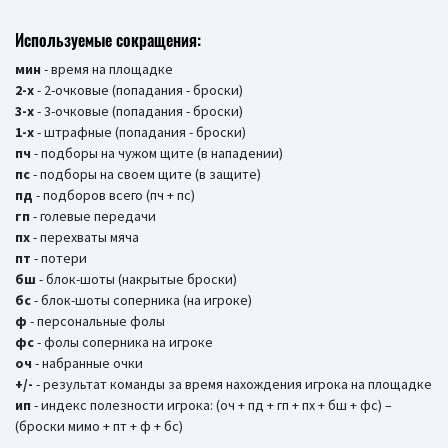
Используемые сокращения:
мин
- время на площадке
2-х
- 2-очковые (попадания - броски)
3-х
- 3-очковые (попадания - броски)
1-х
- штрафные (попадания - броски)
пч
- подборы на чужом щите (в нападении)
пс
- подборы на своем щите (в защите)
пд
- подборов всего (пч + пс)
гп
- голевые передачи
пх
- перехваты мяча
пт
- потери
бш
- блок-шоты (накрытые броски)
бc
- блок-шоты соперника (на игроке)
ф
- персональные фолы
фс
- фолы соперника на игроке
оч
- набранные очки
+/-
- результат команды за время нахождения игрока на площадке
ип
- индекс полезности игрока: (оч + пд + гп + пх + бш + фс) –
(броски мимо + пт + ф + бс)