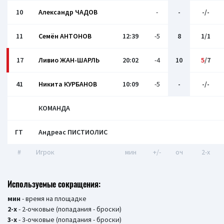
10
Александр ЧАДОВ
-
-
-/-
11
Семён АНТОНОВ
12:39
-5
8
1/1
17
Ливио ЖАН-ШАРЛЬ
20:02
-4
10
5
/7
41
Никита КУРБАНОВ
10:09
-5
-
-/-
КОМАНДА
ГТ
Андреас ПИСТИОЛИС
#
Игрок
мин
+/-
оч
2-x
Используемые сокращения:
мин
- время на площадке
2-х
- 2-очковые (попадания - броски)
3-х
- 3-очковые (попадания - броски)