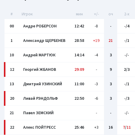
#
Игрок
мин
+/-
оч
2-x
00
Андре РОБЕРСОН
12:42
-8
-
-/4
1
Александр ЩЕРБЕНЕВ
28:58
+19
21
-/1
10
Андрей МАРТЮК
14:14
-4
3
-/-
12
Георгий ЖБАНОВ
29:09
-
9
2/3
13
Дмитрий УЗИНСКИЙ
11:00
-3
3
-/1
20
Ливай РЭНДОЛЬФ
22:50
-6
3
-/3
21
Павел ЗЕМСКИЙ
-
-
-/-
22
Алекс ПОЙТРЕСС
25:46
+3
16
7
/
11