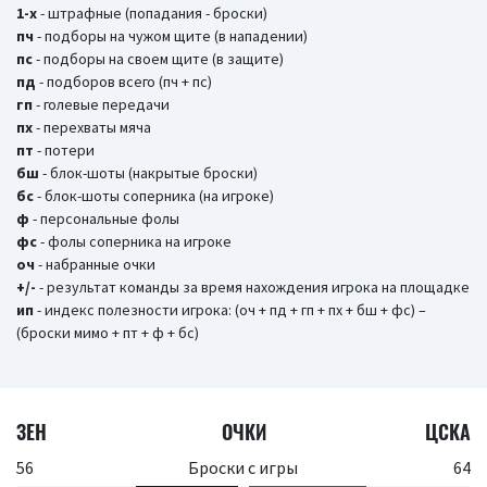
1-х
- штрафные (попадания - броски)
пч
- подборы на чужом щите (в нападении)
пс
- подборы на своем щите (в защите)
пд
- подборов всего (пч + пс)
гп
- голевые передачи
пх
- перехваты мяча
пт
- потери
бш
- блок-шоты (накрытые броски)
бc
- блок-шоты соперника (на игроке)
ф
- персональные фолы
фс
- фолы соперника на игроке
оч
- набранные очки
+/-
- результат команды за время нахождения игрока на площадке
ип
- индекс полезности игрока: (оч + пд + гп + пх + бш + фс) –
(броски мимо + пт + ф + бс)
ЗЕН
ОЧКИ
ЦСКА
56
Броски с игры
64