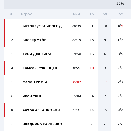
52%
#
Игрок
мин
+/-
оч
2-x
1
Антониус КЛИВЛЕНД
28:35
-1
10
4/
9
2
Каспер УЭЙР
22:15
+5
9
1/3
3
Тони ДЖЕКИРИ
19:58
+5
6
3/5
4
Самсон РУЖЕНЦЕВ
8:55
+8
3
-/-
6
Мело ТРИМБЛ
35:02
-
17
2/7
7
Иван УХОВ
15:04
-4
7
-/-
8
Антон АСТАПКОВИЧ
27:21
+6
15
3/4
9
Владимир КАРПЕНКО
-
-
-/-