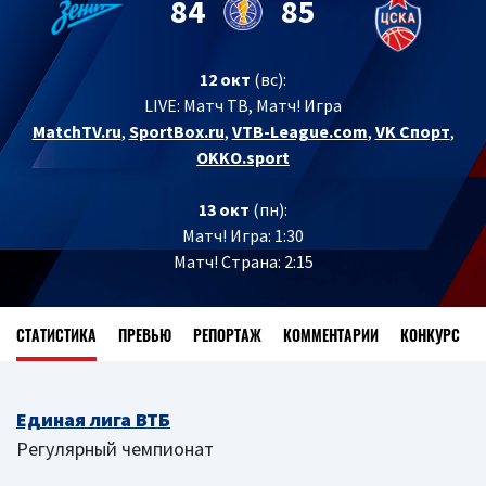
84
85
12 окт
(вс):
LIVE:
Матч ТВ, Матч! Игра
MatchTV.ru
,
SportBox.ru
,
VTB-League.com
,
VK Спорт
,
OKKO.sport
13 окт
(пн):
Матч! Игра: 1:30
Матч! Страна: 2:15
СТАТИСТИКА
ПРЕВЬЮ
РЕПОРТАЖ
КОММЕНТАРИИ
КОНКУРС
Единая лига ВТБ
Регулярный чемпионат