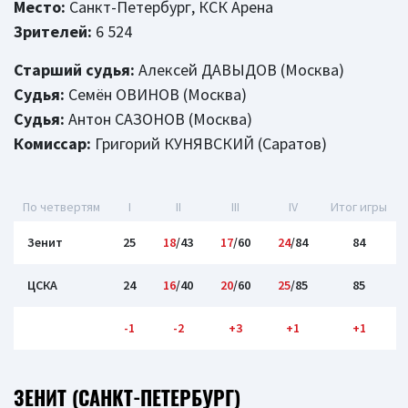
Место:
Санкт-Петербург, КСК Арена
Зрителей:
6 524
Старший судья:
Алексей ДАВЫДОВ (Москва)
Судья:
Семён ОВИНОВ (Москва)
Судья:
Антон САЗОНОВ (Москва)
Комиссар:
Григорий КУНЯВСКИЙ (Саратов)
По четвертям
I
II
III
IV
Итог игры
Зенит
25
18
/43
17
/60
24
/84
84
ЦСКА
24
16
/40
20
/60
25
/85
85
-1
-2
+3
+1
+1
ЗЕНИТ (САНКТ-ПЕТЕРБУРГ)