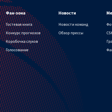
Фан-зона
Новости
М
Гостевая книга
Новости команд
Фо
Конкурс прогнозов
Обзор прессы
CS
Коробочка слухов
Гр
Голосование
Фа