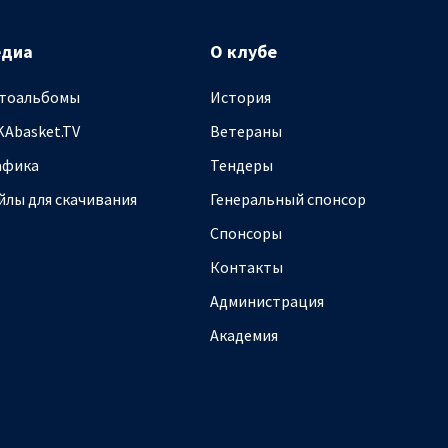
едиа
О клубе
тоальбомы
История
KAbasket.TV
Ветераны
афика
Тендеры
йлы для скачивания
Генеральный спонсор
Спонсоры
Контакты
Администрация
Академия