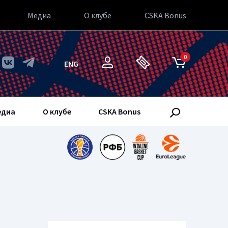
Медиа
О клубе
CSKA Bonus
0
ENG
едиа
О клубе
CSKA Bonus