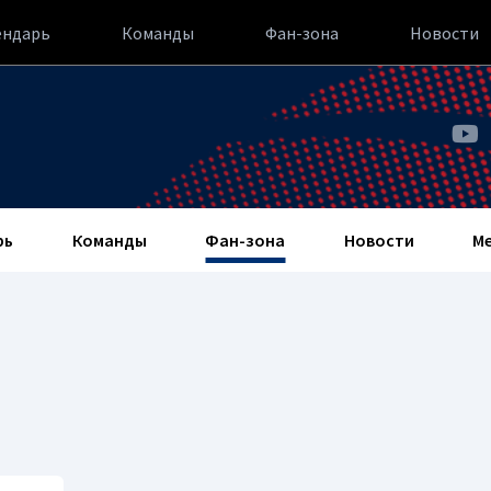
ендарь
Команды
Фан-зона
Новости
рь
Команды
Фан-зона
Новости
М