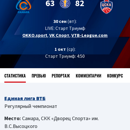
63
82
30 сен
(вт):
LIVE:
Старт Триумф
OKKO.sport
,
VK Спорт
,
VTB-League.com
1 окт
(ср):
Старт Триумф: 4:50
СТАТИСТИКА
ПРЕВЬЮ
РЕПОРТАЖ
КОММЕНТАРИИ
КОНКУРС
Единая лига ВТБ
Регулярный чемпионат
Место:
Самара, СКК «Дворец Спорта» им.
В.С.Высоцкого