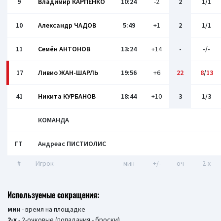
9
Владимир КАРПЕНКО
10:24
-2
2
1/1
10
Александр ЧАДОВ
5:49
+1
2
1/1
11
Семён АНТОНОВ
13:24
+14
-
-/-
17
Ливио ЖАН-ШАРЛЬ
19:56
+6
22
8
/
13
41
Никита КУРБАНОВ
18:44
+10
3
1/3
КОМАНДА
ГТ
Андреас ПИСТИОЛИС
#
Игрок
мин
+/-
оч
2-x
Используемые сокращения:
мин
- время на площадке
2-х
- 2-очковые (попадания - броски)