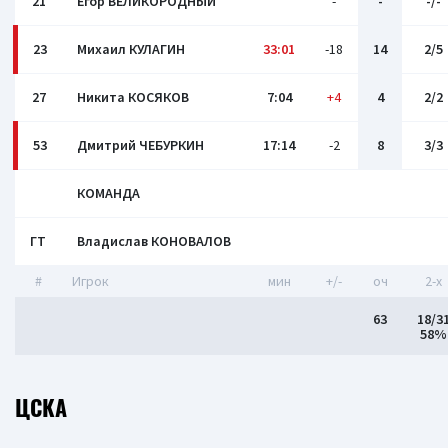
21
Егор ВЕЛИКОРОДНЫЙ
-
-
-/-
23
Михаил КУЛАГИН
33:01
-18
14
2/5
27
Никита КОСЯКОВ
7:04
+4
4
2/2
53
Дмитрий ЧЕБУРКИН
17:14
-2
8
3/3
КОМАНДА
ГТ
Владислав КОНОВАЛОВ
#
Игрок
мин
+/-
оч
2-x
63
18/3
58%
ЦСКА