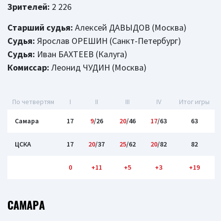
Зрителей:
2 226
Старший судья:
Алексей ДАВЫДОВ (Москва)
Судья:
Ярослав ОРЕШИН (Санкт-Петербург)
Судья:
Иван БАХТЕЕВ (Калуга)
Комиссар:
Леонид ЧУДИН (Москва)
По четвертям
I
II
III
IV
Итог игры
Самара
17
9
/26
20
/46
17
/63
63
ЦСКА
17
20
/37
25
/62
20
/82
82
0
+11
+5
+3
+19
САМАРА