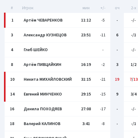
#
Игрок
мин
+/-
оч
2-x
1
Артём ЧЕВАРЕНКОВ
11:12
-5
-
-/-
3
Александр КУЗНЕЦОВ
23:51
-11
6
-/1
4
Глеб ШЕЙКО
-
-
-/-
8
Артём ПИВЦАЙКИН
16:19
-2
3
1/2
10
Никита МИХАЙЛОВСКИЙ
31:15
-21
19
7
/
13
14
Евгений МИНЧЕНКО
29:15
-15
9
3/4
16
Данила ПОХОДЯЕВ
27:08
-17
-
-/-
18
Валерий КАЛИНОВ
3:41
-8
-
-/1