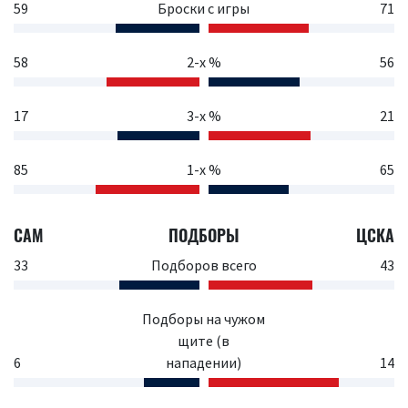
59
Броски с игры
71
58
2-х %
56
17
3-х %
21
85
1-х %
65
САМ
ПОДБОРЫ
ЦСКА
33
Подборов всего
43
Подборы на чужом
щите (в
6
нападении)
14