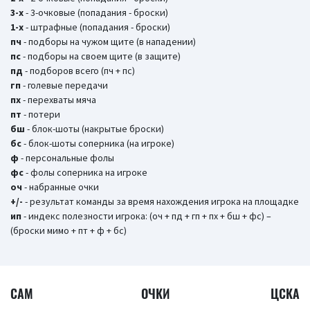
3-х
- 3-очковые (попадания - броски)
1-х
- штрафные (попадания - броски)
пч
- подборы на чужом щите (в нападении)
пс
- подборы на своем щите (в защите)
пд
- подборов всего (пч + пс)
гп
- голевые передачи
пх
- перехваты мяча
пт
- потери
бш
- блок-шоты (накрытые броски)
бc
- блок-шоты соперника (на игроке)
ф
- персональные фолы
фс
- фолы соперника на игроке
оч
- набранные очки
+/-
- результат команды за время нахождения игрока на площадке
ип
- индекс полезности игрока: (оч + пд + гп + пх + бш + фс) –
(броски мимо + пт + ф + бс)
САМ
ОЧКИ
ЦСКА