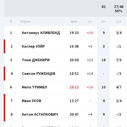
82
27/48
56%
#
Игрок
мин
+/-
оч
2-x
1
Антониус КЛИВЛЕНД
19:33
+16
9
3/4
2
Каспер УЭЙР
16:48
+3
3
-/1
3
Тони ДЖЕКИРИ
20:04
+13
18
7/9
4
Самсон РУЖЕНЦЕВ
18:52
+14
-
-/3
6
Мело ТРИМБЛ
23:12
+16
10
4/7
7
Иван УХОВ
12:27
-
4
2/4
8
Антон АСТАПКОВИЧ
20:47
+4
9
-/2