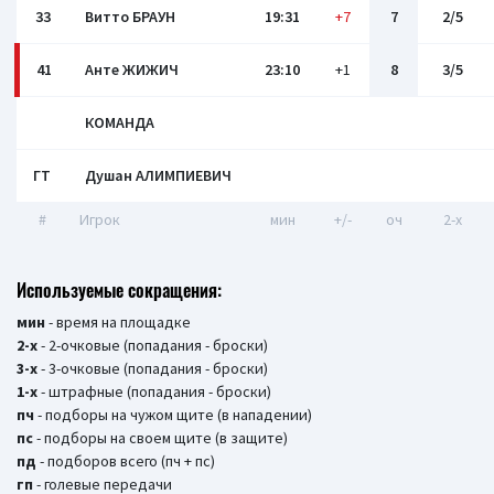
33
Витто БРАУН
19:31
+7
7
2/5
41
Анте ЖИЖИЧ
23:10
+1
8
3/5
КОМАНДА
ГТ
Душан АЛИМПИЕВИЧ
#
Игрок
мин
+/-
оч
2-x
Используемые сокращения:
мин
- время на площадке
2-х
- 2-очковые (попадания - броски)
3-х
- 3-очковые (попадания - броски)
1-х
- штрафные (попадания - броски)
пч
- подборы на чужом щите (в нападении)
пс
- подборы на своем щите (в защите)
пд
- подборов всего (пч + пс)
гп
- голевые передачи