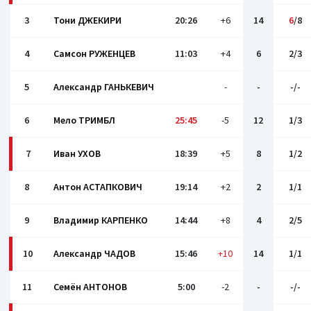
3
Тони ДЖЕКИРИ
20:26
+6
14
6
/8
4
Самсон РУЖЕНЦЕВ
11:03
+4
6
2/3
5
Александр ГАНЬКЕВИЧ
-
-
-/-
6
Мело ТРИМБЛ
25:45
-5
12
1/3
7
Иван УХОВ
18:39
+5
8
1/2
8
Антон АСТАПКОВИЧ
19:14
+2
2
1/1
9
Владимир КАРПЕНКО
14:44
+8
4
2/5
10
Александр ЧАДОВ
15:46
+10
14
1/1
11
Семён АНТОНОВ
5:00
-2
-
-/-