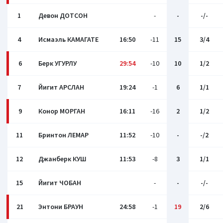
1
Девон ДОТСОН
-
-
-/-
4
Исмаэль КАМАГАТЕ
16:50
-11
15
3/4
6
Берк УГУРЛУ
29:54
-10
10
1/2
7
Йигит АРСЛАН
19:24
-1
6
1/1
9
Конор МОРГАН
16:11
-16
2
1/2
11
Бринтон ЛЕМАР
11:52
-10
-
-/2
12
Джанберк КУШ
11:53
-8
3
1/1
15
Йигит ЧОБАН
-
-
-/-
21
Энтони БРАУН
24:58
-1
19
2/6