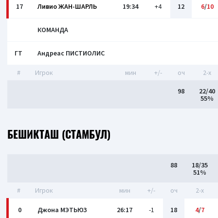
17
Ливио ЖАН-ШАРЛЬ
19:34
+4
12
6
/
10
КОМАНДА
ГТ
Андреас ПИСТИОЛИС
#
Игрок
мин
+/-
оч
2-x
98
22/40
55%
БЕШИКТАШ (СТАМБУЛ)
88
18/35
51%
#
Игрок
мин
+/-
оч
2-x
0
Джона МЭТЬЮЗ
26:17
-1
18
4
/
7