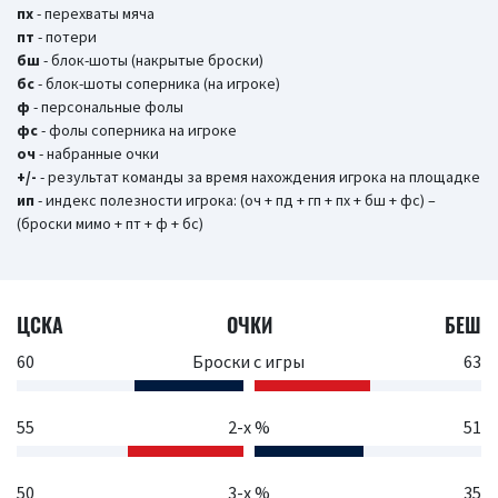
пх
- перехваты мяча
пт
- потери
бш
- блок-шоты (накрытые броски)
бc
- блок-шоты соперника (на игроке)
ф
- персональные фолы
фс
- фолы соперника на игроке
оч
- набранные очки
+/-
- результат команды за время нахождения игрока на площадке
ип
- индекс полезности игрока: (оч + пд + гп + пх + бш + фс) –
(броски мимо + пт + ф + бс)
ЦСКА
ОЧКИ
БЕШ
60
Броски с игры
63
55
2-х %
51
50
3-х %
35