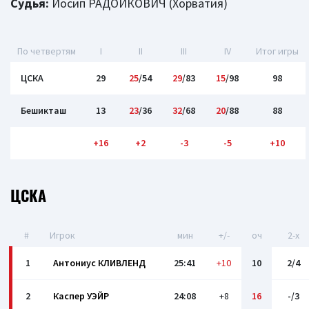
Судья:
Йосип РАДОЙКОВИЧ (Хорватия)
По четвертям
I
II
III
IV
Итог игры
ЦСКА
29
25
/54
29
/83
15
/98
98
Бешикташ
13
23
/36
32
/68
20
/88
88
+16
+2
-3
-5
+10
ЦСКА
#
Игрок
мин
+/-
оч
2-x
1
Антониус КЛИВЛЕНД
25:41
+10
10
2/4
2
Каспер УЭЙР
24:08
+8
16
-/3