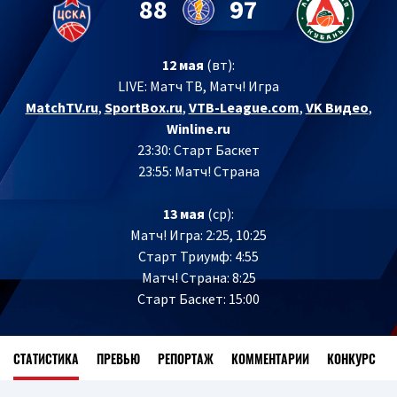
88
97
12 мая
(вт):
LIVE:
Матч ТВ, Матч! Игра
MatchTV.ru
,
SportBox.ru
,
VTB-League.com
,
VK Видео
,
Winline.ru
23:30: Старт Баскет
23:55: Матч! Страна
13 мая
(ср):
Матч! Игра: 2:25, 10:25
Старт Триумф: 4:55
Матч! Страна: 8:25
Старт Баскет: 15:00
СТАТИСТИКА
ПРЕВЬЮ
РЕПОРТАЖ
КОММЕНТАРИИ
КОНКУРС