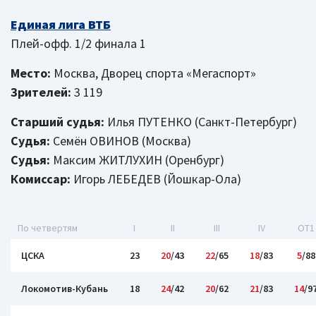
Единая лига ВТБ
Плей-офф. 1/2 финала 1
Место:
Москва, Дворец спорта «Мегаспорт»
Зрителей:
3 119
Старший судья:
Илья ПУТЕНКО (Санкт-Петербург)
Судья:
Семён ОВИНОВ (Москва)
Судья:
Максим ЖИТЛУХИН (Оренбург)
Комиссар:
Игорь ЛЕБЕДЕВ (Йошкар-Ола)
По четвертям
I
II
III
IV
OT1
ЦСКА
23
20
/43
22
/65
18
/83
5
/88
Локомотив-Кубань
18
24
/42
20
/62
21
/83
14
/9