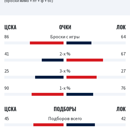
(броски мимо + пт + ф + бс)
ЦСКА
ОЧКИ
ЛОК
86
Броски с игры
64
41
2-х %
67
25
3-х %
27
90
1-х %
76
ЦСКА
ПОДБОРЫ
ЛОК
45
Подборов всего
42