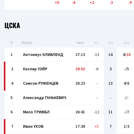
+5
-4
+2
-3
-9
ЦСКА
#
Игрок
мин
+/-
оч
2-x
1
Антониус КЛИВЛЕНД
27:13
-13
14
4/
10
2
Каспер УЭЙР
29:02
-6
3
-/5
4
Самсон РУЖЕНЦЕВ
20:23
-
13
4/6
5
Александр ГАНЬКЕВИЧ
-
-
-/-
6
Мело ТРИМБЛ
26:41
-12
11
-/7
7
Иван УХОВ
17:38
+5
7
1/3