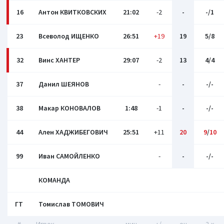
16
Антон КВИТКОВСКИХ
21:02
-2
-
-/1
23
Всеволод ИЩЕНКО
26:51
+19
19
5/8
32
Винс ХАНТЕР
29:07
-2
13
4/4
37
Данил ШЕЯНОВ
-
-
-/-
38
Макар КОНОВАЛОВ
1:48
-1
-
-/-
44
Ален ХАДЖИБЕГОВИЧ
25:51
+11
20
9
/
10
99
Иван САМОЙЛЕНКО
-
-
-/-
КОМАНДА
ГТ
Томислав ТОМОВИЧ