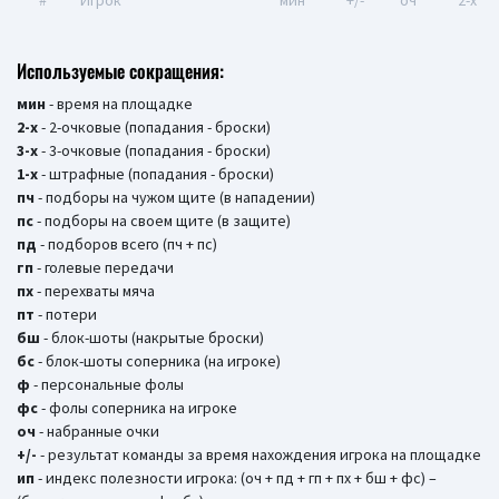
#
Игрок
мин
+/-
оч
2-x
Используемые сокращения:
мин
- время на площадке
2-х
- 2-очковые (попадания - броски)
3-х
- 3-очковые (попадания - броски)
1-х
- штрафные (попадания - броски)
пч
- подборы на чужом щите (в нападении)
пс
- подборы на своем щите (в защите)
пд
- подборов всего (пч + пс)
гп
- голевые передачи
пх
- перехваты мяча
пт
- потери
бш
- блок-шоты (накрытые броски)
бc
- блок-шоты соперника (на игроке)
ф
- персональные фолы
фс
- фолы соперника на игроке
оч
- набранные очки
+/-
- результат команды за время нахождения игрока на площадке
ип
- индекс полезности игрока: (оч + пд + гп + пх + бш + фс) –