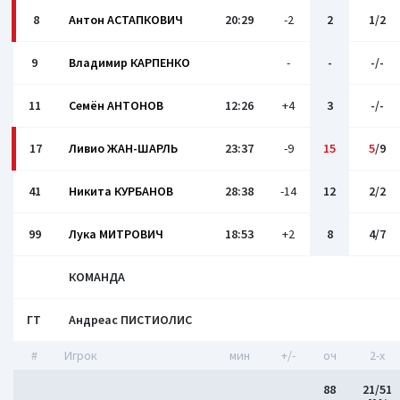
8
Антон АСТАПКОВИЧ
20:29
-2
2
1/2
9
Владимир КАРПЕНКО
-
-
-/-
11
Семён АНТОНОВ
12:26
+4
3
-/-
17
Ливио ЖАН-ШАРЛЬ
23:37
-9
15
5
/9
41
Никита КУРБАНОВ
28:38
-14
12
2/2
99
Лука МИТРОВИЧ
18:53
+2
8
4/7
КОМАНДА
ГТ
Андреас ПИСТИОЛИС
#
Игрок
мин
+/-
оч
2-x
88
21/51