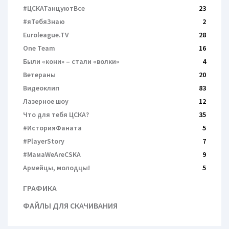
#ЦСКАТанцуютВсе
23
#яТебяЗнаю
2
Euroleague.TV
28
One Team
16
Были «кони» – cтали «волки»
4
Ветераны
20
Видеоклип
83
Лазерное шоу
12
Что для тебя ЦСКА?
35
#ИсторияФаната
5
#PlayerStory
7
#МамаWeAreCSKA
9
Армейцы, молодцы!
5
ГРАФИКА
ФАЙЛЫ ДЛЯ СКАЧИВАНИЯ