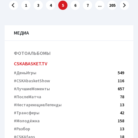
1
3
4
5
6
7
...
205
МЕДИА
ФОТОАЛЬБОМЫ
CSKABASKET.TV
#ДеньИгры
549
#CSKAbasketShow
116
#ЛучшиеМоменты
657
#ПослеМатча
78
#НестареющиеЛегенды
13
#Трансферы
42
#Молодёжка
158
#Разбор
13
#CSKAfans
18