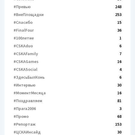
#Превью
248
#ВнеПлощадки
253
#Спасибо
15
#FinalFour
36
#100летие
1
#CSKAduo
6
#CSKAFamily
7
#CSKAGames
16
#CSKASocial
4
#ЗдесьБылКонь
6
#Интервью
30
#МоментМесяца
16
#Поздравляем
81
#Прага2006
3
#Промо
68
#Репортаж
153
#ЦСКАИнсайд
30