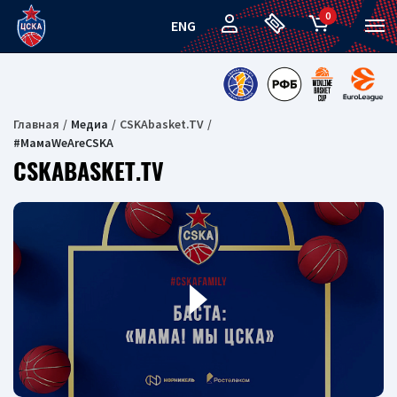
0
ENG
Главная
Медиа
CSKAbasket.TV
#МамаWeAreCSKA
CSKABASKET.TV