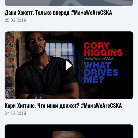
Дани Хэкетт. Только вперед #МамаWeAreCSKA
05.02.2019
Кори Хиггинс. Что мной движет? #МамаWeAreCSKA
24.12.2018