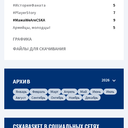
#ИсторияФаната
5
#PlayerStory
7
#МамаWeAreCSKA
9
Армейцы, молодцы!
5
ГРАФИКА
ФАЙЛЫ ДЛЯ СКАЧИВАНИЯ
2026
АРХИВ
Январь
Февраль
Март
Апрель
Май
Июнь
Июль
Август
Сентябрь
Октябрь
Ноябрь
Декабрь
CSKABASKET В СОЦИАЛЬНЫХ СЕТЯХ