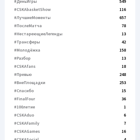
#ДеньИгры
549
#CSKAbasketShow
116
#ЛучшиеМоменты
657
#ПослеМатча
78
#НестареющиеЛегенды
13
#Трансферы
42
#Молодёжка
158
#Разбор
13
#CSKAfans
18
#Превью
248
#ВнеПлощадки
253
#Спасибо
15
#FinalFour
36
#100летие
1
#CSKAduo
6
#CSKAFamily
7
#CSKAGames
16
#CSKASocial
4