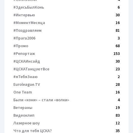
#ЗдесьБылКонь
6
#Интервью
30
#МоментМесяца
16
#Поздравляем
81
#Прага2006
3
#Промо
68
#Репортаж
153
#ЦСКАИнсайд
30
#ЦСКАТанцуютВсе
23
#яТебяЗнаю
2
Euroleague.TV
28
One Team
16
Были «кони» – cтали «волки»
4
Ветераны
19
Видеоклип
83
Лазерное шоу
12
Что для тебя ЦСКА?
35