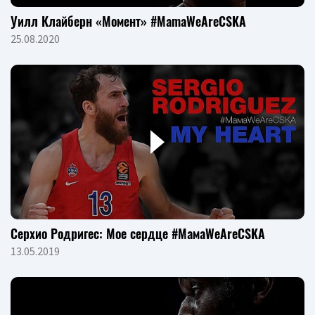
Уилл Клайберн «Момент» #MamaWeAreCSKA
25.08.2020
Серхио Родригес: Мое сердце #МамаWeAreCSKA
13.05.2019