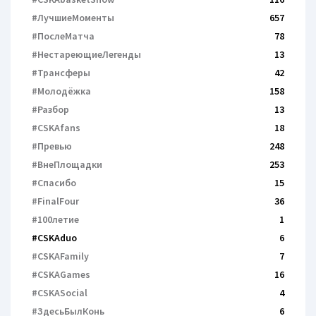
#ЛучшиеМоменты
657
#ПослеМатча
78
#НестареющиеЛегенды
13
#Трансферы
42
#Молодёжка
158
#Разбор
13
#CSKAfans
18
#Превью
248
#ВнеПлощадки
253
#Спасибо
15
#FinalFour
36
#100летие
1
#CSKAduo
6
#CSKAFamily
7
#CSKAGames
16
#CSKASocial
4
#ЗдесьБылКонь
6