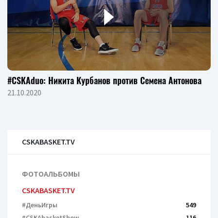
#CSKAduo: Никита Курбанов против Семена Антонова
21.10.2020
CSKABASKET.TV
ФОТОАЛЬБОМЫ
CSKABASKET.TV
#ДеньИгры
549
#CSKAbasketShow
116