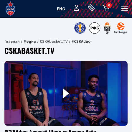
0
ENG
Главная
Медиа
CSKAbasket.TV
#CSKAduo
CSKABASKET.TV
#CSKAduo: Алексей Швед vs Каспер Уэйр