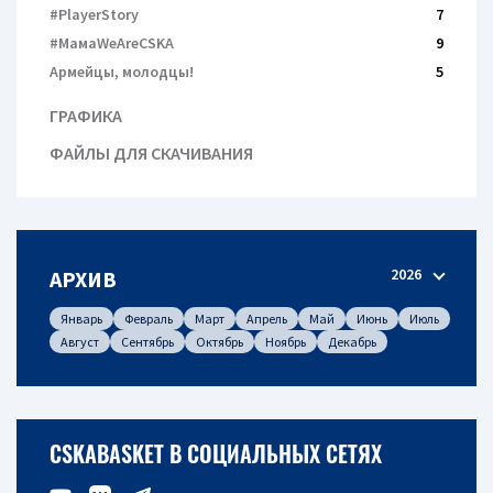
#PlayerStory
7
#МамаWeAreCSKA
9
Армейцы, молодцы!
5
ГРАФИКА
ФАЙЛЫ ДЛЯ СКАЧИВАНИЯ
2026
АРХИВ
Январь
Февраль
Март
Апрель
Май
Июнь
Июль
Август
Сентябрь
Октябрь
Ноябрь
Декабрь
CSKABASKET В СОЦИАЛЬНЫХ СЕТЯХ