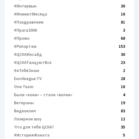
#Интервью
30
#МоментМесяца
16
#Поздравляем
81
#Прага2006
3
#Промо
68
#Репортаж
153
#ЦСКАИнсайд
30
#ЦСКАТанцуютВсе
23
#яТебяЗнаю
2
Euroleague.TV
28
One Team
16
Были «кони» – cтали «волки»
4
Ветераны
19
Видеоклип
83
Лазерное шоу
12
Что для тебя ЦСКА?
35
#ИсторияФаната
5