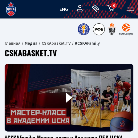
0
ENG
Главная
Медиа
CSKAbasket.TV
#CSKAFamily
CSKABASKET.TV
#CSKAFamily: Мастер-класс в Академии ПБК ЦСКА