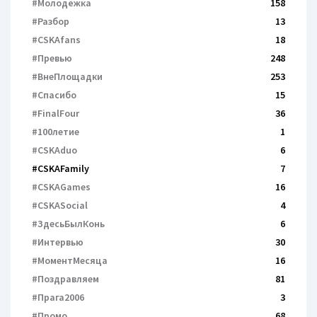
#Молодёжка
158
#Разбор
13
#CSKAfans
18
#Превью
248
#ВнеПлощадки
253
#Спасибо
15
#FinalFour
36
#100летие
1
#CSKAduo
6
#CSKAFamily
7
#CSKAGames
16
#CSKASocial
4
#ЗдесьБылКонь
6
#Интервью
30
#МоментМесяца
16
#Поздравляем
81
#Прага2006
3
#Промо
68