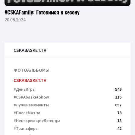
#CSKAFamily: Готовимся к сезону
20.08.2024
CSKABASKET.TV
ФОТОАЛЬБОМЫ
CSKABASKET.TV
#ДеньИгры
549
#CSKAbasketShow
116
#ЛучшиеМоменты
657
#ПослеМатча
78
#НестареющиеЛегенды
13
#Трансферы
42