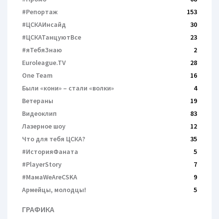
#Репортаж
153
#ЦСКАИнсайд
30
#ЦСКАТанцуютВсе
23
#яТебяЗнаю
2
Euroleague.TV
28
One Team
16
Были «кони» – cтали «волки»
4
Ветераны
19
Видеоклип
83
Лазерное шоу
12
Что для тебя ЦСКА?
35
#ИсторияФаната
5
#PlayerStory
7
#МамаWeAreCSKA
9
Армейцы, молодцы!
5
ГРАФИКА