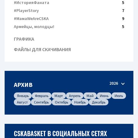
#ИсторияФаната
5
#PlayerStory
7
#МамаWeAreCSKA
9
Армейцы, молодцы!
5
ГРАФИКА
ФАЙЛЫ ДЛЯ СКАЧИВАНИЯ
2026
АРХИВ
Январь
Февраль
Март
Апрель
Май
Июнь
Июль
Август
Сентябрь
Октябрь
Ноябрь
Декабрь
CSKABASKET В СОЦИАЛЬНЫХ СЕТЯХ