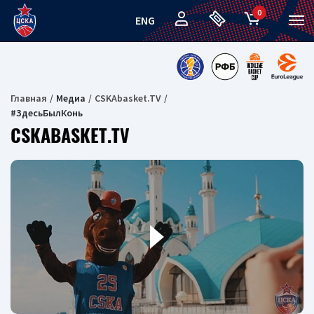
0
ENG
Главная
Медиа
CSKAbasket.TV
#ЗдесьБылКонь
CSKABASKET.TV