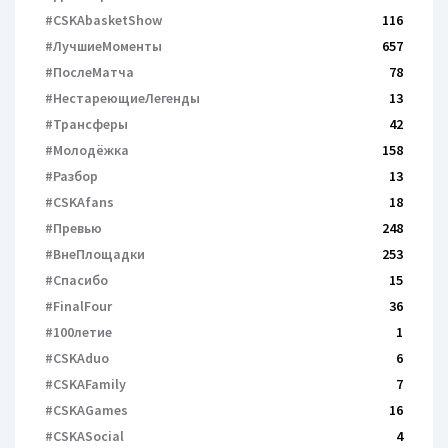
#CSKAbasketShow
116
#ЛучшиеМоменты
657
#ПослеМатча
78
#НестареющиеЛегенды
13
#Трансферы
42
#Молодёжка
158
#Разбор
13
#CSKAfans
18
#Превью
248
#ВнеПлощадки
253
#Спасибо
15
#FinalFour
36
#100летие
1
#CSKAduo
6
#CSKAFamily
7
#CSKAGames
16
#CSKASocial
4