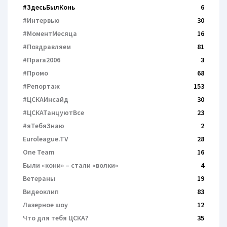
#ЗдесьБылКонь
6
#Интервью
30
#МоментМесяца
16
#Поздравляем
81
#Прага2006
3
#Промо
68
#Репортаж
153
#ЦСКАИнсайд
30
#ЦСКАТанцуютВсе
23
#яТебяЗнаю
2
Euroleague.TV
28
One Team
16
Были «кони» – cтали «волки»
4
Ветераны
19
Видеоклип
83
Лазерное шоу
12
Что для тебя ЦСКА?
35