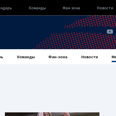
ендарь
Команды
Фан-зона
Новости
рь
Команды
Фан-зона
Новости
М