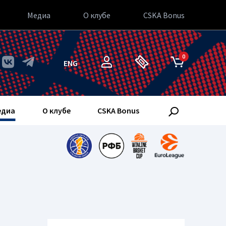
Медиа
О клубе
CSKA Bonus
0
ENG
едиа
О клубе
CSKA Bonus