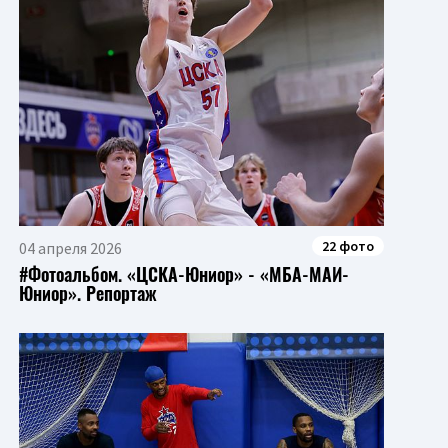
22 фото
04 апреля 2026
#Фотоальбом. «ЦСКА-Юниор» - «МБА-МАИ-
Юниор». Репортаж