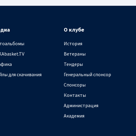
едиа
О клубе
тоальбомы
История
KAbasket.TV
Ветераны
афика
Тендеры
йлы для скачивания
Генеральный спонсор
Спонсоры
Контакты
Администрация
Академия