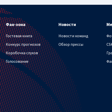
Фан-зона
Новости
М
Гостевая книга
Новости команд
Фо
Конкурс прогнозов
Обзор прессы
CS
Коробочка слухов
Гр
Голосование
Фа