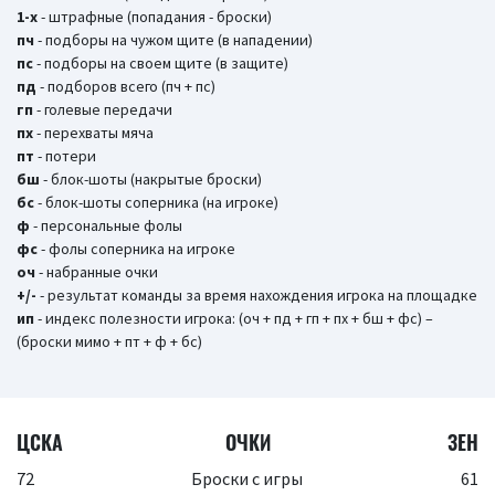
1-х
- штрафные (попадания - броски)
пч
- подборы на чужом щите (в нападении)
пс
- подборы на своем щите (в защите)
пд
- подборов всего (пч + пс)
гп
- голевые передачи
пх
- перехваты мяча
пт
- потери
бш
- блок-шоты (накрытые броски)
бc
- блок-шоты соперника (на игроке)
ф
- персональные фолы
фс
- фолы соперника на игроке
оч
- набранные очки
+/-
- результат команды за время нахождения игрока на площадке
ип
- индекс полезности игрока: (оч + пд + гп + пх + бш + фс) –
(броски мимо + пт + ф + бс)
ЦСКА
ОЧКИ
ЗЕН
72
Броски с игры
61