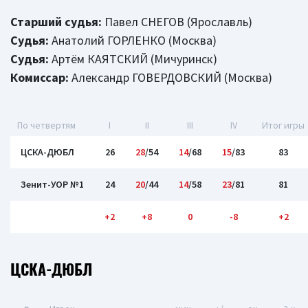
Старший судья:
Павел СНЕГОВ (Ярославль)
Судья:
Анатолий ГОРЛЕНКО (Москва)
Судья:
Артём КАЯТСКИЙ (Мичуринск)
Комиссар:
Александр ГОВЕРДОВСКИЙ (Москва)
По четвертям
I
II
III
IV
Итог игры
ЦСКА-ДЮБЛ
26
28
/54
14
/68
15
/83
83
Зенит-УОР №1
24
20
/44
14
/58
23
/81
81
+2
+8
0
-8
+2
ЦСКА-ДЮБЛ