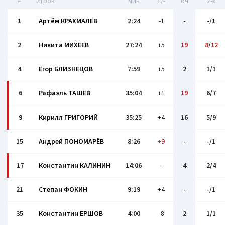
#
Игрок
мин
+/-
оч
2-x
1
Артём КРАХМАЛЁВ
2:24
-1
-
-/1
2
Никита МИХЕЕВ
27:24
+5
19
8
/
12
4
Егор БЛИЗНЕЦОВ
7:59
+5
2
1/1
6
Рафаэль ТАШЕВ
35:04
+1
19
6/7
9
Кирилл ГРИГОРИЙ
35:25
+4
16
5/9
15
Андрей ПОНОМАРЁВ
8:26
+9
-
-/1
17
Константин КАЛИНИН
14:06
-
4
2/4
21
Степан ФОКИН
9:19
+4
-
-/1
35
Константин ЕРШОВ
4:00
-8
2
1/1