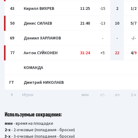
43
Кирилл ВИХРЕВ
11:25
-15
2
1/2
50
Денис СИЛАЕВ
21:40
-13
10
5/7
69
Даниил ХАРЛАМОВ
-
-
-/-
77
Антон СУЙКОНЕН
31:24
+5
22
4/
9
КОМАНДА
ГТ
Дмитрий НИКОЛАЕВ
#
Игрок
мин
+/-
оч
2-x
Используемые сокращения:
мин
- время на площадке
2-х
- 2-очковые (попадания - броски)
3-х
- 3-очковые (попадания - броски)