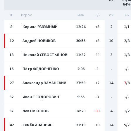
64%
#
Игрок
мин
+/-
оч
2-x
8
Кирилл РАЗУМНЫЙ
12:24
+3
2
1/1
12
Андрей НОВИКОВ
30:56
+3
10
2/3
13
Николай СЕВОСТЬЯНОВ
11:32
-11
3
1/3
16
Пётр ФЕДОРЧЕНКО
2:06
-1
-
-/-
27
Александр ЗАМАНСКИЙ
27:59
+2
14
7
/8
32
Иван ТЕОДОРОВИЧ
9:55
-3
-
-/-
37
Лев НИКОНОВ
18:20
+11
4
1/2
42
Семён АНАНЬИН
22:19
+9
14
5/7