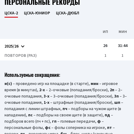
ПЕРСОНАЛЬНЫЕ РЕКОРДЫ
ЦСКА-2
ЦСКА-ЮНИОР
ЦСКА-ДЮБЛ
ип
мин
26
31:44
2025/26
ПОВТОРОВ (РАЗ)
1
1
Используемые сокращения:
и(c)
– проведено игр на площадке (в старте),
мин
– игровое
время (в минутах),
2-х
– 2–очковые (попадания/броски),
2п
– 2–
очковые попадания,
3-х
– 3–очковые (попадания/броски),
3п
– 3–
очковые попадания,
1-x
– штрафные (попадания/броски),
шп
–
попадания с линии штрафных,
пч
– подборы на чужом щите (в
нападении),
пс
– подборы на своем щите (в защите),
пд
–
подборов всего (пч + пс),
гп
– голевые передачи,
ф
–
персональные фолы,
фс
– фолы соперника на игроке,
пт
–
потери,
пх
– перехваты мяча,
бш
– блок–шоты (накрытые