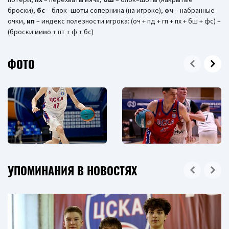
броски),
бc
– блок–шоты соперника (на игроке),
оч
– набранные
очки,
ип
– индекс полезности игрока: (оч + пд + гп + пх + бш + фс) –
(броски мимо + пт + ф + бс)
ФОТО
УПОМИНАНИЯ В НОВОСТЯХ