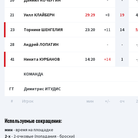
20
Даниил КОЧЕРГИН
-
-
-
21
Уилл КЛАЙБЕРН
29:29
+8
19
4
23
Торнике ШЕНГЕЛИЯ
23:20
+11
14
5
28
Андрей ЛОПАТИН
-
-
-
41
Никита КУРБАНОВ
14:20
+14
1
-
КОМАНДА
ГТ
Димитрис ИТУДИС
#
Игрок
мин
+/-
оч
2
Используемые сокращения:
мин
- время на площадке
2-х
- 2-очковые (попадания - броски)