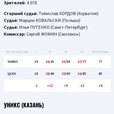
Зрителей:
4 078
Старший судья:
Томислав ХОРДОВ (Хорватия)
Судья:
Марцин КОВАЛЬСКИ (Польша)
Судья:
Илья ПУТЕНКО (Санкт-Петербург)
Комиссар:
Сергей ФОМИН (Смоленск)
По четвертям
I
II
III
IV
Итог игры
УНИКС
19
16
/35
15
/50
27
/77
77
ЦСКА
18
28
/46
23
/69
16
/85
85
-1
+12
+8
-11
+8
УНИКС (КАЗАНЬ)