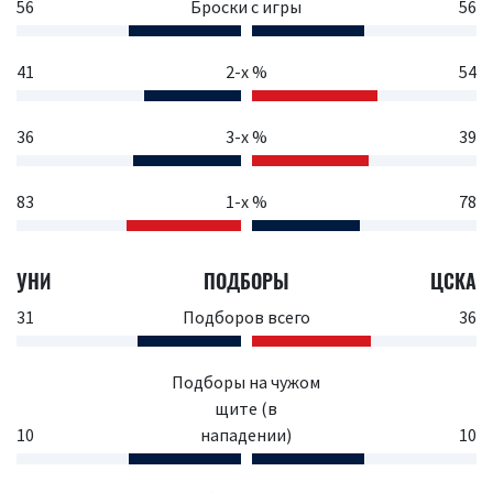
56
Броски с игры
56
41
2-х %
54
36
3-х %
39
83
1-х %
78
УНИ
ПОДБОРЫ
ЦСКА
31
Подборов всего
36
Подборы на чужом
щите (в
10
нападении)
10