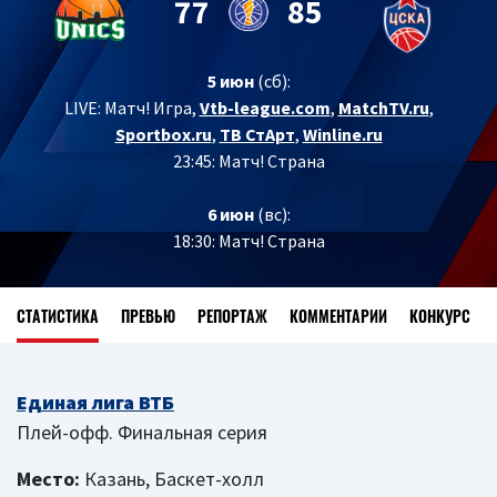
77
85
5 июн
(сб):
LIVE: Матч! Игра,
Vtb-league.com
,
MatchTV.ru
,
Sportbox.ru
,
ТВ СтAрт
,
Winline.ru
23:45: Матч! Страна
6 июн
(вс):
18:30: Матч! Страна
СТАТИСТИКА
ПРЕВЬЮ
РЕПОРТАЖ
КОММЕНТАРИИ
КОНКУРС
Единая лига ВТБ
Плей-офф. Финальная серия
Место:
Казань, Баскет-холл