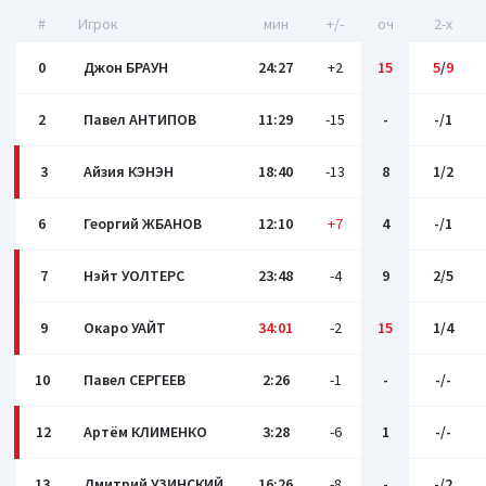
#
Игрок
мин
+/-
оч
2-x
0
Джон БРАУН
24:27
+2
15
5
/
9
2
Павел АНТИПОВ
11:29
-15
-
-/1
3
Айзия КЭНЭН
18:40
-13
8
1/2
6
Георгий ЖБАНОВ
12:10
+7
4
-/1
7
Нэйт УОЛТЕРС
23:48
-4
9
2/5
9
Окаро УАЙТ
34:01
-2
15
1/4
10
Павел СЕРГЕЕВ
2:26
-1
-
-/-
12
Артём КЛИМЕНКО
3:28
-6
1
-/-
13
Дмитрий УЗИНСКИЙ
16:26
-8
-
-/2