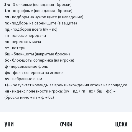
3-х
- 3-очковые (попадания - броски)
1-х
- штрафные (попадания - броски)
пч
- подборы на чужом щите (в нападении)
пс
- подборы на своем щите (в защите)
пд
- подборов всего (пч + пс)
гп
- голевые передачи
пх
- перехваты мяча
пт
- потери
бш
- блок-шоты (накрытые броски)
бc
- блок-шоты соперника (на игроке)
ф
- персональные фолы
фс
- фолы соперника на игроке
оч
- набранные очки
+/-
- результат команды за время нахождения игрока на площадке
ип
- индекс полезности игрока: (оч + пд + гп + пх + бш + фс) –
(броски мимо + пт + ф + бс)
УНИ
ОЧКИ
ЦСКА