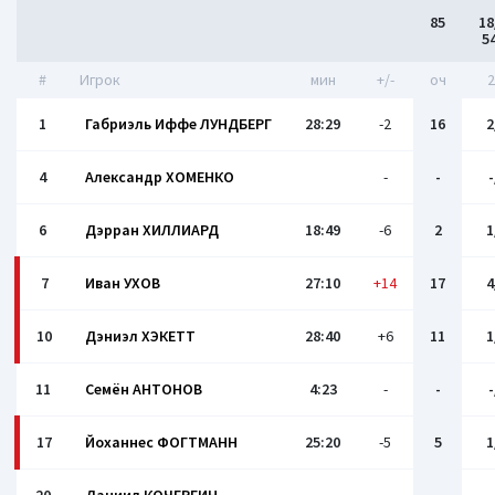
85
18
5
#
Игрок
мин
+/-
оч
2
1
Габриэль Иффе ЛУНДБЕРГ
28:29
-2
16
2
4
Александр ХОМЕНКО
-
-
-
6
Дэрран ХИЛЛИАРД
18:49
-6
2
1
7
Иван УХОВ
27:10
+14
17
4
10
Дэниэл ХЭКЕТТ
28:40
+6
11
1
11
Семён АНТОНОВ
4:23
-
-
-
17
Йоханнес ФОГТМАНН
25:20
-5
5
1