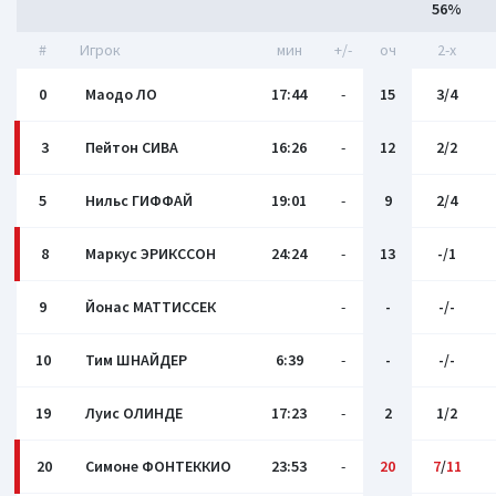
56%
#
Игрок
мин
+/-
оч
2-x
0
Маодо ЛО
17:44
-
15
3/4
3
Пейтон СИВА
16:26
-
12
2/2
5
Нильс ГИФФАЙ
19:01
-
9
2/4
8
Маркус ЭРИКССОН
24:24
-
13
-/1
9
Йонас МАТТИССЕК
-
-
-/-
10
Тим ШНАЙДЕР
6:39
-
-
-/-
19
Луис ОЛИНДЕ
17:23
-
2
1/2
20
Симоне ФОНТЕККИО
23:53
-
20
7
/
11