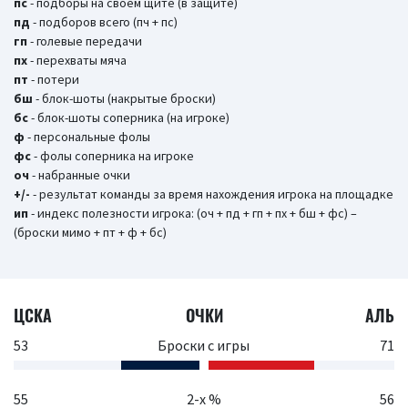
пс
- подборы на своем щите (в защите)
пд
- подборов всего (пч + пс)
гп
- голевые передачи
пх
- перехваты мяча
пт
- потери
бш
- блок-шоты (накрытые броски)
бc
- блок-шоты соперника (на игроке)
ф
- персональные фолы
фс
- фолы соперника на игроке
оч
- набранные очки
+/-
- результат команды за время нахождения игрока на площадке
ип
- индекс полезности игрока: (оч + пд + гп + пх + бш + фс) –
(броски мимо + пт + ф + бс)
ЦСКА
ОЧКИ
АЛЬ
53
Броски с игры
71
55
2-х %
56