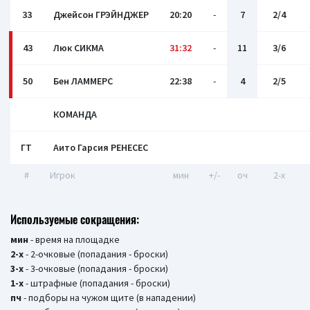
33
Джейсон ГРЭЙНДЖЕР
20:20
-
7
2/4
43
Люк СИКМА
31:32
-
11
3/6
50
Бен ЛАММЕРС
22:38
-
4
2/5
КОМАНДА
ГТ
Аито Гарсия РЕНЕСЕС
#
Игрок
мин
+/-
оч
2-x
Используемые сокращения:
мин
- время на площадке
2-х
- 2-очковые (попадания - броски)
3-х
- 3-очковые (попадания - броски)
1-х
- штрафные (попадания - броски)
пч
- подборы на чужом щите (в нападении)