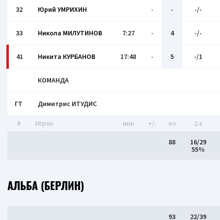
32
Юрий УМРИХИН
-
-
-/-
33
Никола МИЛУТИНОВ
7:27
-
4
-/-
41
Никита КУРБАНОВ
17:48
-
5
-/1
КОМАНДА
ГТ
Димитрис ИТУДИС
#
Игрок
мин
+/-
оч
2-x
88
16/29
55%
АЛЬБА (БЕРЛИН)
93
22/39