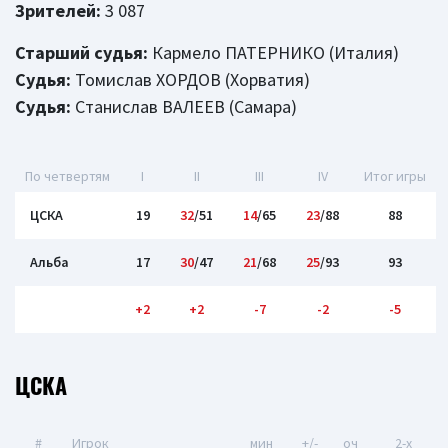
Зрителей:
3 087
Старший судья:
Кармело ПАТЕРНИКО (Италия)
Судья:
Томислав ХОРДОВ (Хорватия)
Судья:
Станислав ВАЛЕЕВ (Самара)
По четвертям
I
II
III
IV
Итог игры
ЦСКА
19
32
/51
14
/65
23
/88
88
Альба
17
30
/47
21
/68
25
/93
93
+2
+2
-7
-2
-5
ЦСКА
#
Игрок
мин
+/-
оч
2-x