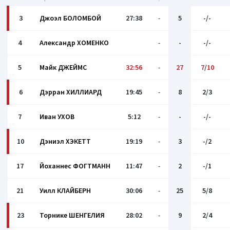
3
Джоэл БОЛОМБОЙ
27:38
-
5
-/-
4
Александр ХОМЕНКО
-
-
-/-
5
Майк ДЖЕЙМС
32:56
-
27
7
/
10
6
Дэрран ХИЛЛИАРД
19:45
-
8
2/3
7
Иван УХОВ
5:12
-
-
-/-
10
Дэниэл ХЭКЕТТ
19:19
-
3
-/2
17
Йоханнес ФОГТМАНН
11:47
-
2
-/1
21
Уилл КЛАЙБЕРН
30:06
-
25
5/8
23
Торнике ШЕНГЕЛИЯ
28:02
-
9
2/4