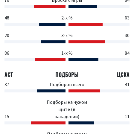
70
Броски с игры
64
48
2-х %
63
20
3-х %
30
86
1-х %
84
АСТ
ПОДБОРЫ
ЦСКА
37
Подборов всего
41
Подборы на чужом
щите (в
15
нападении)
11