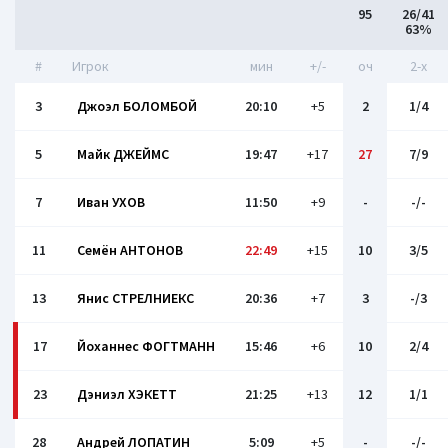
95
26/41
63%
#
Игрок
мин
+/-
оч
2-x
3
Джоэл БОЛОМБОЙ
20:10
+5
2
1/4
5
Майк ДЖЕЙМС
19:47
+17
27
7/9
7
Иван УХОВ
11:50
+9
-
-/-
11
Семён АНТОНОВ
22:49
+15
10
3/5
13
Янис СТРЕЛНИЕКС
20:36
+7
3
-/3
17
Йоханнес ФОГТМАНН
15:46
+6
10
2/4
23
Дэниэл ХЭКЕТТ
21:25
+13
12
1/1
28
Андрей ЛОПАТИН
5:09
+5
-
-/-