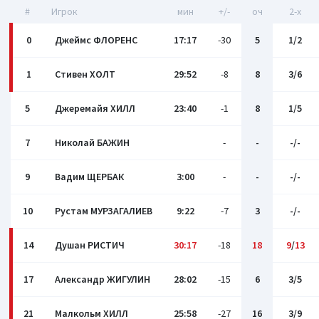
#
Игрок
мин
+/-
оч
2-x
0
Джеймс ФЛОРЕНС
17:17
-30
5
1/2
1
Стивен ХОЛТ
29:52
-8
8
3/6
5
Джеремайя ХИЛЛ
23:40
-1
8
1/5
7
Николай БАЖИН
-
-
-/-
9
Вадим ЩЕРБАК
3:00
-
-
-/-
10
Рустам МУРЗАГАЛИЕВ
9:22
-7
3
-/-
14
Душан РИСТИЧ
30:17
-18
18
9
/
13
17
Александр ЖИГУЛИН
28:02
-15
6
3/5
21
Малкольм ХИЛЛ
25:58
-27
16
3/9