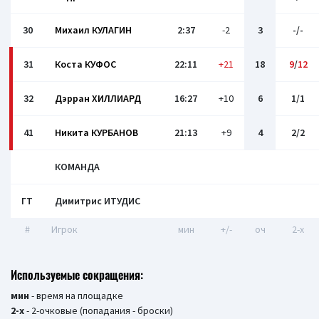
30
Михаил КУЛАГИН
2:37
-2
3
-/-
31
Коста КУФОС
22:11
+21
18
9
/
12
32
Дэрран ХИЛЛИАРД
16:27
+10
6
1/1
41
Никита КУРБАНОВ
21:13
+9
4
2/2
КОМАНДА
ГТ
Димитрис ИТУДИС
#
Игрок
мин
+/-
оч
2-x
Используемые сокращения:
мин
- время на площадке
2-х
- 2-очковые (попадания - броски)