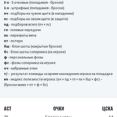
3-х
- 3-очковые (попадания - броски)
1-х
- штрафные (попадания - броски)
пч
- подборы на чужом щите (в нападении)
пс
- подборы на своем щите (в защите)
пд
- подборов всего (пч + пс)
гп
- голевые передачи
пх
- перехваты мяча
пт
- потери
бш
- блок-шоты (накрытые броски)
бc
- блок-шоты соперника (на игроке)
ф
- персональные фолы
фс
- фолы соперника на игроке
оч
- набранные очки
+/-
- результат команды за время нахождения игрока на площадке
ип
- индекс полезности игрока: (оч + пд + гп + пх + бш + фс) –
(броски мимо + пт + ф + бс)
АСТ
ОЧКИ
ЦСКА