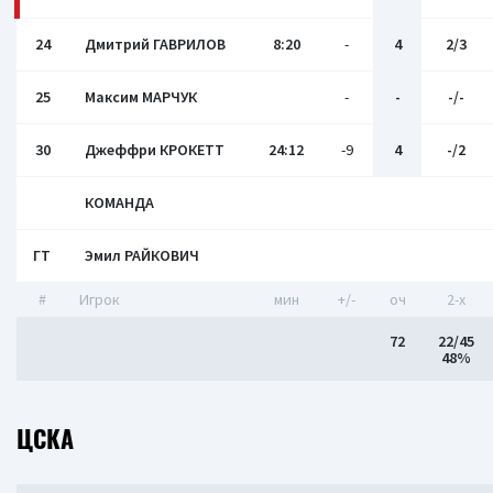
24
Дмитрий ГАВРИЛОВ
8:20
-
4
2/3
25
Максим МАРЧУК
-
-
-/-
30
Джеффри КРОКЕТТ
24:12
-9
4
-/2
КОМАНДА
ГТ
Эмил РАЙКОВИЧ
#
Игрок
мин
+/-
оч
2-x
72
22/45
48%
ЦСКА