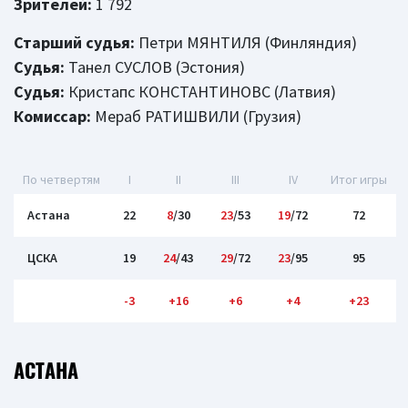
Зрителей:
1 792
Старший судья:
Петри МЯНТИЛЯ (Финляндия)
Судья:
Танел СУСЛОВ (Эстония)
Судья:
Кристапс КОНСТАНТИНОВС (Латвия)
Комиссар:
Мераб РАТИШВИЛИ (Грузия)
По четвертям
I
II
III
IV
Итог игры
Астана
22
8
/30
23
/53
19
/72
72
ЦСКА
19
24
/43
29
/72
23
/95
95
-3
+16
+6
+4
+23
АСТАНА