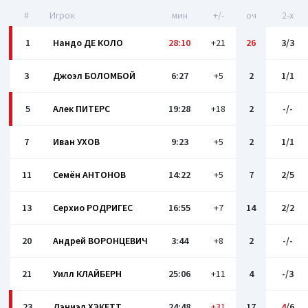
#
Игрок
мин
+/-
оч
2-x
1
Нандо ДЕ КОЛО
28:10
+21
26
3/3
3
Джоэл БОЛОМБОЙ
6:27
+5
2
1/1
5
Алек ПИТЕРС
19:28
+18
2
-/-
7
Иван УХОВ
9:23
+5
2
1/1
11
Семён АНТОНОВ
14:22
+5
7
2/5
13
Серхио РОДРИГЕС
16:55
+7
14
2/2
20
Андрей ВОРОНЦЕВИЧ
3:44
+8
2
-/-
21
Уилл КЛАЙБЕРН
25:06
+11
4
-/3
23
Дэниэл ХЭКЕТТ
24:48
+31
17
4
/6