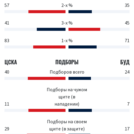
57
2-х %
35
41
3-х %
45
83
1-х %
71
ЦСКА
ПОДБОРЫ
БУД
40
Подборов всего
24
Подборы на чужом
щите (в
11
нападении)
7
Подборы на своем
29
щите (в защите)
17