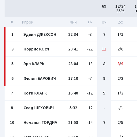
69
12/34
1
35%
#
Игрок
мин
+/-
оч
2-x
1
Эдвин ДЖЕКСОН
22:34
-8
7
1/1
3
Норрис КОУЛ
20:41
-22
11
2/6
5
Эрл КЛАРК
23:04
-18
8
3
/
9
6
Филип БАРОВИЧ
17:10
-7
9
2/3
7
Коти КЛАРК
16:40
-12
5
1/3
8
Сеад ШЕХОВИЧ
5:32
-12
-
-/1
10
Неманья ГОРДИЧ
21:58
-14
7
2/5