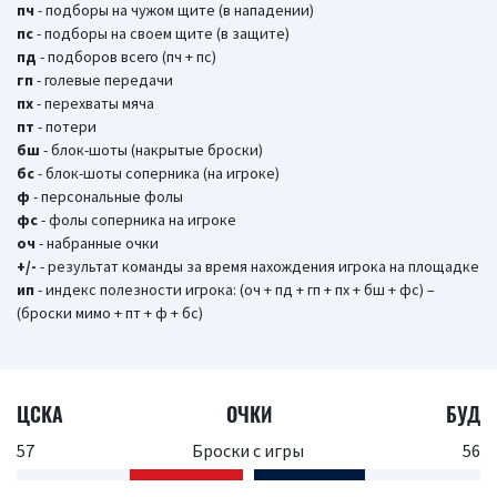
пч
- подборы на чужом щите (в нападении)
пс
- подборы на своем щите (в защите)
пд
- подборов всего (пч + пс)
гп
- голевые передачи
пх
- перехваты мяча
пт
- потери
бш
- блок-шоты (накрытые броски)
бc
- блок-шоты соперника (на игроке)
ф
- персональные фолы
фс
- фолы соперника на игроке
оч
- набранные очки
+/-
- результат команды за время нахождения игрока на площадке
ип
- индекс полезности игрока: (оч + пд + гп + пх + бш + фс) –
(броски мимо + пт + ф + бс)
ЦСКА
ОЧКИ
БУД
57
Броски с игры
56