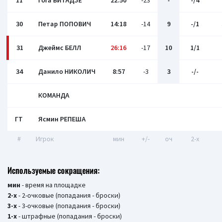
11
Гога БИТАДЗЕ
22:50
-23
-
-/4
30
Петар ПОПОВИЧ
14:18
-14
9
-/1
31
Джеймс БЕЛЛ
26:16
-17
10
1/1
34
Данило НИКОЛИЧ
8:57
-3
3
-/-
КОМАНДА
ГТ
Ясмин РЕПЕША
#
Игрок
мин
+/-
оч
2-x
Используемые сокращения:
мин
- время на площадке
2-х
- 2-очковые (попадания - броски)
3-х
- 3-очковые (попадания - броски)
1-х
- штрафные (попадания - броски)