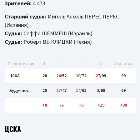
Зрителей:
4 473
Старший судья:
Мигель Анхель ПЕРЕC ПЕРЕC
(Испания)
Судья:
Сеффи ШЕММЕШ (Израиль)
Судья:
Роберт ВЫКЛИЦКИ (Чехия)
По четвертям
I
II
III
IV
Итог игры
ЦСКА
28
24
/52
20
/72
27
/99
99
Будучност
20
27
/47
14
/61
8
/69
69
+8
-3
+6
+19
+30
ЦСКА