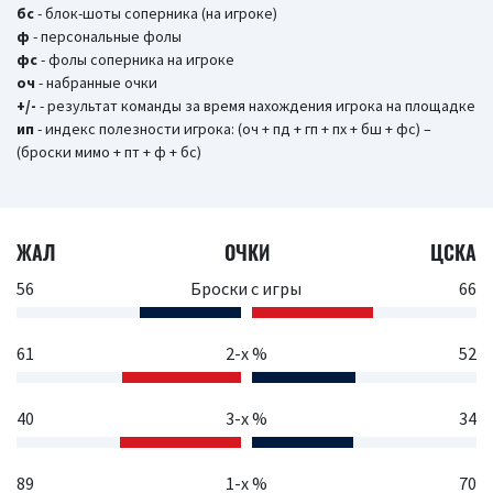
бc
- блок-шоты соперника (на игроке)
ф
- персональные фолы
фс
- фолы соперника на игроке
оч
- набранные очки
+/-
- результат команды за время нахождения игрока на площадке
ип
- индекс полезности игрока: (оч + пд + гп + пх + бш + фс) –
(броски мимо + пт + ф + бс)
ЖАЛ
ОЧКИ
ЦСКА
56
Броски с игры
66
61
2-х %
52
40
3-х %
34
89
1-х %
70