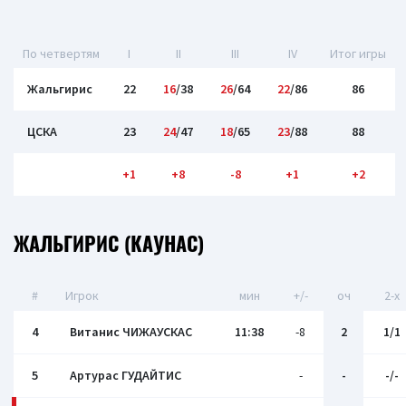
По четвертям
I
II
III
IV
Итог игры
Жальгирис
22
16
/38
26
/64
22
/86
86
ЦСКА
23
24
/47
18
/65
23
/88
88
+1
+8
-8
+1
+2
ЖАЛЬГИРИС (КАУНАС)
#
Игрок
мин
+/-
оч
2-x
4
Витанис ЧИЖАУСКАС
11:38
-8
2
1/1
5
Артурас ГУДАЙТИС
-
-
-/-