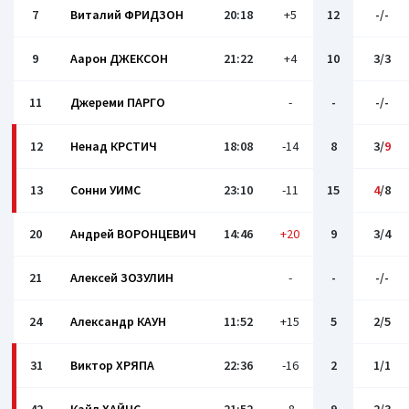
7
Виталий ФРИДЗОН
20:18
+5
12
-/-
9
Аарон ДЖЕКСОН
21:22
+4
10
3/3
11
Джерeми ПАРГО
-
-
-/-
12
Ненад КРСТИЧ
18:08
-14
8
3/
9
13
Сонни УИМС
23:10
-11
15
4
/8
20
Андрей ВОРОНЦЕВИЧ
14:46
+20
9
3/4
21
Алексей ЗОЗУЛИН
-
-
-/-
24
Александр КАУН
11:52
+15
5
2/5
31
Виктор ХРЯПА
22:36
-16
2
1/1