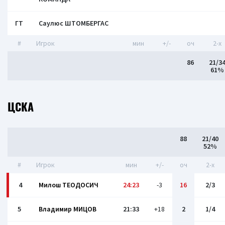
ГТ
Саулюс ШТОМБЕРГАС
#
Игрок
мин
+/-
оч
2-x
86
21/3
61%
ЦСКА
88
21/40
52%
#
Игрок
мин
+/-
оч
2-x
4
Милош ТЕОДОСИЧ
24:23
-3
16
2/3
5
Владимир МИЦОВ
21:33
+18
2
1/4