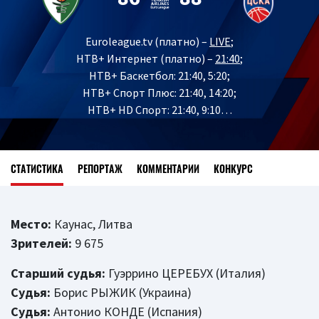
Euroleague.tv (платно) –
LIVE
;
НТВ+ Интернет (платно) –
21:40
;
НТВ+ Баскетбол: 21:40, 5:20;
НТВ+ Спорт Плюс: 21:40, 14:20;
НТВ+ HD Спорт: 21:40, 9:10…
СТАТИСТИКА
РЕПОРТАЖ
КОММЕНТАРИИ
КОНКУРС
Место:
Каунас, Литва
Зрителей:
9 675
Старший судья:
Гуэррино ЦЕРЕБУХ (Италия)
Судья:
Борис РЫЖИК (Украина)
Судья:
Антонио КОНДЕ (Испания)