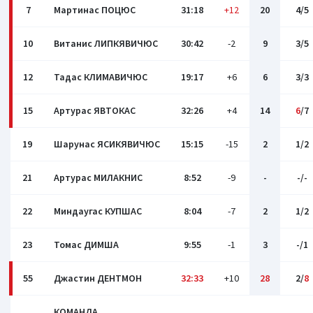
7
Мартинас ПОЦЮС
31:18
+12
20
4/5
10
Витанис ЛИПКЯВИЧЮС
30:42
-2
9
3/5
12
Тадас КЛИМАВИЧЮС
19:17
+6
6
3/3
15
Артурас ЯВТОКАС
32:26
+4
14
6
/7
19
Шарунас ЯСИКЯВИЧЮС
15:15
-15
2
1/2
21
Артурас МИЛАКНИС
8:52
-9
-
-/-
22
Миндаугас КУПШАС
8:04
-7
2
1/2
23
Томас ДИМША
9:55
-1
3
-/1
55
Джастин ДЕНТМОН
32:33
+10
28
2/
8
КОМАНДА