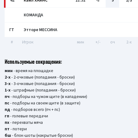
42
Кайл ХАЙНС
21:52
-8
9
2/3
КОМАНДА
ГТ
Этторе МЕССИНА
#
Игрок
мин
+/-
оч
2-x
Используемые сокращения:
мин
- время на площадке
2-х
- 2-очковые (попадания - броски)
3-х
- 3-очковые (попадания - броски)
1-х
- штрафные (попадания - броски)
пч
- подборы на чужом щите (в нападении)
пс
- подборы на своем щите (в защите)
пд
- подборов всего (пч + пс)
гп
- голевые передачи
пх
- перехваты мяча
пт
- потери
бш
- блок-шоты (накрытые броски)