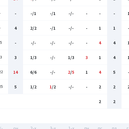
-
-
-/1
-/1
-/-
-
-
-
-
4
2/2
-/1
-/-
-
1
1
5
-
-/-
-/-
-/-
-
4
4
3
3
1/3
-/-
1/3
3
1
4
22
14
6/6
-/-
2
/
5
1
4
5
25
5
1/2
1
/2
-/-
-
2
2
2
2
/-
оч
2-x
3-x
1-x
пч
пс
пд
г