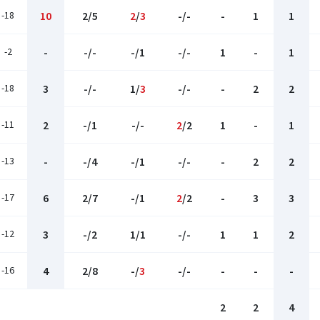
-18
10
2/5
2
/
3
-/-
-
1
1
-2
-
-/-
-/1
-/-
1
-
1
-18
3
-/-
1/
3
-/-
-
2
2
-11
2
-/1
-/-
2
/2
1
-
1
-13
-
-/4
-/1
-/-
-
2
2
-17
6
2/7
-/1
2
/2
-
3
3
-12
3
-/2
1/1
-/-
1
1
2
-16
4
2/8
-/
3
-/-
-
-
-
2
2
4