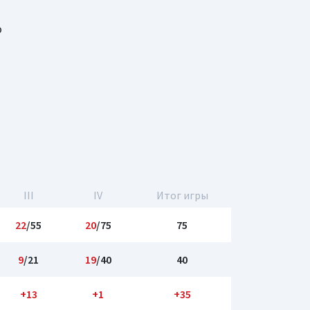
о
III
IV
Итог игры
22
/55
20
/75
75
9
/21
19
/40
40
+13
+1
+35