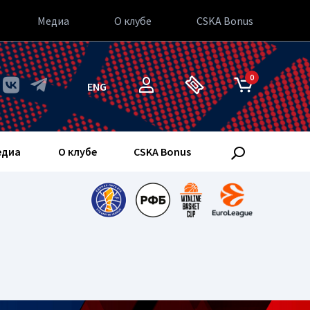
Медиа
О клубе
CSKA Bonus
0
ENG
едиа
О клубе
CSKA Bonus