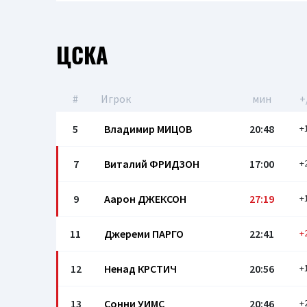
ЦСКА
#
Игрок
мин
+
5
Владимир МИЦОВ
20:48
+
7
Виталий ФРИДЗОН
17:00
+
9
Аарон ДЖЕКСОН
27:19
+
11
Джерeми ПАРГО
22:41
+
12
Ненад КРСТИЧ
20:56
+
13
Сонни УИМС
20:46
+