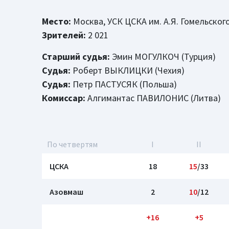
Место:
Москва, УСК ЦСКА им. А.Я. Гомельског
Зрителей:
2 021
Старший судья:
Эмин МОГУЛКОЧ (Турция)
Судья:
Роберт ВЫКЛИЦКИ (Чехия)
Судья:
Петр ПАСТУСЯК (Польша)
Комиссар:
Алгимантас ПАВИЛОНИС (Литва)
По четвертям
I
II
ЦСКА
18
15
/33
Азовмаш
2
10
/12
+16
+5