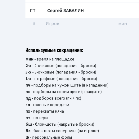
ГТ
Сергей ЗАВАЛИН
#
Игрок
мин
Используемые сокращения:
мин
- время на площадке
2-х
- 2-очковые (попадания - броски)
3-х
- 3-очковые (попадания - броски)
1-х
- штрафные (попадания - броски)
пч
- подборы на чужом щите (в нападении)
пс
- подборы на своем щите (в защите)
пд
- подборов всего (пч + пс)
гп
- голевые передачи
пх
- перехваты мяча
пт
- потери
бш
- блок-шоты (накрытые броски)
бc
- блок-шоты соперника (на игроке)
ф
- персональные фолы