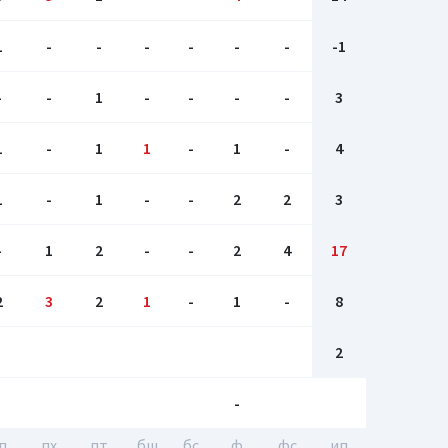
1
-
-
-
-
-
-
-1
-
-
1
-
-
-
-
3
1
-
1
1
-
1
-
4
1
-
1
-
-
2
2
3
-
1
2
-
-
2
4
17
2
3
2
1
-
1
-
8
2
-
п
пх
пт
бш
бc
ф
фс
ип