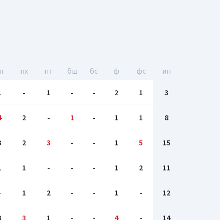
п
пх
пт
бш
бc
ф
фс
ип
1
-
1
-
-
2
1
3
4
2
-
1
-
1
1
8
3
2
3
-
-
1
5
15
1
1
-
-
-
1
2
11
-
1
2
-
-
1
-
12
3
3
1
-
-
4
-
14