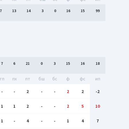
7
13
14
3
0
16
15
99
7
6
21
0
3
15
16
18
гп
пх
пт
бш
бc
ф
фс
ип
-
-
2
-
-
2
2
-2
1
1
2
-
-
2
5
10
1
-
4
-
-
1
4
7