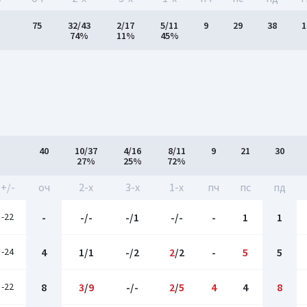
75
32/43
2/17
5/11
9
29
38
1
74%
11%
45%
40
10/37
4/16
8/11
9
21
30
27%
25%
72%
+/-
оч
2-x
3-x
1-x
пч
пс
пд
-22
-
-/-
-/1
-/-
-
1
1
-24
4
1/1
-/2
2
/2
-
5
5
-22
8
3
/
9
-/-
2
/
5
4
4
8