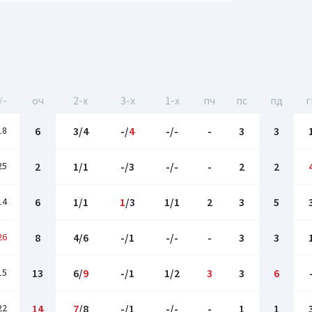
/-
оч
2-x
3-x
1-x
пч
пс
пд
г
18
6
3/4
-/
4
-/-
-
3
3
25
2
1/1
-/3
-/-
-
2
2
14
6
1/1
1
/3
1/1
2
3
5
26
8
4/6
-/1
-/-
-
3
3
15
13
6/
9
-/1
1/2
3
3
6
22
14
7
/8
-/1
-/-
-
1
1