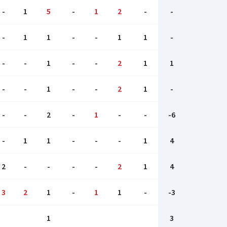
-
1
5
-
1
2
-
-
-
1
1
-
-
1
1
-
-
-
1
-
-
2
1
1
-
-
1
-
-
2
1
-
-
-
2
-
1
-
-
-6
-
1
1
-
-
-
1
4
2
-
-
-
-
2
1
4
3
2
1
-
1
1
-
-3
1
3