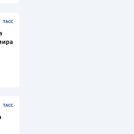
ТАСС
а
мира
ТАСС
а