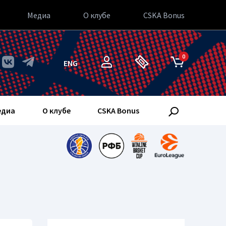
Медиа
О клубе
CSKA Bonus
0
ENG
едиа
О клубе
CSKA Bonus