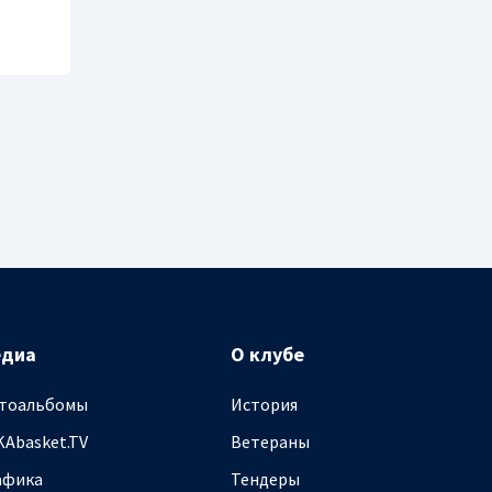
едиа
О клубе
тоальбомы
История
KAbasket.TV
Ветераны
афика
Тендеры