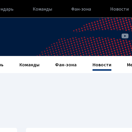
ендарь
Команды
Фан-зона
Новости
рь
Команды
Фан-зона
Новости
М