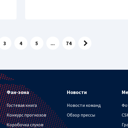
3
4
5
...
74
Фан-зона
Новости
М
Гостевая книга
Новости команд
Фо
Конкурс прогнозов
Обзор прессы
CS
Коробочка слухов
Гр