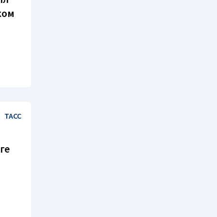
ком
ТАСС
ге