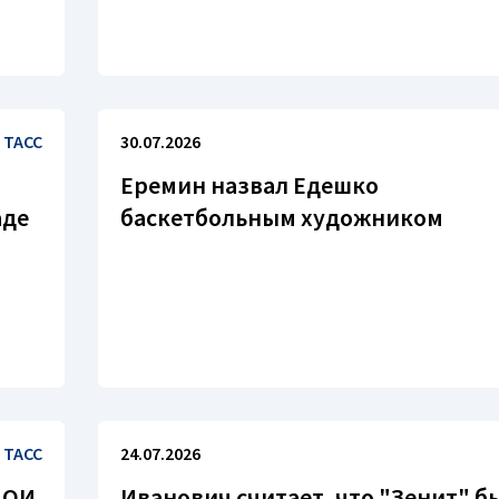
ТАСС
30.07.2026
Еремин назвал Едешко
аде
баскетбольным художником
ТАСС
24.07.2026
 ОИ
Иванович считает, что "Зенит" б