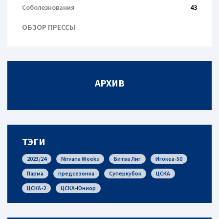
Соболезнования
43
ОБЗОР ПРЕССЫ
АРХИВ
ТЭГИ
2023/24
Nirvana Weeks
Битва Лиг
Игокеа-50
Парма
предсезонка
Суперкубок
ЦСКА
ЦСКА-2
ЦСКА-Юниор