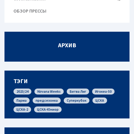
ОБЗОР ПРЕССЫ
АРХИВ
ТЭГИ
2023/24
Nirvana Weeks
Битва Лиг
Игокеа-50
Парма
предсезонка
Суперкубок
ЦСКА
ЦСКА-2
ЦСКА-Юниор