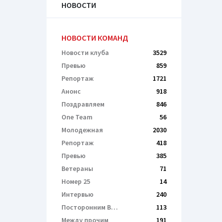
НОВОСТИ
НОВОСТИ КОМАНД
Новости клуба
3529
Превью
859
Репортаж
1721
Анонс
918
Поздравляем
846
One Team
56
Молодежная
2030
Репортаж
418
Превью
385
Ветераны
71
Номер 25
14
Интервью
240
Посторонним В…
113
Между прочим
191