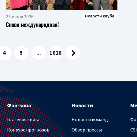
Новости клуба
23 июня 2026
Снова международная!
4
5
...
1028
Фан-зона
Новости
М
Гостевая книга
Новости команд
Фо
Конкурс прогнозов
Обзор прессы
CS