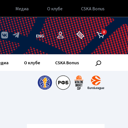
Медиа
О клубе
CSKA Bonus
0
ENG
едиа
О клубе
CSKA Bonus