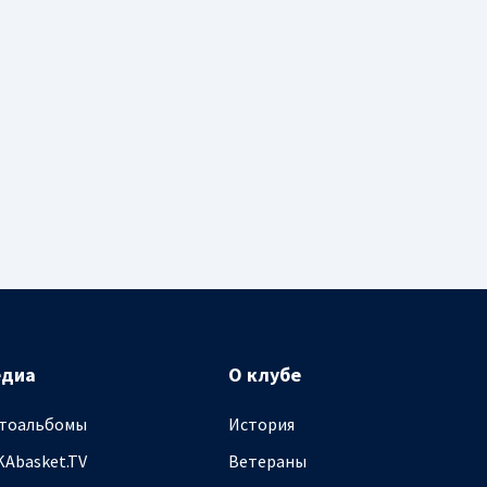
едиа
О клубе
тоальбомы
История
KAbasket.TV
Ветераны