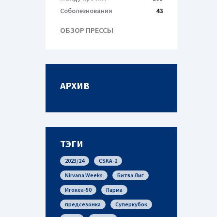
Соболезнования
43
ОБЗОР ПРЕССЫ
АРХИВ
ТЭГИ
2023/24
CSKA-2
Nirvana Weeks
Битва Лиг
Игокеа-50
Парма
предсезонка
Суперкубок