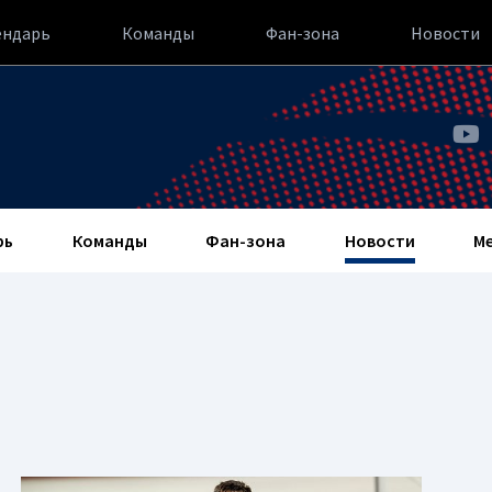
ендарь
Команды
Фан-зона
Новости
рь
Команды
Фан-зона
Новости
М