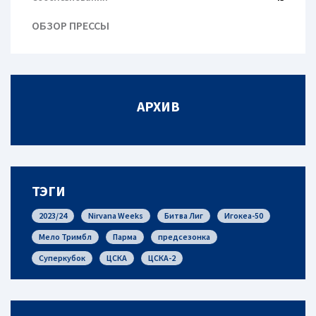
ОБЗОР ПРЕССЫ
АРХИВ
ТЭГИ
2023/24
Nirvana Weeks
Битва Лиг
Игокеа-50
Мело Тримбл
Парма
предсезонка
Суперкубок
ЦСКА
ЦСКА-2