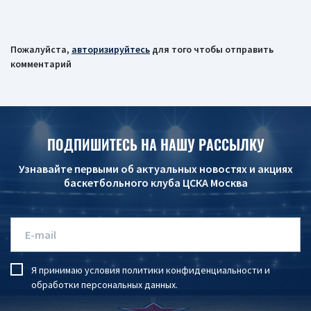
Пожалуйста,
авторизируйтесь
для того чтобы отправить
комментарий
ПОДПИШИТЕСЬ НА НАШУ РАССЫЛКУ
Узнавайте первыми об актуальных новостях и акциях
баскетбольного клуба ЦСКА Москва
Я принимаю условия
политики конфиденциальности
и
обработки персональных данных
.