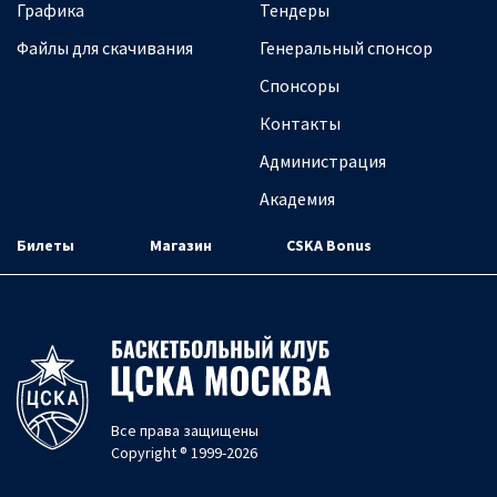
Графика
Тендеры
Файлы для скачивания
Генеральный спонсор
Спонсоры
Контакты
Администрация
Академия
Билеты
Магазин
CSKA Bonus
Все права защищены
Copyright ® 1999-2026