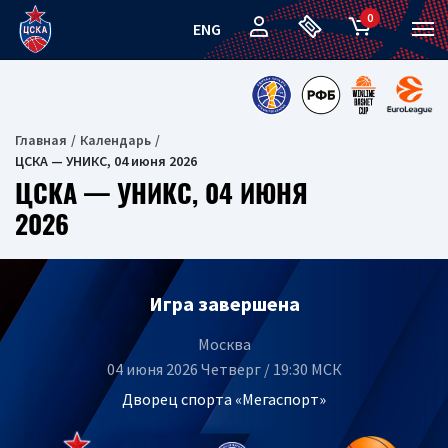
0
ENG
Главная
Календарь
ЦСКА — УНИКС, 04 июня 2026
ЦСКА — УНИКС, 04 ИЮНЯ
2026
Игра завершена
Москва
04 июня 2026 Четверг / 19:30 МСК
Дворец спорта «Мегаспорт»