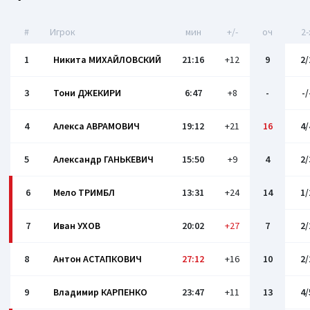
#
Игрок
мин
+/-
оч
2-
1
Никита МИХАЙЛОВСКИЙ
21:16
+12
9
2/
3
Тони ДЖЕКИРИ
6:47
+8
-
-/
4
Алекса АВРАМОВИЧ
19:12
+21
16
4/
5
Александр ГАНЬКЕВИЧ
15:50
+9
4
2/
6
Мело ТРИМБЛ
13:31
+24
14
1/
7
Иван УХОВ
20:02
+27
7
2/
8
Антон АСТАПКОВИЧ
27:12
+16
10
2/
9
Владимир КАРПЕНКО
23:47
+11
13
4/