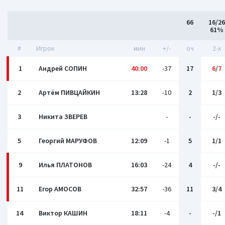
66
16/26
61%
#
Игрок
мин
+/-
оч
2-x
1
Андрей СОПИН
40:00
-37
17
6
/
7
2
Артём ПИВЦАЙКИН
13:28
-10
2
1/3
3
Никита ЗВЕРЕВ
-
-
-/-
5
Георгий МАРУФОВ
12:09
-1
5
1/1
9
Илья ПЛАТОНОВ
16:03
-24
4
-/-
11
Егор АМОСОВ
32:57
-36
11
3/4
14
Виктор КАШИН
18:11
-4
-
-/1