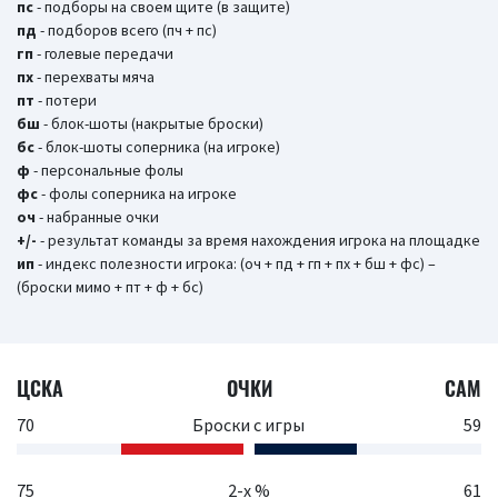
пс
- подборы на своем щите (в защите)
пд
- подборов всего (пч + пс)
гп
- голевые передачи
пх
- перехваты мяча
пт
- потери
бш
- блок-шоты (накрытые броски)
бc
- блок-шоты соперника (на игроке)
ф
- персональные фолы
фс
- фолы соперника на игроке
оч
- набранные очки
+/-
- результат команды за время нахождения игрока на площадке
ип
- индекс полезности игрока: (оч + пд + гп + пх + бш + фс) –
(броски мимо + пт + ф + бс)
ЦСКА
ОЧКИ
САМ
70
Броски с игры
59
75
2-х %
61