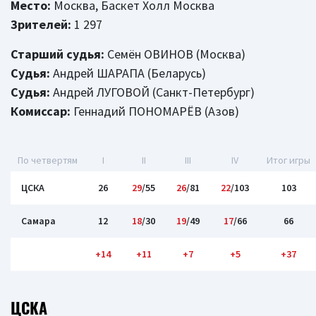
Место:
Москва, Баскет Холл Москва
Зрителей:
1 297
Старший судья:
Семён ОВИНОВ (Москва)
Судья:
Андрей ШАРАПА (Беларусь)
Судья:
Андрей ЛУГОВОЙ (Санкт-Петербург)
Комиссар:
Геннадий ПОНОМАРЁВ (Азов)
По четвертям
I
II
III
IV
Итог игры
ЦСКА
26
29
/55
26
/81
22
/103
103
Самара
12
18
/30
19
/49
17
/66
66
+14
+11
+7
+5
+37
ЦСКА