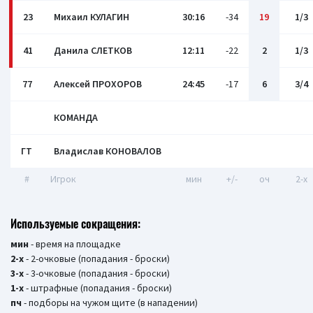
23
Михаил КУЛАГИН
30:16
-34
19
1/3
41
Данила СЛЕТКОВ
12:11
-22
2
1/3
77
Алексей ПРОХОРОВ
24:45
-17
6
3/4
КОМАНДА
ГТ
Владислав КОНОВАЛОВ
#
Игрок
мин
+/-
оч
2-x
Используемые сокращения:
мин
- время на площадке
2-х
- 2-очковые (попадания - броски)
3-х
- 3-очковые (попадания - броски)
1-х
- штрафные (попадания - броски)
пч
- подборы на чужом щите (в нападении)