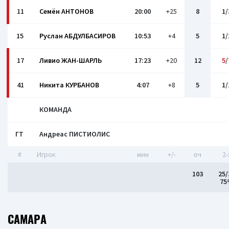
11
Семён АНТОНОВ
20:00
+25
8
1/
15
Руслан АБДУЛБАСИРОВ
10:53
+4
5
1/
17
Ливио ЖАН-ШАРЛЬ
17:23
+20
12
5
/
41
Никита КУРБАНОВ
4:07
+8
5
1/
КОМАНДА
ГТ
Андреас ПИСТИОЛИС
#
Игрок
мин
+/-
оч
2-
103
25/
75
САМАРА