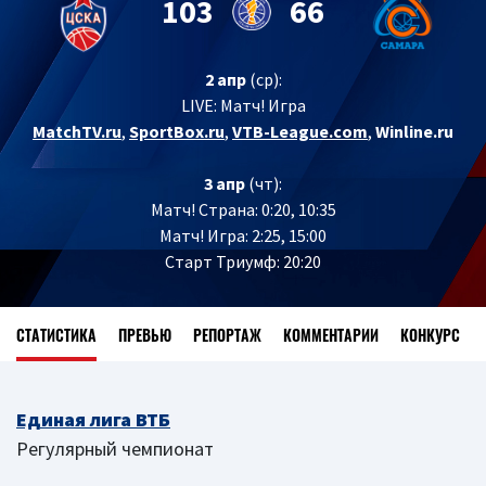
103
66
2 апр
(ср):
LIVE:
Матч! Игра
MatchTV.ru
,
SportBox.ru
,
VTB-League.com
,
Winline.ru
3 апр
(чт):
Матч! Страна: 0:20, 10:35
Матч! Игра: 2:25, 15:00
Старт Триумф: 20:20
СТАТИСТИКА
ПРЕВЬЮ
РЕПОРТАЖ
КОММЕНТАРИИ
КОНКУРС
Единая лига ВТБ
Регулярный чемпионат