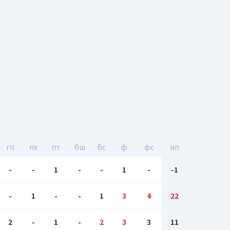
гп
пх
пт
бш
бc
ф
фс
ип
-
-
1
-
-
1
-
-1
-
1
-
-
1
3
4
22
2
-
1
-
2
3
3
11