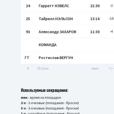
24
Гарретт НЭВЕЛС
21:30
-2
25
Тайрелл НЭЛЬСОН
13:14
-16
93
Александр ЗАХАРОВ
11:30
-4
КОМАНДА
ГТ
Ростислав ВЕРГУН
#
Игрок
мин
+/-
Используемые сокращения:
мин
- время на площадке
2-х
- 2-очковые (попадания - броски)
3-х
- 3-очковые (попадания - броски)
1-х
- штрафные (попадания - броски)