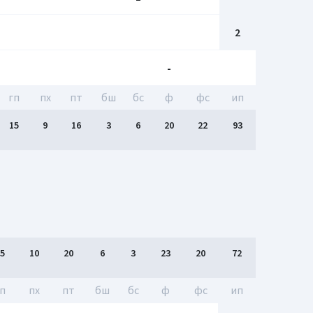
2
-
гп
пх
пт
бш
бc
ф
фс
ип
15
9
16
3
6
20
22
93
5
10
20
6
3
23
20
72
п
пх
пт
бш
бc
ф
фс
ип