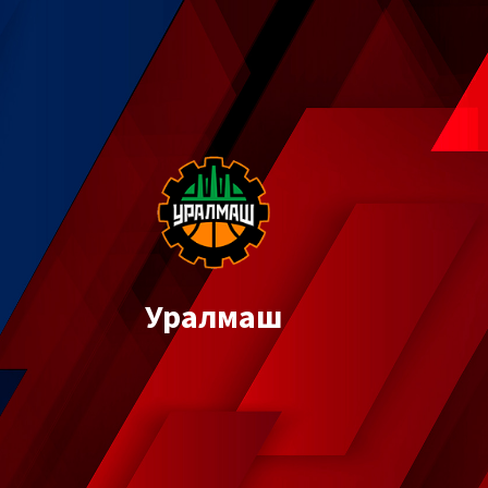
Уралмаш