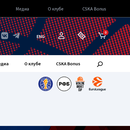
Медиа
О клубе
CSKA Bonus
0
ENG
едиа
О клубе
CSKA Bonus