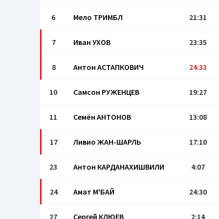
6
Мело ТРИМБЛ
21:31
7
Иван УХОВ
23:35
8
Антон АСТАПКОВИЧ
24:33
10
Самсон РУЖЕНЦЕВ
19:27
11
Семён АНТОНОВ
13:08
17
Ливио ЖАН-ШАРЛЬ
17:10
23
Антон КАРДАНАХИШВИЛИ
4:07
24
Амат М'БАЙ
24:30
27
Сергей КЛЮЕВ
2:14