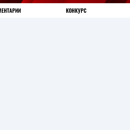
ЕНТАРИИ
КОНКУРС