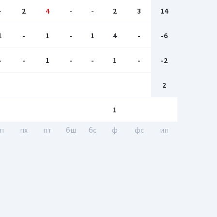
-
2
4
-
-
2
3
14
1
-
1
-
1
4
-
-6
-
-
1
-
-
1
-
-2
2
1
п
пх
пт
бш
бc
ф
фс
ип