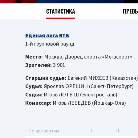
СТАТИСТИКА
ПРЕВ
Единая лига ВТБ
1-й групповой раунд
Место:
Москва, Дворец спорта «Мегаспорт»
Зрителей:
3 901
Старший судья:
Евгений МИХЕЕВ (Казахстан)
Судья:
Ярослав ОРЕШИН (Санкт-Петербург)
Судья:
Игорь ЛОТЫШ (Электросталь)
Комиссар:
Игорь ЛЕБЕДЕВ (Йошкар-Ола)
По четвертям
I
II