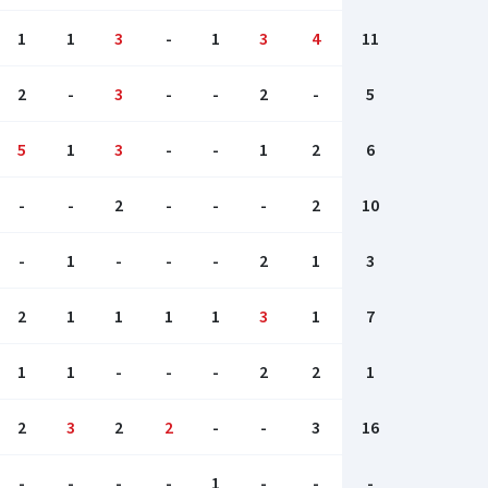
1
1
3
-
1
3
4
11
2
-
3
-
-
2
-
5
5
1
3
-
-
1
2
6
-
-
2
-
-
-
2
10
-
1
-
-
-
2
1
3
2
1
1
1
1
3
1
7
1
1
-
-
-
2
2
1
2
3
2
2
-
-
3
16
-
-
-
-
1
-
-
-