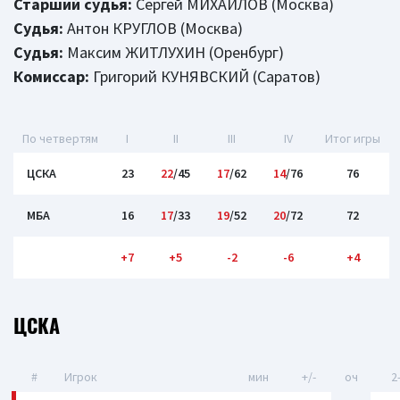
Старший судья:
Сергей МИХАЙЛОВ (Москва)
Судья:
Антон КРУГЛОВ (Москва)
Судья:
Максим ЖИТЛУХИН (Оренбург)
Комиссар:
Григорий КУНЯВСКИЙ (Саратов)
По четвертям
I
II
III
IV
Итог игры
ЦСКА
23
22
/45
17
/62
14
/76
76
МБА
16
17
/33
19
/52
20
/72
72
+7
+5
-2
-6
+4
ЦСКА
#
Игрок
мин
+/-
оч
2