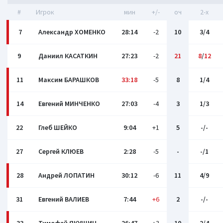
#
Игрок
мин
+/-
оч
2-x
7
Александр ХОМЕНКО
28:14
-2
10
3/4
9
Даниил КАСАТКИН
27:23
-2
21
8
/
12
11
Максим БАРАШКОВ
33:18
-5
8
1/4
14
Евгений МИНЧЕНКО
27:03
-4
3
1/3
22
Глеб ШЕЙКО
9:04
+1
5
-/-
27
Сергей КЛЮЕВ
2:28
-5
-
-/1
28
Андрей ЛОПАТИН
30:12
-6
11
4/9
31
Евгений ВАЛИЕВ
7:44
+6
2
-/-