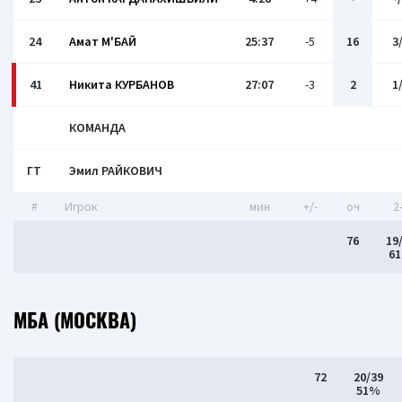
24
Амат М'БАЙ
25:37
-5
16
3
41
Никита КУРБАНОВ
27:07
-3
2
1
КОМАНДА
ГТ
Эмил РАЙКОВИЧ
#
Игрок
мин
+/-
оч
2
76
19
6
МБА (МОСКВА)
72
20/39
51%