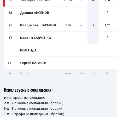
33
Тимофей ЯКУШИН
26:47
+3
10
2/4
63
Даниил АКСЁНОВ
-
-
-/-
71
Владислав ШАРАПОВ
7:47
-6
2
1/2
77
Максим САВЧЕНКО
-
-
-/-
КОМАНДА
ГТ
Сергей КАРАСЁВ
#
Игрок
мин
+/-
оч
2-x
Используемые сокращения:
мин
- время на площадке
2-х
- 2-очковые (попадания - броски)
3-х
- 3-очковые (попадания - броски)
1-х
- штрафные (попадания - броски)