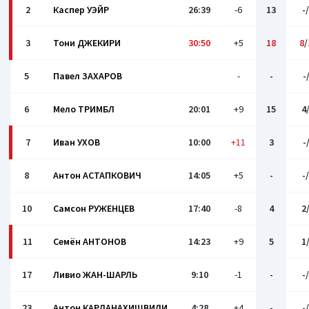
2
Каспер УЭЙР
26:39
-6
13
-
3
Тони ДЖЕКИРИ
30:50
+5
18
8
/
5
Павел ЗАХАРОВ
-
-
-
6
Мело ТРИМБЛ
20:01
+9
15
4
7
Иван УХОВ
10:00
+11
3
-
8
Антон АСТАПКОВИЧ
14:05
+5
-
-
10
Самсон РУЖЕНЦЕВ
17:40
-8
4
2
11
Семён АНТОНОВ
14:23
+9
5
1
17
Ливио ЖАН-ШАРЛЬ
9:10
-1
-
-
23
Антон КАРДАНАХИШВИЛИ
4:28
+4
-
-