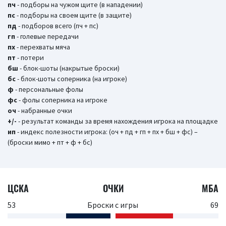
пч
- подборы на чужом щите (в нападении)
пс
- подборы на своем щите (в защите)
пд
- подборов всего (пч + пс)
гп
- голевые передачи
пх
- перехваты мяча
пт
- потери
бш
- блок-шоты (накрытые броски)
бc
- блок-шоты соперника (на игроке)
ф
- персональные фолы
фс
- фолы соперника на игроке
оч
- набранные очки
+/-
- результат команды за время нахождения игрока на площадке
ип
- индекс полезности игрока: (оч + пд + гп + пх + бш + фс) –
(броски мимо + пт + ф + бс)
ЦСКА
ОЧКИ
МБА
53
Броски с игры
69