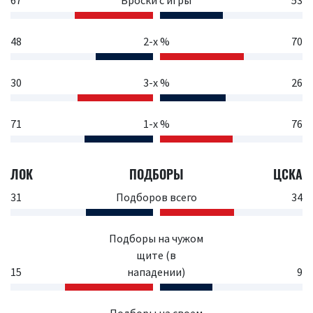
67
Броски с игры
53
48
2-х %
70
30
3-х %
26
71
1-х %
76
ЛОК
ПОДБОРЫ
ЦСКА
31
Подборов всего
34
Подборы на чужом
щите (в
15
нападении)
9