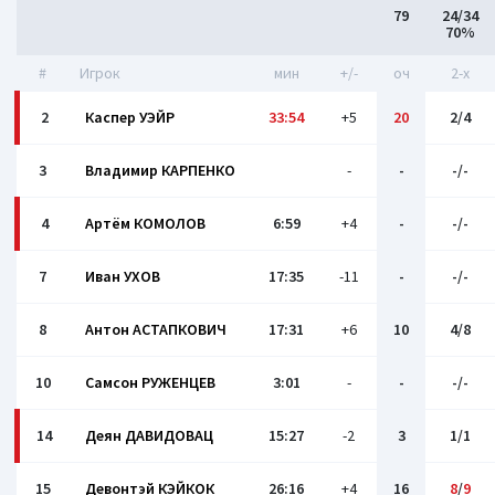
79
24/34
70%
#
Игрок
мин
+/-
оч
2-x
2
Каспер УЭЙР
33:54
+5
20
2/4
3
Владимир КАРПЕНКО
-
-
-/-
4
Артём КОМОЛОВ
6:59
+4
-
-/-
7
Иван УХОВ
17:35
-11
-
-/-
8
Антон АСТАПКОВИЧ
17:31
+6
10
4/8
10
Самсон РУЖЕНЦЕВ
3:01
-
-
-/-
14
Деян ДАВИДОВАЦ
15:27
-2
3
1/1
15
Девонтэй КЭЙКОК
26:16
+4
16
8
/
9