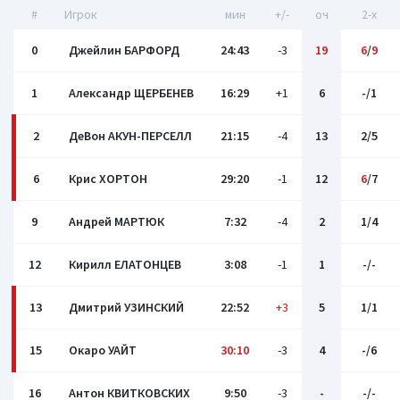
#
Игрок
мин
+/-
оч
2-x
0
Джейлин БАРФОРД
24:43
-3
19
6
/
9
1
Александр ЩЕРБЕНЕВ
16:29
+1
6
-/1
2
ДеВон АКУН-ПЕРСЕЛЛ
21:15
-4
13
2/5
6
Крис ХОРТОН
29:20
-1
12
6
/7
9
Андрей МАРТЮК
7:32
-4
2
1/4
12
Кирилл ЕЛАТОНЦЕВ
3:08
-1
1
-/-
13
Дмитрий УЗИНСКИЙ
22:52
+3
5
1/1
15
Окаро УАЙТ
30:10
-3
4
-/6
16
Антон КВИТКОВСКИХ
9:50
-3
-
-/-