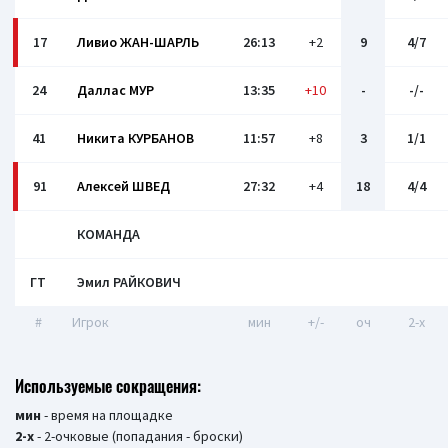
17
Ливио ЖАН-ШАРЛЬ
26:13
+2
9
4/7
24
Даллас МУР
13:35
+10
-
-/-
41
Никита КУРБАНОВ
11:57
+8
3
1/1
91
Алексей ШВЕД
27:32
+4
18
4/4
КОМАНДА
ГТ
Эмил РАЙКОВИЧ
#
Игрок
мин
+/-
оч
2-x
Используемые сокращения:
мин
- время на площадке
2-х
- 2-очковые (попадания - броски)