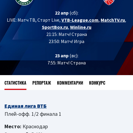
22 апр
(сб):
LIVE:
Матч ТВ, Старт Live,
VTB-League.com
,
MatchTV.ru
,
SportBox.ru
,
Winline.ru
21:15: Матч! Страна
23:50: Матч! Игра
23 апр
(вс):
7:55: Матч! Страна
СТАТИСТИКА
РЕПОРТАЖ
КОММЕНТАРИИ
КОНКУРС
Единая лига ВТБ
Плей-офф. 1/2 финала 1
Место:
Краснодар