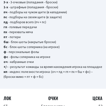
3-х
- 3-очковые (попадания - броски)
1-х
- штрафные (попадания - броски)
пч
- подборы на чужом щите (в нападении)
пс
- подборы на своем щите (в защите)
пд
- подборов всего (пч + пс)
гп
- голевые передачи
пх
- перехваты мяча
пт
- потери
бш
- блок-шоты (накрытые броски)
бc
- блок-шоты соперника (на игроке)
ф
- персональные фолы
фс
- фолы соперника на игроке
оч
- набранные очки
+/-
- результат команды за время нахождения игрока на площадке
ип
- индекс полезности игрока: (оч + пд + гп + пх + бш + фс) –
(броски мимо + пт + ф + бс)
ЛОК
ОЧКИ
ЦСКА