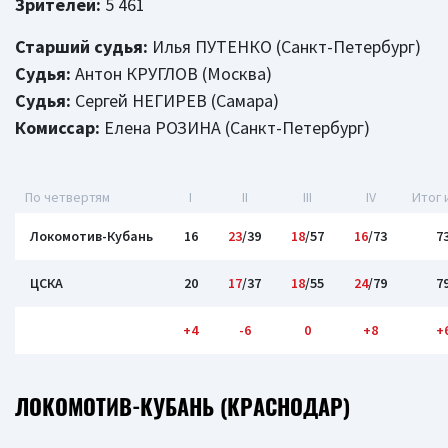
Зрителей:
5 461
Старший судья:
Илья ПУТЕНКО (Санкт-Петербург)
Судья:
Антон КРУГЛОВ (Москва)
Судья:
Сергей НЕГИРЕВ (Самара)
Комиссар:
Елена РОЗИНА (Санкт-Петербург)
По четвертям
I
II
III
IV
Итог 
Локомотив-Кубань
16
23
/39
18
/57
16
/73
7
ЦСКА
20
17
/37
18
/55
24
/79
7
+4
-6
0
+8
+
ЛОКОМОТИВ-КУБАНЬ (КРАСНОДАР)