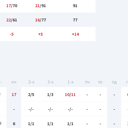
17
/70
21
/91
91
22
/61
16
/77
77
-5
+5
+14
-
оч
2-x
3-x
1-x
пч
пс
пд
3
17
2/5
1/3
10
/
11
-
-
-
-
-/-
-/-
-/-
-
-
-
3
6
1/1
1/1
1/1
-
-
-