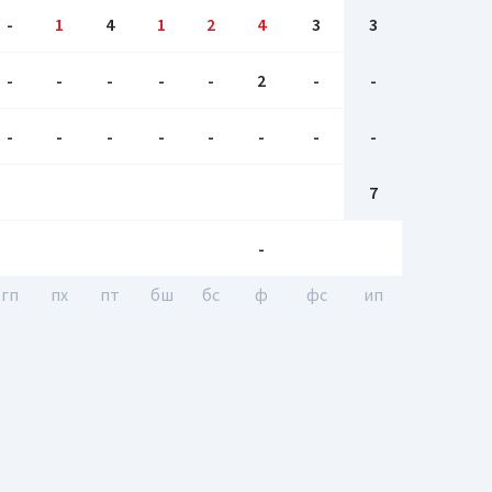
-
1
4
1
2
4
3
3
-
-
-
-
-
2
-
-
-
-
-
-
-
-
-
-
7
-
гп
пх
пт
бш
бc
ф
фс
ип