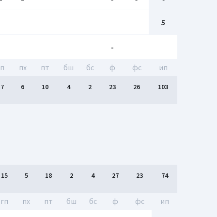
5
-
гп
пх
пт
бш
бc
ф
фс
ип
17
6
10
4
2
23
26
103
15
5
18
2
4
27
23
74
гп
пх
пт
бш
бc
ф
фс
ип