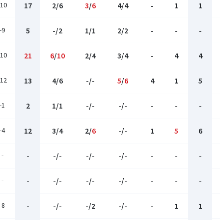
-10
17
2/6
3
/
6
4/4
-
1
1
-9
5
-/2
1/1
2/2
-
-
-
-10
21
6
/
10
2/4
3/4
-
4
4
-12
13
4/6
-/-
5
/
6
4
1
5
-1
2
1/1
-/-
-/-
-
-
-
-4
12
3/4
2/
6
-/-
1
5
6
-
-
-/-
-/-
-/-
-
-
-
-
-
-/-
-/-
-/-
-
-
-
-8
-
-/-
-/2
-/-
-
1
1