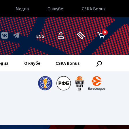
Медиа
О клубе
CSKA Bonus
0
ENG
едиа
О клубе
CSKA Bonus