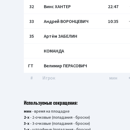
32
Винс ХАНТЕР
22:47
33
Андрей ВОРОНЦЕВИЧ
10:35
35
Артём ЗАБЕЛИН
КОМАНДА
ГТ
Велимир ПЕРАСОВИЧ
#
Игрок
мин
Используемые сокращения:
мин
- время на площадке
2-х
- 2-очковые (попадания - броски)
3-х
- 3-очковые (попадания - броски)
1-х
- штрафные (попадания - броски)