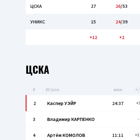
ЦСКА
27
26
/53
УНИКС
15
24
/39
+12
+2
ЦСКА
#
Игрок
мин
+/
2
Каспер УЭЙР
24:37
+
3
Владимир КАРПЕНКО
-
4
Артём КОМОЛОВ
11:11
+1