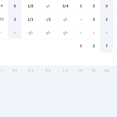
-4
5
1/5
-/-
3/4
5
3
8
-12
2
1/1
-/2
-/-
-
2
2
-
-
-/-
-/-
-/-
-
-
-
5
2
7
+/-
оч
2-x
3-x
1-x
пч
пс
пд