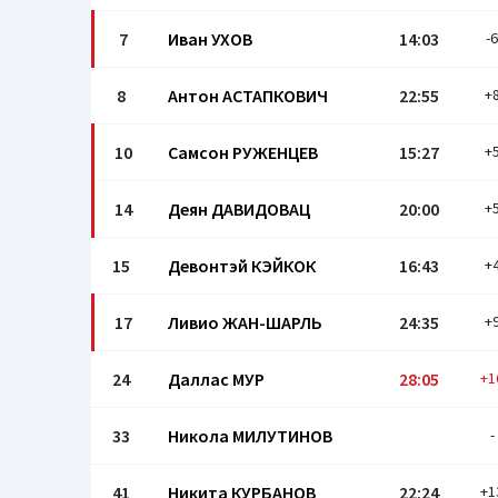
7
Иван УХОВ
14:03
-6
8
Антон АСТАПКОВИЧ
22:55
+
10
Самсон РУЖЕНЦЕВ
15:27
+
14
Деян ДАВИДОВАЦ
20:00
+
15
Девонтэй КЭЙКОК
16:43
+
17
Ливио ЖАН-ШАРЛЬ
24:35
+
24
Даллас МУР
28:05
+1
33
Никола МИЛУТИНОВ
-
41
Никита КУРБАНОВ
22:24
+1