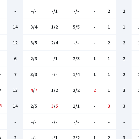
-
-/-
-/1
-/-
-
2
2
8
14
3/4
1/2
5/5
-
1
1
5
12
3/5
2/4
-/-
-
2
2
5
6
2/3
-/1
2/3
1
1
2
4
7
3/3
-/-
1/4
1
1
2
9
13
4
/
7
1/2
2/2
2
1
3
6
14
2/5
3
/
5
1/1
-
3
3
-
-/-
-/-
-/-
-
-
-
3
2
-/-
-/1
2/2
1
2
3