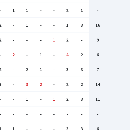
-
1
1
-
-
2
1
-
2
-
1
-
-
1
3
16
2
-
-
-
1
2
-
9
-
2
-
1
-
4
2
6
2
-
2
1
-
3
3
7
3
-
3
2
-
2
2
14
-
-
1
-
1
2
3
11
-
-
-
-
-
-
-
-
1
1
-
-
-
3
3
6