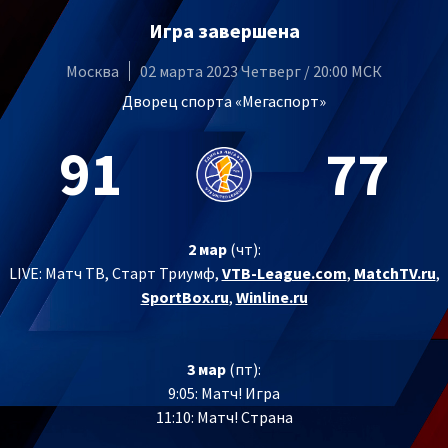
Игра завершена
Москва
02 марта 2023 Четверг / 20:00 МСК
Дворец спорта «Мегаспорт»
91
77
2 мар
(чт):
LIVE:
Матч ТВ, Старт Триумф,
VTB-League.com
,
MatchTV.ru
,
SportBox.ru
,
Winline.ru
3 мар
(пт):
9:05: Матч! Игра
11:10: Матч! Страна