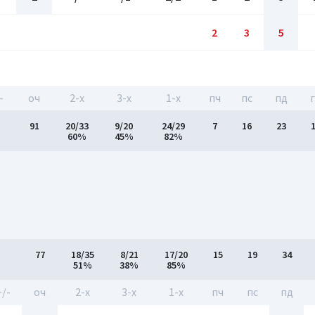
2
3
5
-
оч
2-x
3-x
1-x
пч
пс
пд
91
20/33
9/20
24/29
7
16
23
60%
45%
82%
77
18/35
8/21
17/20
15
19
34
51%
38%
85%
+/-
оч
2-x
3-x
1-x
пч
пс
пд