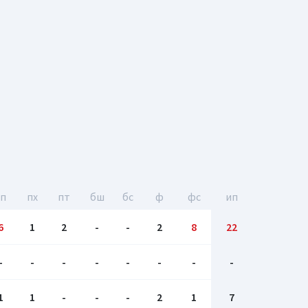
гп
пх
пт
бш
бc
ф
фс
ип
6
1
2
-
-
2
8
22
-
-
-
-
-
-
-
-
1
1
-
-
-
2
1
7