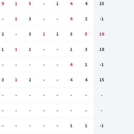
9
1
5
-
1
4
4
15
-
1
3
-
-
4
2
-1
2
-
3
1
1
3
5
19
1
1
1
-
-
1
3
18
-
-
-
-
-
4
1
-1
3
1
2
-
-
4
4
15
-
-
-
-
-
-
-
-
-
-
-
-
-
-
-
-
-
-
-
-
-
1
1
-1