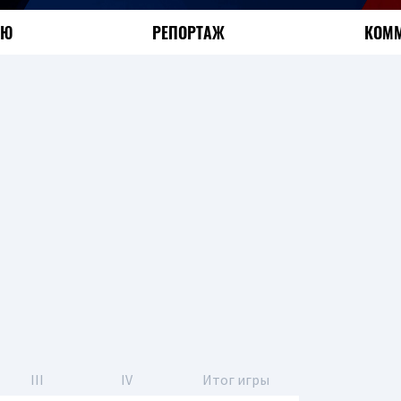
ЬЮ
РЕПОРТАЖ
КОММ
III
IV
Итог игры