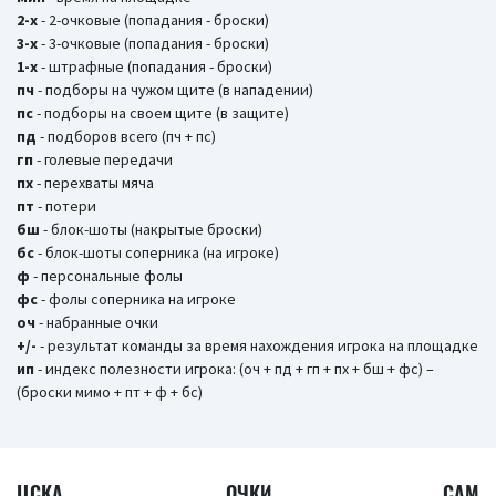
2-х
- 2-очковые (попадания - броски)
3-х
- 3-очковые (попадания - броски)
1-х
- штрафные (попадания - броски)
пч
- подборы на чужом щите (в нападении)
пс
- подборы на своем щите (в защите)
пд
- подборов всего (пч + пс)
гп
- голевые передачи
пх
- перехваты мяча
пт
- потери
бш
- блок-шоты (накрытые броски)
бc
- блок-шоты соперника (на игроке)
ф
- персональные фолы
фс
- фолы соперника на игроке
оч
- набранные очки
+/-
- результат команды за время нахождения игрока на площадке
ип
- индекс полезности игрока: (оч + пд + гп + пх + бш + фс) –
(броски мимо + пт + ф + бс)
ЦСКА
ОЧКИ
САМ