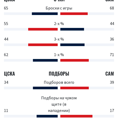
65
Броски с игры
68
55
2-х %
44
44
3-х %
36
62
1-х %
71
ЦСКА
ПОДБОРЫ
САМ
34
Подборов всего
39
Подборы на чужом
щите (в
11
нападении)
17