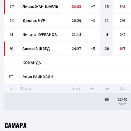
17
Ливио ЖАН-ШАРЛЬ
32:03
+7
15
5/
8
24
Даллас МУР
20:29
+3
11
2/6
41
Никита КУРБАНОВ
21:14
-
4
2/4
91
Алексей ШВЕД
24:27
+5
20
6
/7
КОМАНДА
ГТ
Эмил РАЙКОВИЧ
#
Игрок
мин
+/-
оч
2-x
95
22/40
55%
САМАРА