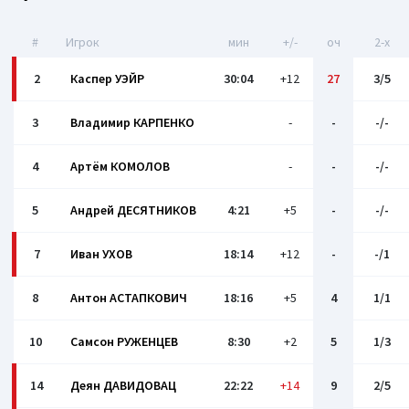
#
Игрок
мин
+/-
оч
2-x
2
Каспер УЭЙР
30:04
+12
27
3/5
3
Владимир КАРПЕНКО
-
-
-/-
4
Артём КОМОЛОВ
-
-
-/-
5
Андрей ДЕСЯТНИКОВ
4:21
+5
-
-/-
7
Иван УХОВ
18:14
+12
-
-/1
8
Антон АСТАПКОВИЧ
18:16
+5
4
1/1
10
Самсон РУЖЕНЦЕВ
8:30
+2
5
1/3
14
Деян ДАВИДОВАЦ
22:22
+14
9
2/5