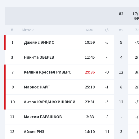
82
17/
44
#
Игрок
мин
+/-
оч
2-
1
Джеймс ЭННИС
19:59
-5
5
-/
3
Никита ЗВЕРЕВ
11:45
-
4
2/
7
Келвин Кресвел РИВЕРС
29:36
-9
12
3/
9
Маркос НАЙТ
25:19
-1
8
2/
10
Антон КАРДАНАХИШВИЛИ
23:31
-5
12
-/
11
Максим БАРАШКОВ
2:33
-8
-
-/
13
Айзия РИЗ
14:10
-11
3
-/