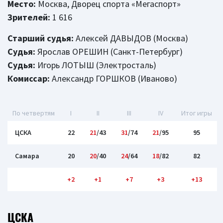
Место:
Москва, Дворец спорта «Мегаспорт»
Зрителей:
1 616
Старший судья:
Алексей ДАВЫДОВ (Москва)
Судья:
Ярослав ОРЕШИН (Санкт-Петербург)
Судья:
Игорь ЛОТЫШ (Электросталь)
Комиссар:
Александр ГОРШКОВ (Иваново)
По четвертям
I
II
III
IV
Итог игры
ЦСКА
22
21
/43
31
/74
21
/95
95
Самара
20
20
/40
24
/64
18
/82
82
+2
+1
+7
+3
+13
ЦСКА