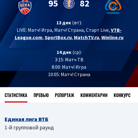
95
82
13 дек
(вт):
LIVE:
Матч! Игра, Матч! Страна, Старт Live,
VTB-
League.com
,
SportBox.ru
,
MatchTV.ru
,
Winline.ru
14 дек
(ср):
3:15: Матч ТВ
8:00: Матч! Игра
10:05: Матч! Страна
СТАТИСТИКА
ПРЕВЬЮ
РЕПОРТАЖ
КОММЕНТАРИИ
КОНКУРС
Единая лига ВТБ
1-й групповой раунд