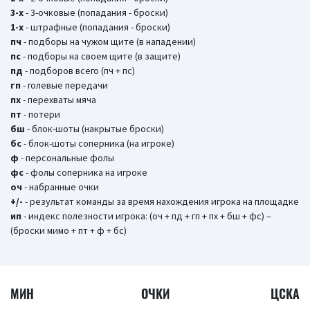
3-х
- 3-очковые (попадания - броски)
1-х
- штрафные (попадания - броски)
пч
- подборы на чужом щите (в нападении)
пс
- подборы на своем щите (в защите)
пд
- подборов всего (пч + пс)
гп
- голевые передачи
пх
- перехваты мяча
пт
- потери
бш
- блок-шоты (накрытые броски)
бc
- блок-шоты соперника (на игроке)
ф
- персональные фолы
фс
- фолы соперника на игроке
оч
- набранные очки
+/-
- результат команды за время нахождения игрока на площадке
ип
- индекс полезности игрока: (оч + пд + гп + пх + бш + фс) –
(броски мимо + пт + ф + бс)
МИН
ОЧКИ
ЦСКА