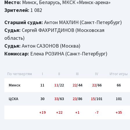
Место:
Минск, Беларусь, МКСК «Минск-арена»
Зрителей:
1 082
Старший судья:
Антон МАХЛИН (Санкт-Петербург)
Судья:
Сергей ФАХРИТДИНОВ (Московская
область)
Судья:
Антон САЗОНОВ (Москва)
Комиссар:
Елена РОЗИНА (Санкт-Петербург)
По четвертям
I
II
III
IV
Итог игры
Минск
11
11
/22
22
/44
22
/66
66
ЦСКА
30
33
/63
23
/86
15
/101
101
+19
+22
+1
-7
+35