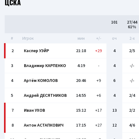
ЦСКА
101
27/44
61%
#
Игрок
мин
+/-
оч
2-x
2
Каспер УЭЙР
21:18
+29
4
2/5
3
Владимир КАРПЕНКО
4:19
-
4
-/-
4
Артём КОМОЛОВ
20:46
+9
6
-/-
5
Андрей ДЕСЯТНИКОВ
14:55
+6
4
2/4
7
Иван УХОВ
15:12
+17
13
2/2
8
Антон АСТАПКОВИЧ
17:15
+27
12
4/6