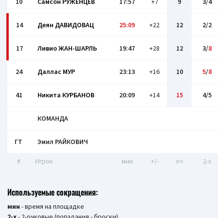
10
Самсон РУЖЕНЦЕВ
17:57
+7
9
3/4
14
Деян ДАВИДОВАЦ
25:09
+22
12
2/2
17
Ливио ЖАН-ШАРЛЬ
19:47
+28
12
3/
8
24
Даллас МУР
23:13
+16
10
5
/
8
41
Никита КУРБАНОВ
20:09
+14
15
4/5
КОМАНДА
ГТ
Эмил РАЙКОВИЧ
#
Игрок
мин
+/-
оч
2-x
Используемые сокращения:
мин
- время на площадке
2-х
- 2-очковые (попадания - броски)