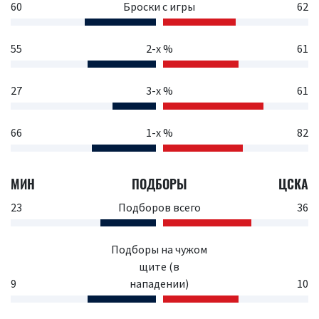
60
Броски с игры
62
55
2-х %
61
27
3-х %
61
66
1-х %
82
МИН
ПОДБОРЫ
ЦСКА
23
Подборов всего
36
Подборы на чужом
щите (в
9
нападении)
10