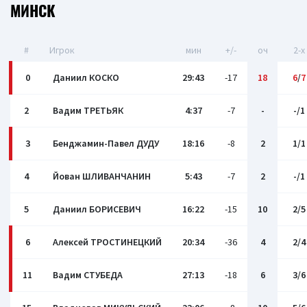
МИНСК
#
Игрок
мин
+/-
оч
2-x
0
Даниил КОСКО
29:43
-17
18
6
/
7
2
Вадим ТРЕТЬЯК
4:37
-7
-
-/1
3
Бенджамин-Павел ДУДУ
18:16
-8
2
1/1
4
Йован ШЛИВАНЧАНИН
5:43
-7
2
-/1
5
Даниил БОРИСЕВИЧ
16:22
-15
10
2/5
6
Алексей ТРОСТИНЕЦКИЙ
20:34
-36
4
2/4
11
Вадим СТУБЕДА
27:13
-18
6
3/6