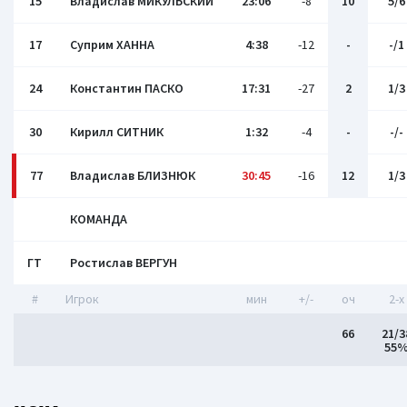
15
Владислав МИКУЛЬСКИЙ
23:06
-8
10
5/6
17
Суприм ХАННА
4:38
-12
-
-/1
24
Константин ПАСКО
17:31
-27
2
1/3
30
Кирилл СИТНИК
1:32
-4
-
-/-
77
Владислав БЛИЗНЮК
30:45
-16
12
1/3
КОМАНДА
ГТ
Ростислав ВЕРГУН
#
Игрок
мин
+/-
оч
2-x
66
21/3
55