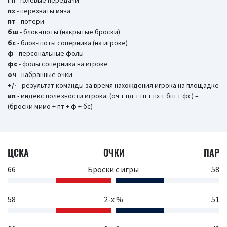
гп
- голевые передачи
пх
- перехваты мяча
пт
- потери
бш
- блок-шоты (накрытые броски)
бc
- блок-шоты соперника (на игроке)
ф
- персональные фолы
фс
- фолы соперника на игроке
оч
- набранные очки
+/-
- результат команды за время нахождения игрока на площадке
ип
- индекс полезности игрока: (оч + пд + гп + пх + бш + фс) –
(броски мимо + пт + ф + бс)
ЦСКА
ОЧКИ
ПАР
66
Броски с игры
58
58
2-х %
51