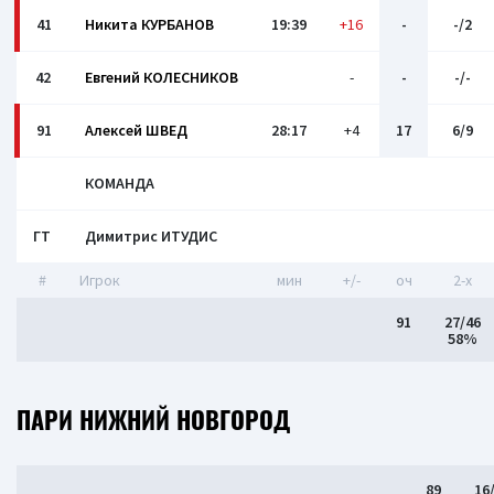
41
Никита КУРБАНОВ
19:39
+16
-
-/2
42
Евгений КОЛЕСНИКОВ
-
-
-/-
91
Алексей ШВЕД
28:17
+4
17
6/9
КОМАНДА
ГТ
Димитрис ИТУДИС
#
Игрок
мин
+/-
оч
2-x
91
27/46
58%
ПАРИ НИЖНИЙ НОВГОРОД
89
16