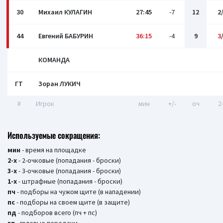
30
Михаил КУЛАГИН
27:45
-7
12
2
44
Евгений БАБУРИН
36:15
-4
9
3
КОМАНДА
ГТ
Зоран ЛУКИЧ
#
Игрок
мин
+/-
оч
2
Используемые сокращения:
мин
- время на площадке
2-х
- 2-очковые (попадания - броски)
3-х
- 3-очковые (попадания - броски)
1-х
- штрафные (попадания - броски)
пч
- подборы на чужом щите (в нападении)
пс
- подборы на своем щите (в защите)
пд
- подборов всего (пч + пс)