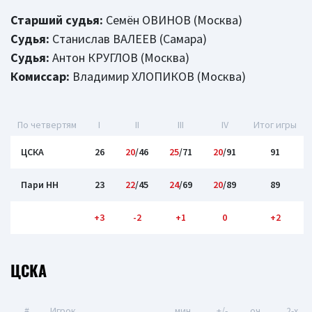
Старший судья:
Семён ОВИНОВ (Москва)
Судья:
Станислав ВАЛЕЕВ (Самара)
Судья:
Антон КРУГЛОВ (Москва)
Комиссар:
Владимир ХЛОПИКОВ (Москва)
По четвертям
I
II
III
IV
Итог игры
ЦСКА
26
20
/46
25
/71
20
/91
91
Пари НН
23
22
/45
24
/69
20
/89
89
+3
-2
+1
0
+2
ЦСКА
#
Игрок
мин
+/-
оч
2-x