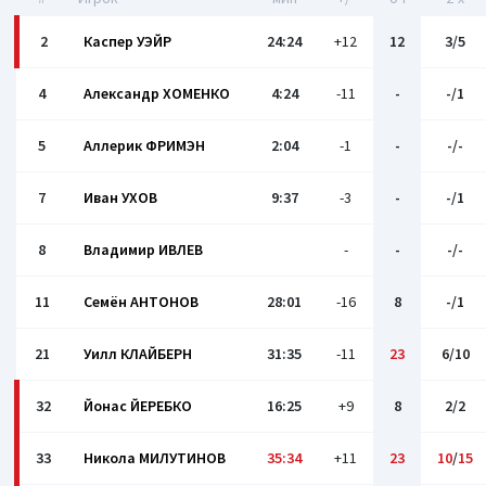
2
Каспер УЭЙР
24:24
+12
12
3/5
4
Александр ХОМЕНКО
4:24
-11
-
-/1
5
Аллерик ФРИМЭН
2:04
-1
-
-/-
7
Иван УХОВ
9:37
-3
-
-/1
8
Владимир ИВЛЕВ
-
-
-/-
11
Семён АНТОНОВ
28:01
-16
8
-/1
21
Уилл КЛАЙБЕРН
31:35
-11
23
6/10
32
Йонас ЙЕРЕБКО
16:25
+9
8
2/2
33
Никола МИЛУТИНОВ
35:34
+11
23
10
/
15