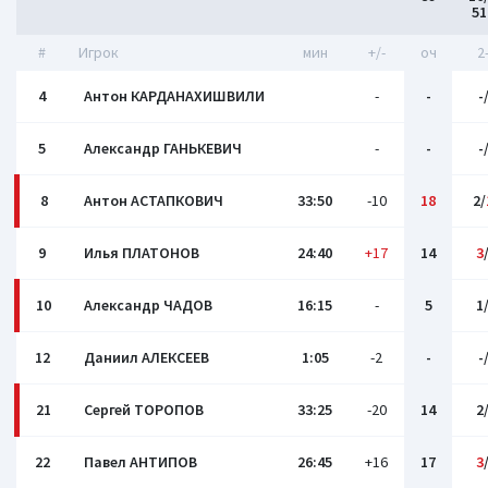
5
#
Игрок
мин
+/-
оч
2
4
Антон КАРДАНАХИШВИЛИ
-
-
-
5
Александр ГАНЬКЕВИЧ
-
-
-
8
Антон АСТАПКОВИЧ
33:50
-10
18
2/
9
Илья ПЛАТОНОВ
24:40
+17
14
3
10
Александр ЧАДОВ
16:15
-
5
1
12
Даниил АЛЕКСЕЕВ
1:05
-2
-
-
21
Сергей ТОРОПОВ
33:25
-20
14
2
22
Павел АНТИПОВ
26:45
+16
17
3