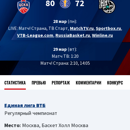
80
72
28 мар
(пн):
LIVE:
Матч! Страна, ТВ Старт,
MatchTV.ru
,
Sportbox.ru
,
VTB-League.com
,
RussiaBasket.ru
,
Winline.ru
29 мар
(вт):
Матч ТВ: 1:20
Матч! Страна: 2:10, 14:05
СТАТИСТИКА
ПРЕВЬЮ
РЕПОРТАЖ
КОММЕНТАРИИ
КОНКУРС
Единая лига ВТБ
Регулярный чемпионат
Место:
Москва, Баскет Холл Москва