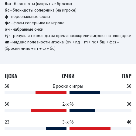
бш
- блок-шоты (накрытые броски)
бc
- блок-шоты соперника (на игроке)
ф
- персональные фолы
фс
- фолы соперника на игроке
оч
- набранные очки
+/-
- результат команды за время нахождения игрока на площадке
ип
- индекс полезности игрока: (оч + пд + гп + пх + бш + фс) –
(броски мимо + пт + ф + бс)
ЦСКА
ОЧКИ
ПАР
58
Броски с игры
56
50
2-х %
36
23
3-х %
46