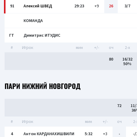
91
Алексей ШВЕД
29:23
+9
26
3/7
КОМАНДА
ГТ
Димитрис ИТУДИС
#
Игрок
мин
+/-
оч
2-x
80
16/32
50%
ПАРИ НИЖНИЙ НОВГОРОД
72
11/
36
#
Игрок
мин
+/-
оч
2-
4
Антон КАРДАНАХИШВИЛИ
5:32
+3
-
-/