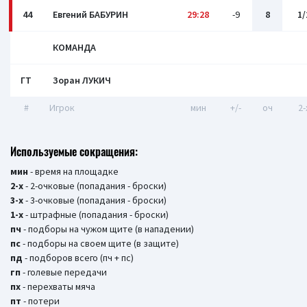
44
Евгений БАБУРИН
29:28
-9
8
1/
КОМАНДА
ГТ
Зоран ЛУКИЧ
#
Игрок
мин
+/-
оч
2-
Используемые сокращения:
мин
- время на площадке
2-х
- 2-очковые (попадания - броски)
3-х
- 3-очковые (попадания - броски)
1-х
- штрафные (попадания - броски)
пч
- подборы на чужом щите (в нападении)
пс
- подборы на своем щите (в защите)
пд
- подборов всего (пч + пс)
гп
- голевые передачи
пх
- перехваты мяча
пт
- потери