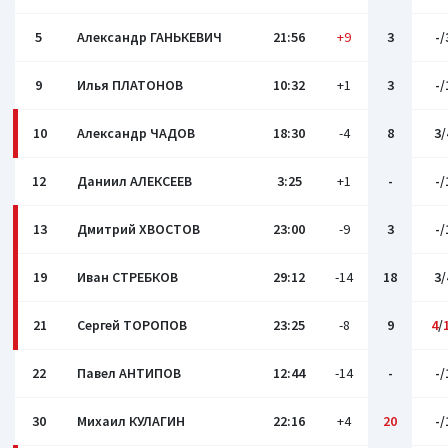
5
Александр ГАНЬКЕВИЧ
21:56
+9
3
-/
9
Илья ПЛАТОНОВ
10:32
+1
3
-/
10
Александр ЧАДОВ
18:30
-4
8
3/
12
Даниил АЛЕКСЕЕВ
3:25
+1
-
-/
13
Дмитрий ХВОСТОВ
23:00
-9
3
-/
19
Иван СТРЕБКОВ
29:12
-14
18
3/
21
Сергей ТОРОПОВ
23:25
-8
9
4
/
22
Павел АНТИПОВ
12:44
-14
-
-/
30
Михаил КУЛАГИН
22:16
+4
20
-/