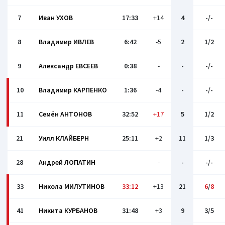
7
Иван УХОВ
17:33
+14
4
-/-
8
Владимир ИВЛЕВ
6:42
-5
2
1/2
9
Александр ЕВСЕЕВ
0:38
-
-
-/-
10
Владимир КАРПЕНКО
1:36
-4
-
-/-
11
Семён АНТОНОВ
32:52
+17
5
1/2
21
Уилл КЛАЙБЕРН
25:11
+2
11
1/3
28
Андрей ЛОПАТИН
-
-
-/-
33
Никола МИЛУТИНОВ
33:12
+13
21
6
/
8
41
Никита КУРБАНОВ
31:48
+3
9
3/5