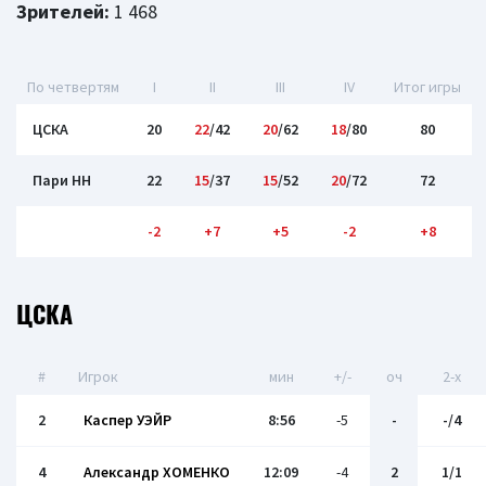
Зрителей:
1 468
По четвертям
I
II
III
IV
Итог игры
ЦСКА
20
22
/42
20
/62
18
/80
80
Пари НН
22
15
/37
15
/52
20
/72
72
-2
+7
+5
-2
+8
ЦСКА
#
Игрок
мин
+/-
оч
2-x
2
Каспер УЭЙР
8:56
-5
-
-/4
4
Александр ХОМЕНКО
12:09
-4
2
1/1