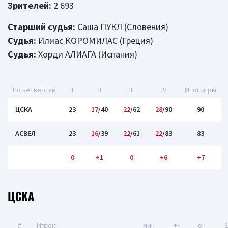
Зрителей:
2 693
Старший судья:
Саша ПУКЛ (Словения)
Судья:
Илиас КОРОМИЛАС (Греция)
Судья:
Хорди АЛИАГА (Испания)
По четвертям
I
II
III
IV
Итог игры
ЦСКА
23
17
/40
22
/62
28
/90
90
АСВЕЛ
23
16
/39
22
/61
22
/83
83
0
+1
0
+6
+7
ЦСКА
#
Игрок
мин
+/-
оч
2