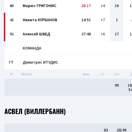
40
Марюс ГРИГОНИС
28:17
+4
16
1
41
Никита КУРБАНОВ
14:51
+7
1
-
91
Алексей ШВЕД
27:48
+6
17
1
КОМАНДА
ГТ
Димитрис ИТУДИС
#
Игрок
мин
+/-
оч
2
90
18
5
АСВЕЛ (ВИЛЛЕРБАНН)
83
28/49