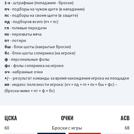
1-х
- штрафные (попадания - броски)
пч
- подборы на чужом щите (в нападении)
пс
- подборы на своем щите (в защите)
пд
- подборов всего (пч + пс)
гп
- голевые передачи
пх
- перехваты мяча
пт
- потери
бш
- блок-шоты (накрытые броски)
бc
- блок-шоты соперника (на игроке)
ф
- персональные фолы
фс
- фолы соперника на игроке
оч
- набранные очки
+/-
- результат команды за время нахождения игрока на площадке
ип
- индекс полезности игрока: (оч + пд + гп + пх + бш + фс) –
(броски мимо + пт + ф + бс)
ЦСКА
ОЧКИ
АСВ
60
Броски с игры
68