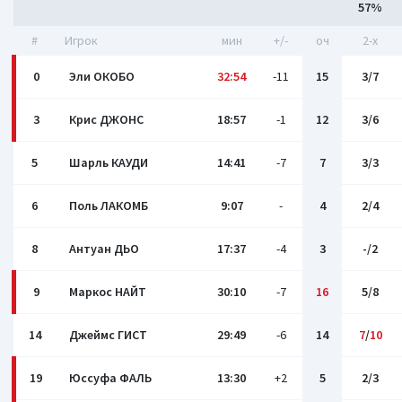
57%
#
Игрок
мин
+/-
оч
2-x
0
Эли ОКОБО
32:54
-11
15
3/7
3
Крис ДЖОНС
18:57
-1
12
3/6
5
Шарль КАУДИ
14:41
-7
7
3/3
6
Поль ЛАКОМБ
9:07
-
4
2/4
8
Антуан ДЬО
17:37
-4
3
-/2
9
Маркос НАЙТ
30:10
-7
16
5/8
14
Джеймс ГИСТ
29:49
-6
14
7
/
10
19
Юссуфа ФАЛЬ
13:30
+2
5
2/3