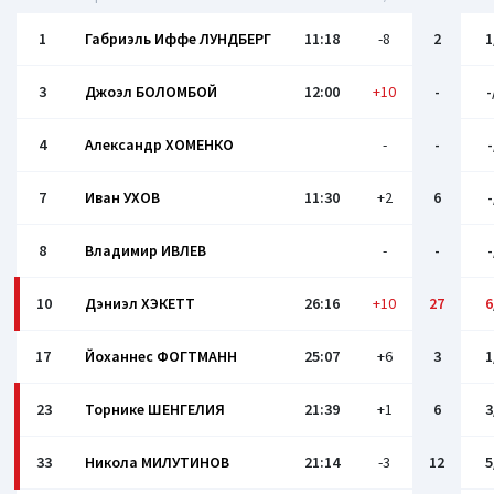
1
Габриэль Иффе ЛУНДБЕРГ
11:18
-8
2
1
3
Джоэл БОЛОМБОЙ
12:00
+10
-
-
4
Александр ХОМЕНКО
-
-
-
7
Иван УХОВ
11:30
+2
6
-
8
Владимир ИВЛЕВ
-
-
-
10
Дэниэл ХЭКЕТТ
26:16
+10
27
6
17
Йоханнес ФОГТМАНН
25:07
+6
3
1
23
Торнике ШЕНГЕЛИЯ
21:39
+1
6
3
33
Никола МИЛУТИНОВ
21:14
-3
12
5