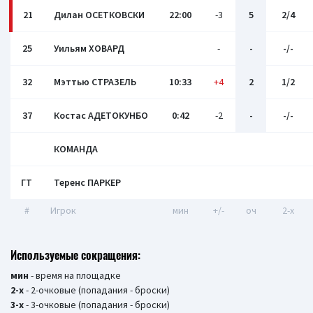
21
Дилан ОСЕТКОВСКИ
22:00
-3
5
2/4
25
Уильям ХОВАРД
-
-
-/-
32
Мэттью СТРАЗЕЛЬ
10:33
+4
2
1/2
37
Костас АДЕТОКУНБО
0:42
-2
-
-/-
КОМАНДА
ГТ
Теренс ПАРКЕР
#
Игрок
мин
+/-
оч
2-x
Используемые сокращения:
мин
- время на площадке
2-х
- 2-очковые (попадания - броски)
3-х
- 3-очковые (попадания - броски)