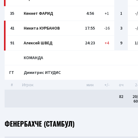
35
Кеннет ФАРИД
4:56
+1
1
-
41
Никита КУРБАНОВ
17:55
-16
3
-
91
Алексей ШВЕД
24:23
+4
9
1
КОМАНДА
ГТ
Димитрис ИТУДИС
#
Игрок
мин
+/-
оч
2
82
20
6
ФЕНЕРБАХЧЕ (СТАМБУЛ)