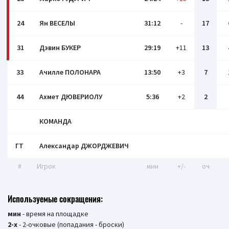
24
Ян ВЕСЕЛЫ
31:12
-
17
31
Дэвин БУКЕР
29:19
+11
13
33
Ачилле ПОЛОНАРА
13:50
+3
7
44
Ахмет ДЮВЕРИОЛУ
5:36
+2
2
КОМАНДА
ГТ
Александар ДЖОРДЖЕВИЧ
#
Игрок
мин
+/-
оч
Используемые сокращения:
мин
- время на площадке
2-х
- 2-очковые (попадания - броски)