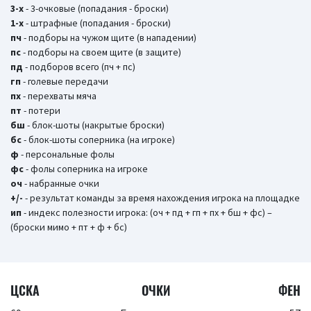
3-х
- 3-очковые (попадания - броски)
1-х
- штрафные (попадания - броски)
пч
- подборы на чужом щите (в нападении)
пс
- подборы на своем щите (в защите)
пд
- подборов всего (пч + пс)
гп
- голевые передачи
пх
- перехваты мяча
пт
- потери
бш
- блок-шоты (накрытые броски)
бc
- блок-шоты соперника (на игроке)
ф
- персональные фолы
фс
- фолы соперника на игроке
оч
- набранные очки
+/-
- результат команды за время нахождения игрока на площадке
ип
- индекс полезности игрока: (оч + пд + гп + пх + бш + фс) –
(броски мимо + пт + ф + бс)
ЦСКА
ОЧКИ
ФЕН