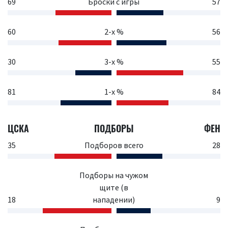
69
Броски с игры
57
60
2-х %
56
30
3-х %
55
81
1-х %
84
ЦСКА
ПОДБОРЫ
ФЕН
35
Подборов всего
28
Подборы на чужом
щите (в
18
нападении)
9