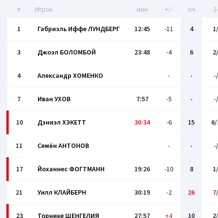
#
Игрок
мин
+/-
оч
2
1
Габриэль Иффе ЛУНДБЕРГ
12:45
-11
4
1
3
Джоэл БОЛОМБОЙ
23:48
-4
6
2
4
Александр ХОМЕНКО
-
-
-
7
Иван УХОВ
7:57
-5
-
-
10
Дэниэл ХЭКЕТТ
30:34
-6
15
6/
11
Семён АНТОНОВ
-
-
-
17
Йоханнес ФОГТМАНН
19:26
-10
8
1
21
Уилл КЛАЙБЕРН
30:19
-2
26
7
23
Торнике ШЕНГЕЛИЯ
27:57
+4
10
2