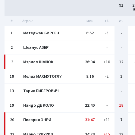
91
2
#
Игрок
мин
+/-
оч
1
Метеджан БИРСЕН
6:52
-5
-
2
Шехмус АЗЕР
-
-
3
Мэриал ШАЙОК
26:04
+10
12
10
Мелих МАХМУТОГЛУ
8:16
-2
2
13
Тарик БИБЕРОВИЧ
-
-
19
Нандо ДЕ КОЛО
22:40
-
18
20
Пиеррия ЭНРИ
31:47
+11
7
23
Марко ГУДУРИЧ
24:24
+15
13