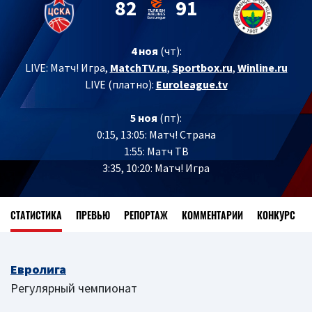
82
91
4 ноя
(чт):
LIVE:
Матч! Игра,
MatchTV.ru
,
Sportbox.ru
,
Winline.ru
LIVE (платно):
Euroleague.tv
5 ноя
(пт):
0:15, 13:05: Матч! Страна
1:55: Матч ТВ
3:35, 10:20: Матч! Игра
СТАТИСТИКА
ПРЕВЬЮ
РЕПОРТАЖ
КОММЕНТАРИИ
КОНКУРС
Евролига
Регулярный чемпионат