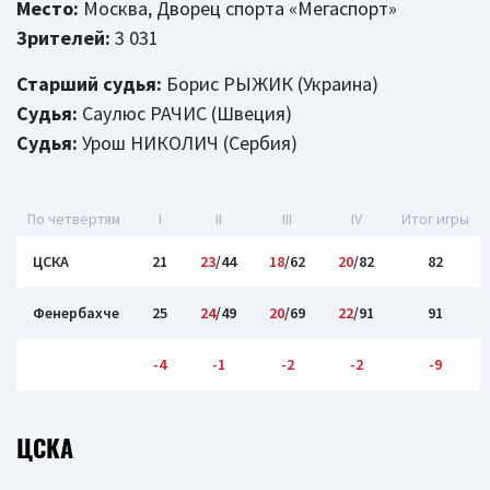
Место:
Москва, Дворец спорта «Мегаспорт»
Зрителей:
3 031
Старший судья:
Борис РЫЖИК (Украина)
Судья:
Саулюс РАЧИС (Швеция)
Судья:
Урош НИКОЛИЧ (Сербия)
По четвертям
I
II
III
IV
Итог игры
ЦСКА
21
23
/44
18
/62
20
/82
82
Фенербахче
25
24
/49
20
/69
22
/91
91
-4
-1
-2
-2
-9
ЦСКА