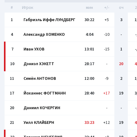
#
Игрок
мин
+/-
оч
2
1
Габриэль Иффе ЛУНДБЕРГ
30:22
+5
3
1
4
Александр ХОМЕНКО
4:04
-10
-
-
7
Иван УХОВ
13:01
-15
1
-
10
Дэниэл ХЭКЕТТ
28:17
-
20
4
11
Семён АНТОНОВ
12:00
-9
2
1
17
Йоханнес ФОГТМАНН
28:40
+17
19
3
20
Даниил КОЧЕРГИН
-
-
-
21
Уилл КЛАЙБЕРН
33:23
+12
19
4