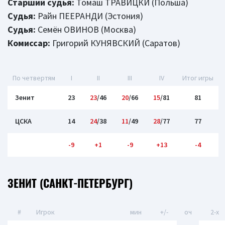
Старший судья:
Томаш ТРАВИЦКИ (Польша)
Судья:
Райн ПЕЕРАНДИ (Эстония)
Судья:
Семён ОВИНОВ (Москва)
Комиссар:
Григорий КУНЯВСКИЙ (Саратов)
По четвертям
I
II
III
IV
Итог игры
Зенит
23
23
/46
20
/66
15
/81
81
ЦСКА
14
24
/38
11
/49
28
/77
77
-9
+1
-9
+13
-4
ЗЕНИТ (САНКТ-ПЕТЕРБУРГ)
#
Игрок
мин
+/-
оч
2-x