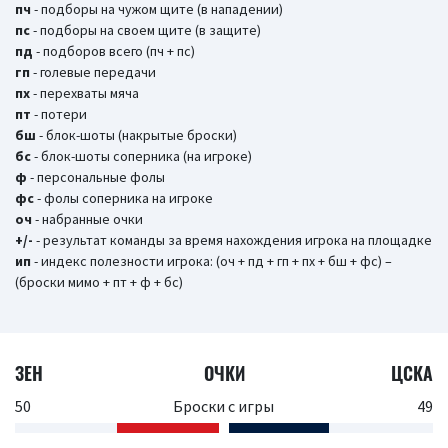
пч
- подборы на чужом щите (в нападении)
пс
- подборы на своем щите (в защите)
пд
- подборов всего (пч + пс)
гп
- голевые передачи
пх
- перехваты мяча
пт
- потери
бш
- блок-шоты (накрытые броски)
бc
- блок-шоты соперника (на игроке)
ф
- персональные фолы
фс
- фолы соперника на игроке
оч
- набранные очки
+/-
- результат команды за время нахождения игрока на площадке
ип
- индекс полезности игрока: (оч + пд + гп + пх + бш + фс) –
(броски мимо + пт + ф + бс)
ЗЕН
ОЧКИ
ЦСКА
50
Броски с игры
49