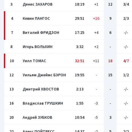
3
Денис ЗАХАРОВ
18:19
+1
12
3/4
4
Кевин ПАНГОС
29:51
+16
9
2/3
7
Виталий ФРИДЗОН
17:25
+4
6
-/-
8
Игорь ВОЛЬХИН
3:32
+2
-
-/-
10
Уилл ТОМАС
32:51
+11
18
4
/
7
12
Уильям Джеймс БЭРОН
19:55
-
15
1/2
13
Дмитрий ХВОСТОВ
2:13
-
-
-/-
16
Владислав ТРУШКИН
1:55
-3
-
-/-
20
Андрей ЗУБКОВ
10:54
-5
3
-/-
22
Алекс ПОЙТРЕСС
14:37
-2
5
2/2