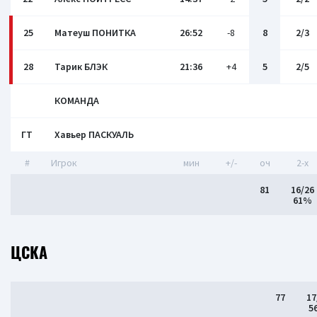
25
Матеуш ПОНИТКА
26:52
-8
8
2/3
28
Тарик БЛЭК
21:36
+4
5
2/5
КОМАНДА
ГТ
Хавьер ПАСКУАЛЬ
#
Игрок
мин
+/-
оч
2-x
81
16/26
61%
ЦСКА
77
17
5