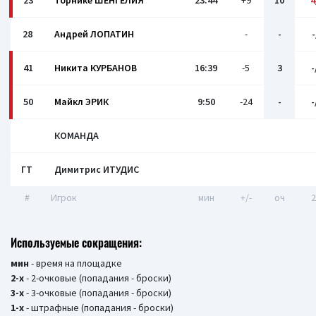
23
Торнике ШЕНГЕЛИЯ
23:44
+9
10
4
28
Андрей ЛОПАТИН
-
-
-
41
Никита КУРБАНОВ
16:39
-5
3
-
50
Майкл ЭРИК
9:50
-24
-
-
КОМАНДА
ГТ
Димитрис ИТУДИС
#
Игрок
мин
+/-
оч
2
Используемые сокращения:
мин
- время на площадке
2-х
- 2-очковые (попадания - броски)
3-х
- 3-очковые (попадания - броски)
1-х
- штрафные (попадания - броски)