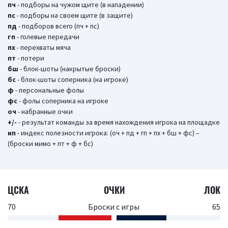
пч
- подборы на чужом щите (в нападении)
пс
- подборы на своем щите (в защите)
пд
- подборов всего (пч + пс)
гп
- голевые передачи
пх
- перехваты мяча
пт
- потери
бш
- блок-шоты (накрытые броски)
бc
- блок-шоты соперника (на игроке)
ф
- персональные фолы
фс
- фолы соперника на игроке
оч
- набранные очки
+/-
- результат команды за время нахождения игрока на площадке
ип
- индекс полезности игрока: (оч + пд + гп + пх + бш + фс) –
(броски мимо + пт + ф + бс)
ЦСКА
ОЧКИ
ЛОК
70
Броски с игры
65