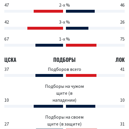
47
2-х %
46
42
3-х %
26
67
1-х %
75
ЦСКА
ПОДБОРЫ
ЛОК
37
Подборов всего
41
Подборы на чужом
щите (в
10
нападении)
10
Подборы на своем
27
щите (в защите)
31