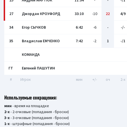
25
Андрей МАРТЮК
11:34
-
-
-/1
27
Джордан КРОУФОРД
33:10
-10
22
4/9
34
Егор СЫЧКОВ
6:42
-6
-
-/-
35
Владислав ЕМЧЕНКО
7:42
-2
1
-/1
КОМАНДА
ГТ
Евгений ПАШУТИН
#
Игрок
мин
+/-
оч
2-x
Используемые сокращения:
мин
- время на площадке
2-х
- 2-очковые (попадания - броски)
3-х
- 3-очковые (попадания - броски)
1-х
- штрафные (попадания - броски)