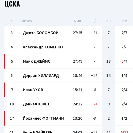
ЦСКА
#
Игрок
мин
+/-
оч
2-x
3
Джоэл БОЛОМБОЙ
27:25
+21
7
2/7
4
Александр ХОМЕНКО
-
-
-/-
5
Майк ДЖЕЙМС
27:49
-
18
5
/7
6
Дэрран ХИЛЛИАРД
18:46
+12
14
1/4
7
Иван УХОВ
15:21
-6
7
2/4
10
Дэниэл ХЭКЕТТ
24:12
+24
8
2/4
17
Йоханнес ФОГТМАНН
13:20
-8
2
1/2
21
Уилл КЛАЙБЕРН
24:07
+11
22
5
/
11