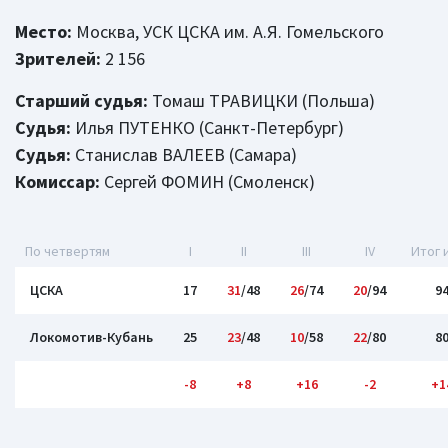
Место:
Москва, УСК ЦСКА им. А.Я. Гомельского
Зрителей:
2 156
Старший судья:
Томаш ТРАВИЦКИ (Польша)
Судья:
Илья ПУТЕНКО (Санкт-Петербург)
Судья:
Станислав ВАЛЕЕВ (Самара)
Комиссар:
Сергей ФОМИН (Смоленск)
По четвертям
I
II
III
IV
Итог 
ЦСКА
17
31
/48
26
/74
20
/94
9
Локомотив-Кубань
25
23
/48
10
/58
22
/80
8
-8
+8
+16
-2
+1