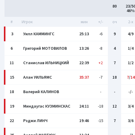
80
23/5
46%
#
Игрок
мин
+/-
оч
2-x
3
Уилл КАММИНГС
25:13
-6
9
4/9
6
Григорий МОТОВИЛОВ
13:26
-8
4
1/4
11
Станислав ИЛЬНИЦКИЙ
22:39
+2
7
1/2
15
Алан УИЛЬЯМС
35:37
-7
18
7
/
14
18
Валерий КАЛИНОВ
-
-
-/-
19
Миндаугас КУЗМИНСКАС
24:11
-18
12
3/4
22
Рэджи ЛИНЧ
19:46
-15
7
3/6