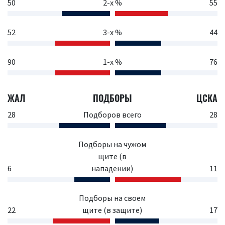
50
2-х %
55
52
3-х %
44
90
1-х %
76
ЖАЛ
ПОДБОРЫ
ЦСКА
28
Подборов всего
28
Подборы на чужом
щите (в
6
нападении)
11
Подборы на своем
22
щите (в защите)
17