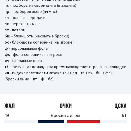
пс
- подборы на своем щите (в защите)
пд
- подборов всего (пч + пс)
гп
- голевые передачи
пх
- перехваты мяча
пт
- потери
бш
- блок-шоты (накрытые броски)
бc
- блок-шоты соперника (на игроке)
ф
- персональные фолы
фс
- фолы соперника на игроке
оч
- набранные очки
+/-
- результат команды за время нахождения игрока на площадке
ип
- индекс полезности игрока: (оч + пд + гп + пх + бш + фс) –
(броски мимо + пт + ф + бс)
ЖАЛ
ОЧКИ
ЦСКА
49
Броски с игры
61