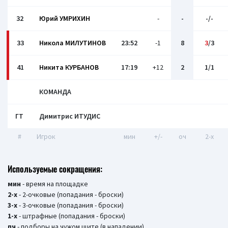
32
Юрий УМРИХИН
-
-
-/-
33
Никола МИЛУТИНОВ
23:52
-1
8
3
/3
41
Никита КУРБАНОВ
17:19
+12
2
1/1
КОМАНДА
ГТ
Димитрис ИТУДИС
#
Игрок
мин
+/-
оч
2-x
Используемые сокращения:
мин
- время на площадке
2-х
- 2-очковые (попадания - броски)
3-х
- 3-очковые (попадания - броски)
1-х
- штрафные (попадания - броски)
пч
- подборы на чужом щите (в нападении)