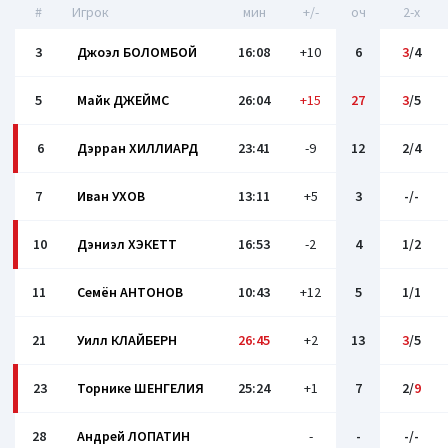
#
Игрок
мин
+/-
оч
2-x
3
Джоэл БОЛОМБОЙ
16:08
+10
6
3
/4
5
Майк ДЖЕЙМС
26:04
+15
27
3
/5
6
Дэрран ХИЛЛИАРД
23:41
-9
12
2/4
7
Иван УХОВ
13:11
+5
3
-/-
10
Дэниэл ХЭКЕТТ
16:53
-2
4
1/2
11
Семён АНТОНОВ
10:43
+12
5
1/1
21
Уилл КЛАЙБЕРН
26:45
+2
13
3
/5
23
Торнике ШЕНГЕЛИЯ
25:24
+1
7
2/
9
28
Андрей ЛОПАТИН
-
-
-/-