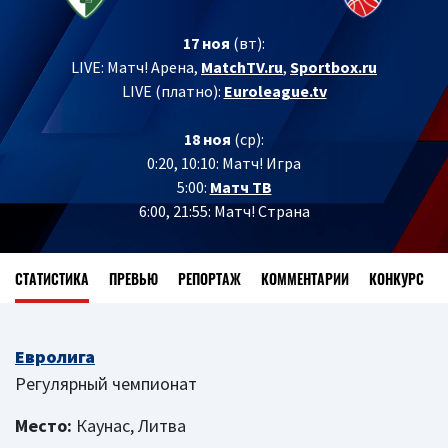
17 ноя
(вт):
LIVE: Матч! Арена,
MatchTV.ru
,
Sportbox.ru
LIVE (платно):
Euroleague.tv
18 ноя
(ср):
0:20, 10:10: Матч! Игра
5:00:
Матч ТВ
6:00, 21:55: Матч! Страна
СТАТИСТИКА
ПРЕВЬЮ
РЕПОРТАЖ
КОММЕНТАРИИ
КОНКУРС
Евролига
Регулярный чемпионат
Место:
Каунас, Литва