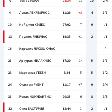
0
Томас УОКАП
28:34
-17
10
2/4
4
Лукас ЛЕКЯВИЧЮС
11:26
+8
4
1/1
10
Найджел ХЭЙЕС
27:02
-7
6
-/1
13
Паулюс ЯНКУНАС
19:35
+1
2
-/1
16
Каролис ЛУКОШЮНАС
-
-
-/-
21
Артурас МИЛАКНИС
17:20
-14
5
1/1
23
Мартинас ГЕБЕН
9:24
-5
5
1/2
24
Огастин РУБИТ
11:17
+7
9
3/4
31
Рокас ЙОКУБАЙТИС
20:35
-6
8
3/5
32
Стив ВАСТУРИЯ
12:44
-1
2
-/1