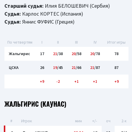
Старший судья:
Илия БЕЛОШЕВИЧ (Сербия)
Судья:
Карлос КОРТЕС (Испания)
Судья:
Яннис ФУФИС (Греция)
По четвертям
I
II
III
IV
Итог игры
Жальгирис
17
21
/38
20
/58
20
/78
78
ЦСКА
26
19
/45
21
/66
21
/87
87
+9
-2
+1
+1
+9
ЖАЛЬГИРИС (КАУНАС)
#
Игрок
мин
+/-
оч
2-x