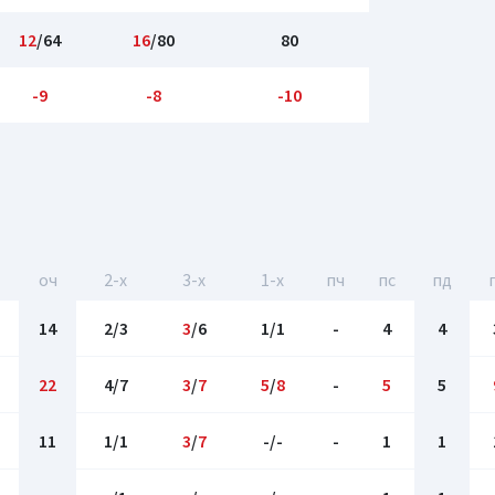
12
/64
16
/80
80
-9
-8
-10
оч
2-x
3-x
1-x
пч
пс
пд
14
2/3
3
/6
1/1
-
4
4
22
4/7
3
/
7
5
/
8
-
5
5
11
1/1
3
/
7
-/-
-
1
1