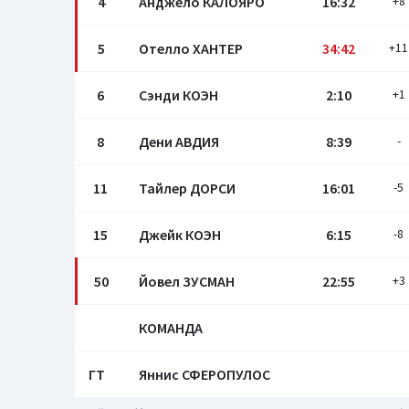
4
Анджело КАЛОЯРО
16:32
+8
5
Отелло ХАНТЕР
34:42
+11
6
Сэнди КОЭН
2:10
+1
8
Дени АВДИЯ
8:39
-
11
Тайлер ДОРСИ
16:01
-5
15
Джейк КОЭН
6:15
-8
50
Йовел ЗУСМАН
22:55
+3
КОМАНДА
ГТ
Яннис СФЕРОПУЛОС