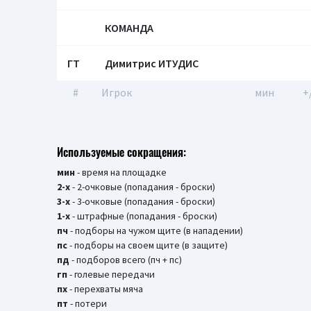
КОМАНДА
ГТ
Димитрис ИТУДИС
#
Игрок
мин
+
Используемые сокращения:
мин
- время на площадке
2-х
- 2-очковые (попадания - броски)
3-х
- 3-очковые (попадания - броски)
1-х
- штрафные (попадания - броски)
пч
- подборы на чужом щите (в нападении)
пс
- подборы на своем щите (в защите)
пд
- подборов всего (пч + пс)
гп
- голевые передачи
пх
- перехваты мяча
пт
- потери