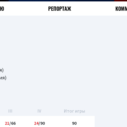
ЬЮ
РЕПОРТАЖ
КОММ
я)
ия)
III
IV
Итог игры
21
/66
24
/90
90