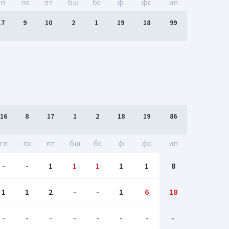
гп
пх
пт
бш
бc
ф
фс
ип
17
9
10
2
1
19
18
99
16
8
17
1
2
18
19
86
гп
пх
пт
бш
бc
ф
фс
ип
-
-
1
1
1
1
1
8
1
1
2
-
-
1
6
18
-
-
-
-
-
-
-
-