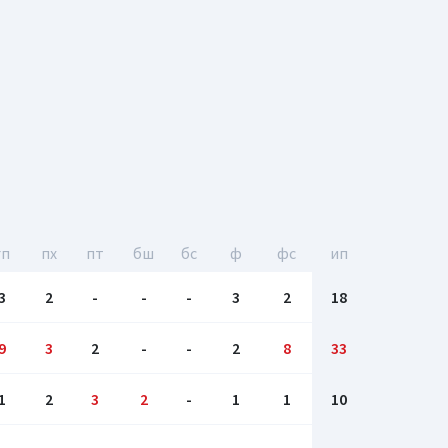
гп
пх
пт
бш
бc
ф
фс
ип
3
2
-
-
-
3
2
18
9
3
2
-
-
2
8
33
1
2
3
2
-
1
1
10