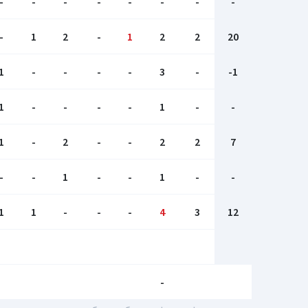
-
-
-
-
-
-
-
-
-
1
2
-
1
2
2
20
1
-
-
-
-
3
-
-1
1
-
-
-
-
1
-
-
1
-
2
-
-
2
2
7
-
-
1
-
-
1
-
-
1
1
-
-
-
4
3
12
-