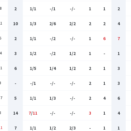
8
2
1/1
-/1
-/-
1
1
2
21
10
1/3
2/6
2/2
2
2
4
6
2
1/1
-/2
-/-
1
6
7
4
3
1/2
-/2
1/2
1
-
1
11
6
1/5
1/4
1/2
2
1
3
3
-
-/1
-/-
-/-
2
1
3
17
5
1/1
1/3
-/-
2
4
6
8
14
7
/
11
-/-
-/-
3
1
4
11
7
1/1
1/2
2/3
-
1
1