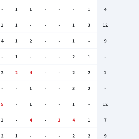
-
1
1
-
-
-
1
4
1
1
-
-
-
1
3
12
4
1
2
-
-
1
-
9
-
1
-
-
-
2
1
-
2
2
4
-
-
2
2
1
-
-
1
-
-
3
2
-
5
-
1
-
-
1
-
12
1
-
4
-
1
4
1
7
2
1
-
-
-
2
2
9