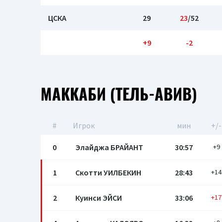
ЦСКА
29
23
/52
+9
-2
МАККАБИ (ТЕЛЬ-АВИВ)
#
Игрок
мин
+/-
0
Элайджа БРАЙАНТ
30:57
+9
1
Скотти УИЛБЕКИН
28:43
+14
2
Куинси ЭЙСИ
33:06
+17