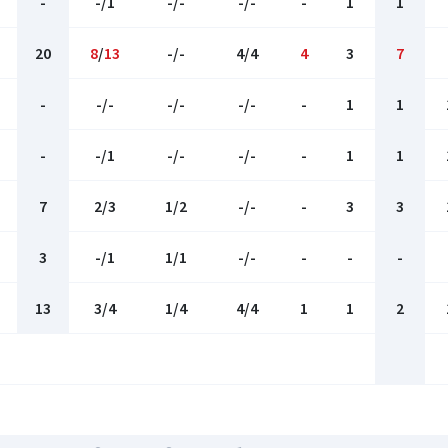
-
-/1
-/-
-/-
-
1
1
20
8
/
13
-/-
4/4
4
3
7
-
-/-
-/-
-/-
-
1
1
-
-/1
-/-
-/-
-
1
1
7
2/3
1/2
-/-
-
3
3
3
-/1
1/1
-/-
-
-
-
13
3/4
1/4
4/4
1
1
2