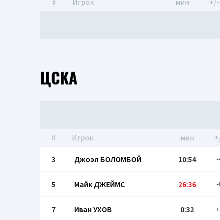
#
Игрок
мин
+/-
ЦСКА
#
Игрок
мин
+
3
Джоэл БОЛОМБОЙ
10:54
-
5
Майк ДЖЕЙМС
26:36
-
7
Иван УХОВ
0:32
+