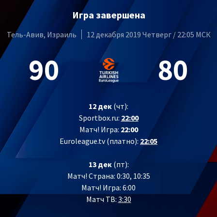
Игра завершена
Тель-Авив, Израиль
12 декабря 2019 Четверг / 22:05 МСК
90
80
12 дек
(чт):
Sportbox.ru:
22:00
Матч! Игра:
22:00
Euroleague.tv (платно):
22:05
13 дек
(пт):
Матч! Страна: 0:30, 10:35
Матч! Игра: 6:00
Матч ТВ:
3:30