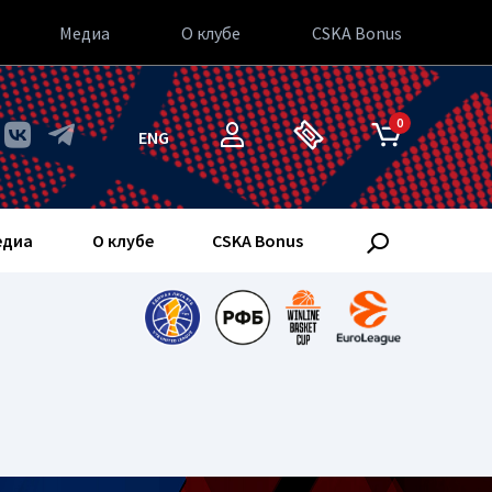
Медиа
О клубе
CSKA Bonus
0
ENG
едиа
О клубе
CSKA Bonus