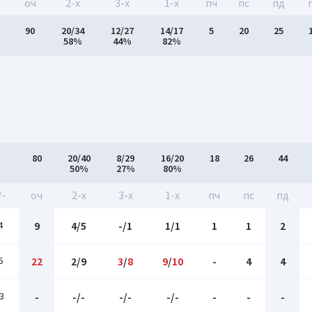
оч
2-x
3-x
1-x
пч
пс
пд
90
20/34
12/27
14/17
5
20
25
58%
44%
82%
80
20/40
8/29
16/20
18
26
44
50%
27%
80%
/-
оч
2-x
3-x
1-x
пч
пс
пд
4
9
4/5
-/1
1/1
1
1
2
6
22
2/9
3
/
8
9
/
10
-
4
4
3
-
-/-
-/-
-/-
-
-
-