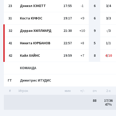
23
Дэниэл ХЭКЕТТ
17:55
-1
6
3/4
31
Коста КУФОС
19:17
+9
6
3/3
32
Дэрран ХИЛЛИАРД
21:30
+10
9
-/3
41
Никита КУРБАНОВ
22:57
+8
5
1/1
42
Кайл ХАЙНС
19:59
+7
8
4
/
10
КОМАНДА
ГТ
Димитрис ИТУДИС
#
Игрок
мин
+/-
оч
2-x
88
17/36
47%