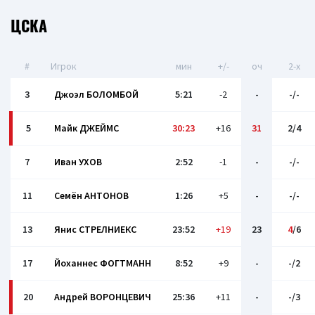
ЦСКА
#
Игрок
мин
+/-
оч
2-x
3
Джоэл БОЛОМБОЙ
5:21
-2
-
-/-
5
Майк ДЖЕЙМС
30:23
+16
31
2/4
7
Иван УХОВ
2:52
-1
-
-/-
11
Семён АНТОНОВ
1:26
+5
-
-/-
13
Янис СТРЕЛНИЕКС
23:52
+19
23
4
/6
17
Йоханнес ФОГТМАНН
8:52
+9
-
-/2
20
Андрей ВОРОНЦЕВИЧ
25:36
+11
-
-/3