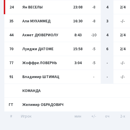
24
Ян ВЕСЕЛЫ
23:08
-8
4
2/4
35
Али МУХАММЕД
16:30
-8
3
-/-
44
Ахмет ДЮВЕРИОЛУ
8:43
-10
4
2/4
70
Луиджи ДАТОМЕ
15:58
-5
6
2/4
77
Жоффре ЛОВЕРНЬ
3:04
-5
-
-/-
91
Владимир ШТИМАЦ
-
-
-/-
КОМАНДА
ГТ
Желимир ОБРАДОВИЧ
#
Игрок
мин
+/-
оч
2-x