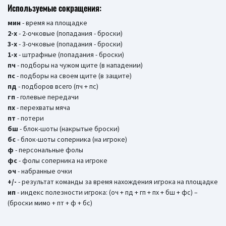
Используемые сокращения:
мин
- время на площадке
2-х
- 2-очковые (попадания - броски)
3-х
- 3-очковые (попадания - броски)
1-х
- штрафные (попадания - броски)
пч
- подборы на чужом щите (в нападении)
пс
- подборы на своем щите (в защите)
пд
- подборов всего (пч + пс)
гп
- голевые передачи
пх
- перехваты мяча
пт
- потери
бш
- блок-шоты (накрытые броски)
бc
- блок-шоты соперника (на игроке)
ф
- персональные фолы
фс
- фолы соперника на игроке
оч
- набранные очки
+/-
- результат команды за время нахождения игрока на площадке
ип
- индекс полезности игрока: (оч + пд + гп + пх + бш + фс) –
(броски мимо + пт + ф + бс)