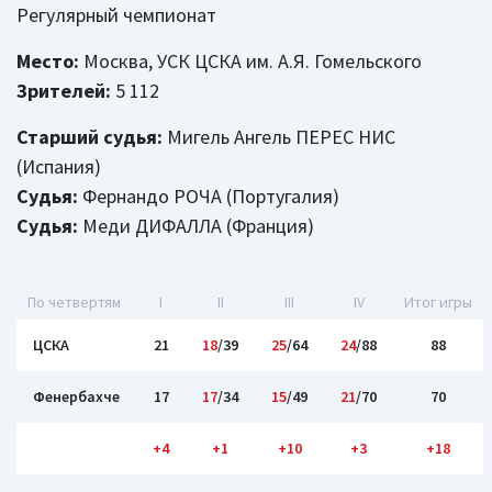
Регулярный чемпионат
Место:
Москва, УСК ЦСКА им. А.Я. Гомельского
Зрителей:
5 112
Старший судья:
Мигель Ангель ПЕРЕС НИС
(Испания)
Судья:
Фернандо РОЧА (Португалия)
Судья:
Меди ДИФАЛЛА (Франция)
По четвертям
I
II
III
IV
Итог игры
ЦСКА
21
18
/39
25
/64
24
/88
88
Фенербахче
17
17
/34
15
/49
21
/70
70
+4
+1
+10
+3
+18