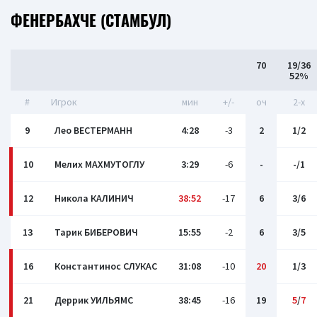
ФЕНЕРБАХЧЕ (СТАМБУЛ)
70
19/36
52%
#
Игрок
мин
+/-
оч
2-x
9
Лео ВЕСТЕРМАНН
4:28
-3
2
1/2
10
Мелих МАХМУТОГЛУ
3:29
-6
-
-/1
12
Никола КАЛИНИЧ
38:52
-17
6
3/6
13
Тарик БИБЕРОВИЧ
15:55
-2
6
3/5
16
Константинос СЛУКАС
31:08
-10
20
1/3
21
Деррик УИЛЬЯМС
38:45
-16
19
5
/
7