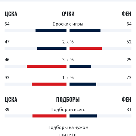
ЦСКА
ОЧКИ
ФЕН
64
Броски с игры
64
47
2-х %
52
46
3-х %
25
93
1-х %
73
ЦСКА
ПОДБОРЫ
ФЕН
39
Подборов всего
31
Подборы на чужом
щите (в