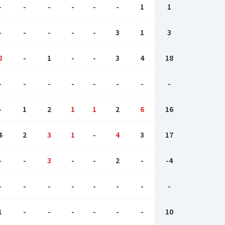
-
-
-
-
-
-
1
1
-
-
-
-
-
3
1
3
8
-
1
-
-
3
4
18
-
-
-
-
-
-
-
-
-
1
2
1
1
2
6
16
4
2
3
1
-
4
3
17
-
-
3
-
-
2
-
-4
-
-
-
-
-
-
-
-
1
-
-
-
-
-
-
10