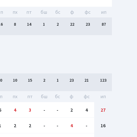
гп
пх
пт
бш
бc
ф
фс
ип
16
8
14
1
2
22
23
87
0
10
15
2
1
23
21
123
п
пх
пт
бш
бc
ф
фс
ип
6
4
3
-
-
2
4
27
1
2
2
-
-
4
-
16