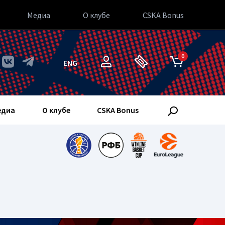
Медиа
О клубе
CSKA Bonus
0
ENG
едиа
О клубе
CSKA Bonus