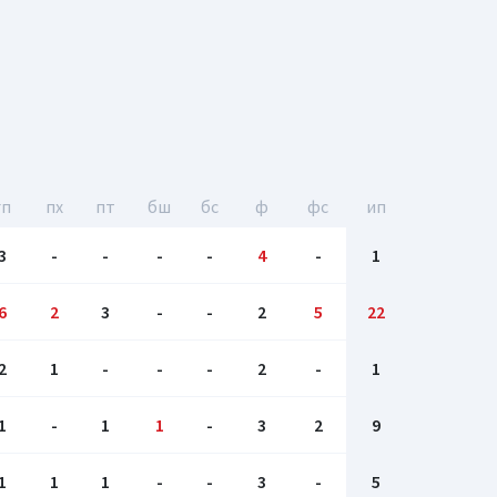
гп
пх
пт
бш
бc
ф
фс
ип
3
-
-
-
-
4
-
1
6
2
3
-
-
2
5
22
2
1
-
-
-
2
-
1
1
-
1
1
-
3
2
9
1
1
1
-
-
3
-
5