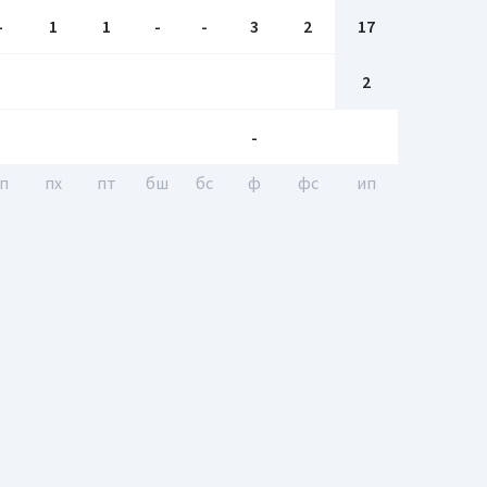
-
1
1
-
-
3
2
17
2
-
п
пх
пт
бш
бc
ф
фс
ип