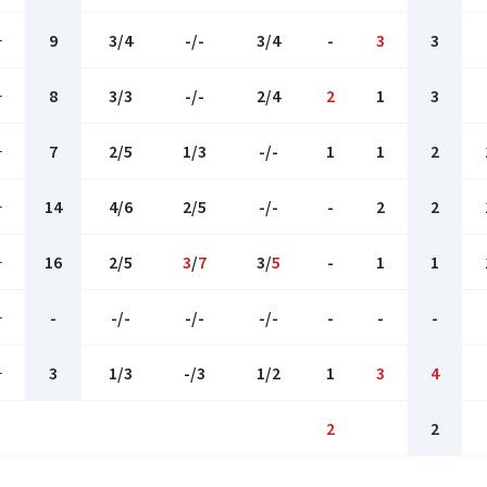
-
9
3/4
-/-
3/4
-
3
3
-
8
3/3
-/-
2/4
2
1
3
-
7
2/5
1/3
-/-
1
1
2
-
14
4/6
2/5
-/-
-
2
2
-
16
2/5
3
/
7
3/
5
-
1
1
-
-
-/-
-/-
-/-
-
-
-
-
3
1/3
-/3
1/2
1
3
4
2
2