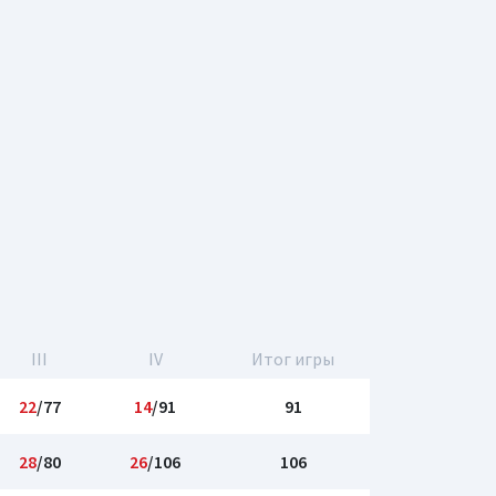
III
IV
Итог игры
22
/77
14
/91
91
28
/80
26
/106
106