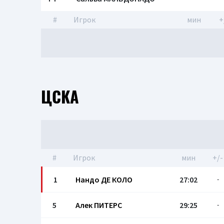
#
Игрок
мин
+
ЦСКА
#
Игрок
мин
+/-
1
Нандо ДЕ КОЛО
27:02
-
5
Алек ПИТЕРС
29:25
-