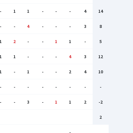
-
1
1
-
-
-
4
14
-
-
4
-
-
-
3
8
1
2
-
-
1
1
-
5
1
1
-
-
-
4
3
12
1
-
1
-
-
2
4
10
-
-
-
-
-
-
-
-
-
-
3
-
1
1
2
-2
2
-