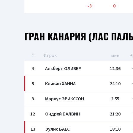
-3
0
ГРАН КАНАРИЯ (ЛАС ПАЛ
#
Игрок
мин
+
4
Альберт ОЛИВЕР
12:36
5
Кливин ХАННА
24:10
8
Маркус ЭРИКССОН
2:55
12
Ондрей БАЛВИН
21:20
13
Эулис БАЕС
18:10