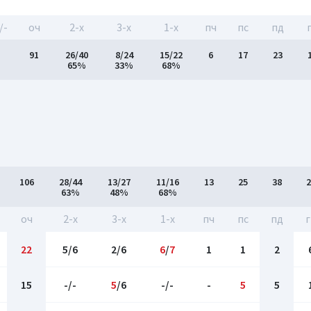
/-
оч
2-x
3-x
1-x
пч
пс
пд
91
26/40
8/24
15/22
6
17
23
65%
33%
68%
106
28/44
13/27
11/16
13
25
38
2
63%
48%
68%
оч
2-x
3-x
1-x
пч
пс
пд
г
22
5/6
2/6
6
/
7
1
1
2
15
-/-
5
/6
-/-
-
5
5