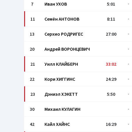
7
Иван УХОВ
5:01
-
11
Семён АНТОНОВ
8:11
-
13
Серхио РОДРИГЕС
27:00
-
20
Андрей ВОРОНЦЕВИЧ
-
21
Уилл КЛАЙБЕРН
33:02
-
22
Кори ХИГГИНС
24:29
-
23
Дэниэл ХЭКЕТТ
5:50
-
30
Михаил КУЛАГИН
-
42
Кайл ХАЙНС
16:29
-