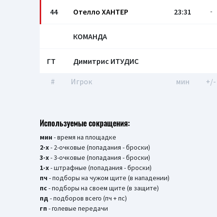
44
Отелло ХАНТЕР
23:31
-
КОМАНДА
ГТ
Димитрис ИТУДИС
#
Игрок
мин
+/-
Используемые сокращения:
мин
- время на площадке
2-х
- 2-очковые (попадания - броски)
3-х
- 3-очковые (попадания - броски)
1-х
- штрафные (попадания - броски)
пч
- подборы на чужом щите (в нападении)
пс
- подборы на своем щите (в защите)
пд
- подборов всего (пч + пс)
гп
- голевые передачи