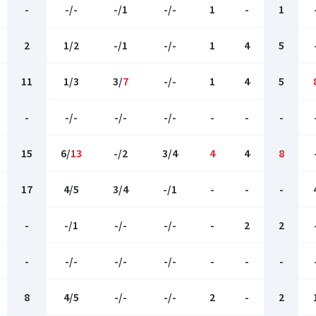
-
-/-
-/1
-/-
1
-
1
2
1/2
-/1
-/-
1
4
5
11
1/3
3/
7
-/-
1
4
5
-
-/-
-/-
-/-
-
-
-
15
6/
13
-/2
3/4
4
4
8
17
4/5
3/4
-/1
-
-
-
-
-/1
-/-
-/-
-
2
2
-
-/-
-/-
-/-
-
-
-
8
4/5
-/-
-/-
2
-
2