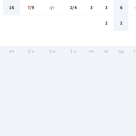
16
7
/9
-/-
2/4
3
3
6
2
2
оч
2-x
3-x
1-x
пч
пс
пд
г