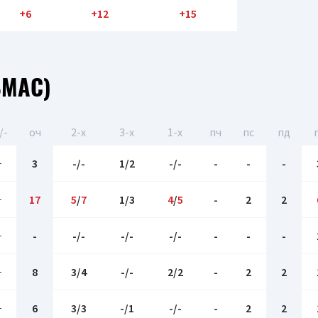
+6
+12
+15
ЬМАС)
/-
оч
2-x
3-x
1-x
пч
пс
пд
-
3
-/-
1/2
-/-
-
-
-
-
17
5
/
7
1/3
4
/
5
-
2
2
-
-
-/-
-/-
-/-
-
-
-
-
8
3/4
-/-
2/2
-
2
2
-
6
3/3
-/1
-/-
-
2
2