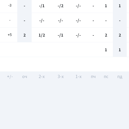
-3
-
-/1
-/2
-/-
-
1
1
-
-
-/-
-/-
-/-
-
-
-
+5
2
1/2
-/1
-/-
-
2
2
1
1
+/-
оч
2-x
3-x
1-x
пч
пс
пд