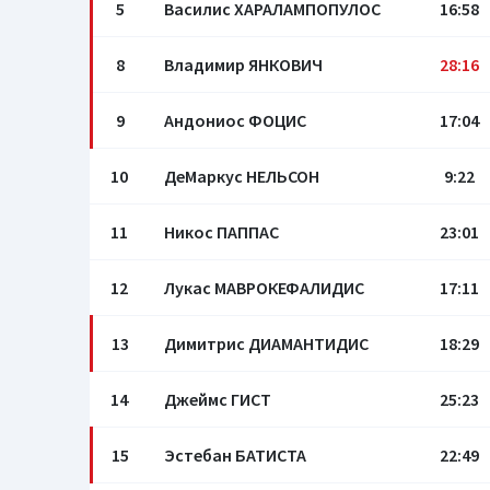
5
Василис ХАРАЛАМПОПУЛОС
16:58
8
Владимир ЯНКОВИЧ
28:16
9
Андониос ФОЦИС
17:04
10
ДеМаркус НЕЛЬСОН
9:22
11
Никос ПАППАС
23:01
12
Лукас МАВРОКЕФАЛИДИС
17:11
13
Димитрис ДИАМАНТИДИС
18:29
14
Джеймс ГИСТ
25:23
15
Эстебан БАТИСТА
22:49