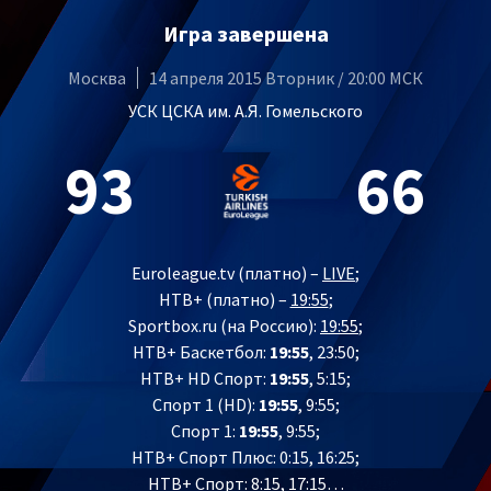
Игра завершена
Москва
14 апреля 2015 Вторник / 20:00 МСК
УСК ЦСКА им. А.Я. Гомельского
93
66
Euroleague.tv (платно) –
LIVE
;
НТВ+ (платно) –
19:55
;
Sportbox.ru (на Россию):
19:55
;
НТВ+ Баскетбол:
19:55
, 23:50;
НТВ+ HD Спорт:
19:55
, 5:15;
Спорт 1 (HD):
19:55
, 9:55;
Спорт 1:
19:55
, 9:55;
НТВ+ Спорт Плюс: 0:15, 16:25;
НТВ+ Спорт: 8:15, 17:15…