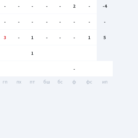
-
-
-
-
-
2
-
-4
-
-
-
-
-
-
-
-
3
-
1
-
-
-
1
5
1
-
гп
пх
пт
бш
бc
ф
фс
ип