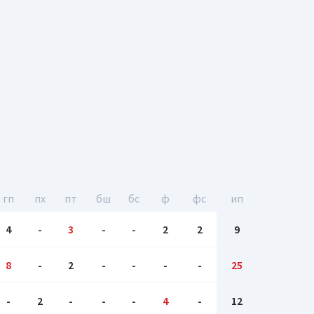
гп
пх
пт
бш
бc
ф
фс
ип
4
-
3
-
-
2
2
9
8
-
2
-
-
-
-
25
-
2
-
-
-
4
-
12