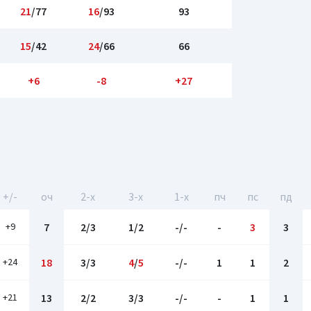
21
/77
16
/93
93
15
/42
24
/66
66
+6
-8
+27
+/-
оч
2-x
3-x
1-x
пч
пс
пд
+9
7
2/3
1/2
-/-
-
3
3
+24
18
3/3
4
/
5
-/-
1
1
2
+21
13
2/2
3/3
-/-
-
1
1