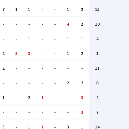
7
1
1
-
-
1
2
15
-
-
-
-
-
4
2
10
-
-
1
-
-
1
1
4
2
3
3
-
-
1
2
1
2
-
-
-
-
-
-
11
-
-
-
-
-
2
2
8
1
-
2
1
-
-
3
4
-
-
-
-
-
-
3
7
3
-
1
1
-
3
1
14