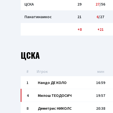
ЦСКА
29
27
/56
Панатинаикос
21
6
/27
+8
+21
ЦСКА
#
Игрок
мин
1
Нандо ДЕ КОЛО
16:59
4
Милош ТЕОДОСИЧ
19:57
8
Деметрис НИКОЛС
20:38