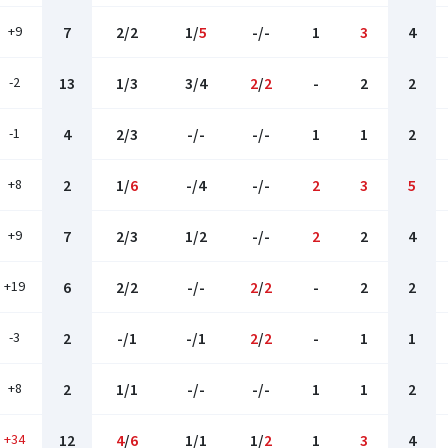
+9
7
2/2
1/
5
-/-
1
3
4
-2
13
1/3
3/4
2
/
2
-
2
2
-1
4
2/3
-/-
-/-
1
1
2
+8
2
1/
6
-/4
-/-
2
3
5
+9
7
2/3
1/2
-/-
2
2
4
+19
6
2/2
-/-
2
/
2
-
2
2
-3
2
-/1
-/1
2
/
2
-
1
1
+8
2
1/1
-/-
-/-
1
1
2
+34
12
4
/
6
1/1
1/
2
1
3
4