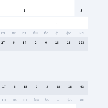
1
3
-
гп
пх
пт
бш
бc
ф
фс
ип
27
6
14
2
0
18
18
123
17
8
15
0
2
18
18
63
гп
пх
пт
бш
бc
ф
фс
ип