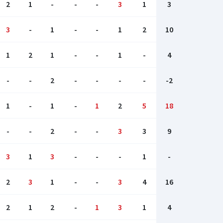
2
1
-
-
-
3
1
3
3
-
1
-
-
1
2
10
1
2
1
-
-
1
-
4
-
-
2
-
-
-
-
-2
1
-
1
-
1
2
5
18
-
-
2
-
-
3
3
9
3
1
3
-
-
-
1
-
2
3
1
-
-
3
4
16
2
1
2
-
1
3
1
4