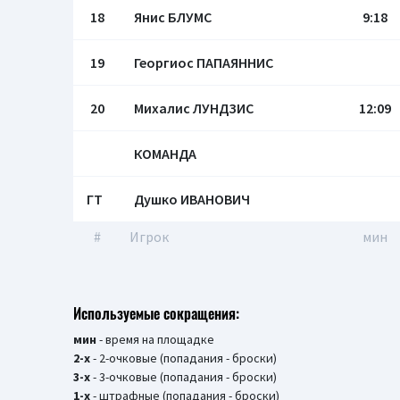
18
Янис БЛУМС
9:18
19
Георгиос ПАПАЯННИС
20
Михалис ЛУНДЗИС
12:09
КОМАНДА
ГТ
Душко ИВАНОВИЧ
#
Игрок
мин
Используемые сокращения:
мин
- время на площадке
2-х
- 2-очковые (попадания - броски)
3-х
- 3-очковые (попадания - броски)
1-х
- штрафные (попадания - броски)