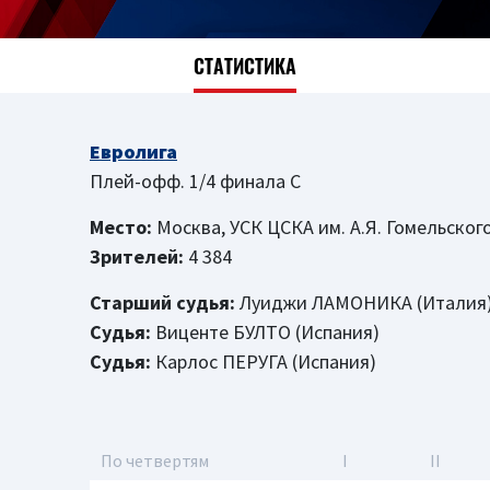
СТАТИСТИКА
Евролига
Плей-офф. 1/4 финала C
Место:
Москва, УСК ЦСКА им. А.Я. Гомельског
Зрителей:
4 384
Старший судья:
Луиджи ЛАМОНИКА (Италия
Судья:
Виценте БУЛТО (Испания)
Судья:
Карлос ПЕРУГА (Испания)
По четвертям
I
II