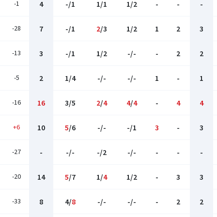
-1
4
-/1
1/1
1/2
-
-
-
-28
7
-/1
2
/3
1/2
1
2
3
-13
3
-/1
1/2
-/-
-
2
2
-5
2
1/4
-/-
-/-
1
-
1
-16
16
3/5
2
/
4
4
/
4
-
4
4
+6
10
5
/6
-/-
-/1
3
-
3
-27
-
-/-
-/2
-/-
-
-
-
-20
14
5
/7
1/
4
1/2
-
3
3
-33
8
4/
8
-/-
-/-
-
2
2