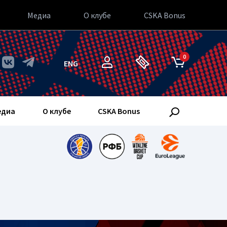
Медиа
О клубе
CSKA Bonus
0
ENG
едиа
О клубе
CSKA Bonus