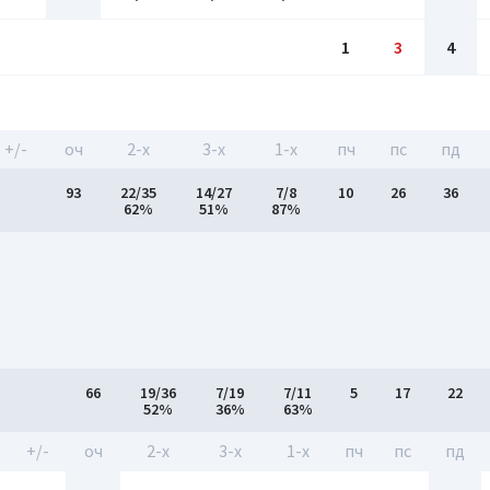
1
3
4
+/-
оч
2-x
3-x
1-x
пч
пс
пд
93
22/35
14/27
7/8
10
26
36
62%
51%
87%
66
19/36
7/19
7/11
5
17
22
52%
36%
63%
+/-
оч
2-x
3-x
1-x
пч
пс
пд