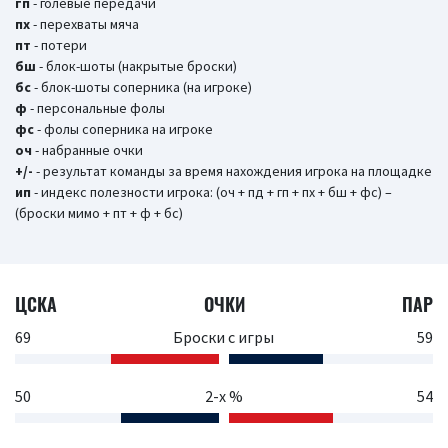
гп
- голевые передачи
пх
- перехваты мяча
пт
- потери
бш
- блок-шоты (накрытые броски)
бc
- блок-шоты соперника (на игроке)
ф
- персональные фолы
фс
- фолы соперника на игроке
оч
- набранные очки
+/-
- результат команды за время нахождения игрока на площадке
ип
- индекс полезности игрока: (оч + пд + гп + пх + бш + фс) –
(броски мимо + пт + ф + бс)
ЦСКА
ОЧКИ
ПАР
69
Броски с игры
59
50
2-х %
54