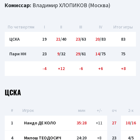
Комиссар:
Владимир ХЛОПИКОВ (Москва)
По четвертям
I
II
III
IV
Итог игры
ЦСКА
19
21
/40
23
/63
20
/83
83
Пари НН
23
9
/32
29
/61
14
/75
75
-4
+12
-6
+6
+8
ЦСКА
#
Игрок
мин
+/-
оч
2-x
1
Нандо ДЕ КОЛО
35:28
+11
27
10
/
16
4
Милош ТЕОДОСИЧ
24:20
+8
23
4/5