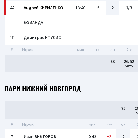
47
Андрей КИРИЛЕНКО
13:40
-6
2
1/3
КОМАНДА
ГТ
Димитрис ИТУДИС
#
Игрок
мин
+/-
оч
2-x
83
26/52
50%
ПАРИ НИЖНИЙ НОВГОРОД
75
2
#
Игрок
мин
+/-
оч
7
Иван ВИКТОРОВ
0:42
+2
2