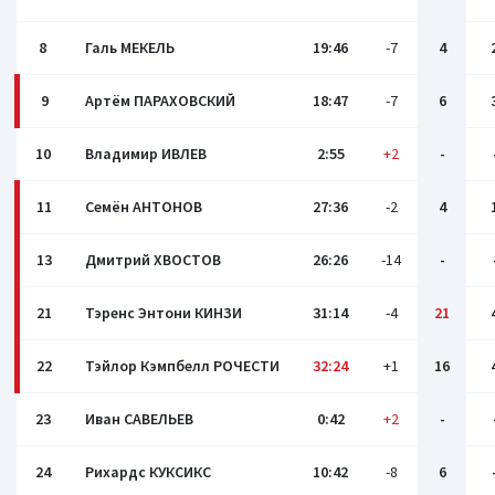
8
Галь МЕКЕЛЬ
19:46
-7
4
9
Артём ПАРАХОВСКИЙ
18:47
-7
6
10
Владимир ИВЛЕВ
2:55
+2
-
11
Семён АНТОНОВ
27:36
-2
4
13
Дмитрий ХВОСТОВ
26:26
-14
-
21
Тэренс Энтони КИНЗИ
31:14
-4
21
22
Тэйлор Кэмпбелл РОЧЕСТИ
32:24
+1
16
23
Иван САВЕЛЬЕВ
0:42
+2
-
24
Рихардс КУКСИКС
10:42
-8
6