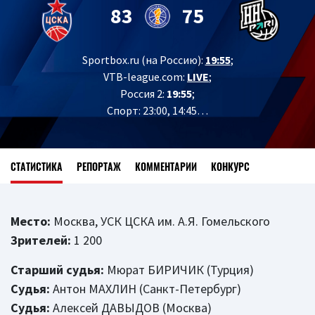
83
75
Sportbox.ru (на Россию):
19:55
;
VTB-league.com:
LIVE
;
Россия 2:
19:55
;
Спорт: 23:00, 14:45…
СТАТИСТИКА
РЕПОРТАЖ
КОММЕНТАРИИ
КОНКУРС
Место:
Москва, УСК ЦСКА им. А.Я. Гомельского
Зрителей:
1 200
Старший судья:
Мюрат БИРИЧИК (Турция)
Судья:
Антон МАХЛИН (Санкт-Петербург)
Судья:
Алексей ДАВЫДОВ (Москва)