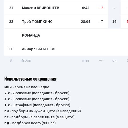
31
Максим КРИВОШЕЕВ
0:42
+2
-
33
Трей ТОМПКИНС
28:04
-7
16
КОМАНДА
ГТ
Айнарс БАГАТСКИС
#
Игрок
мин
+/-
оч
Используемые сокращения:
мин
- время на площадке
2-х
- 2-очковые (попадания - броски)
3-х
- 3-очковые (попадания - броски)
1-х
- штрафные (попадания - броски)
пч
- подборы на чужом щите (в нападении)
пс
- подборы на своем щите (в защите)
пд
- подборов всего (пч + пс)