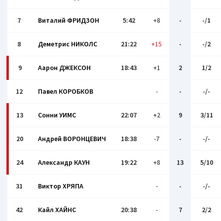
7
Виталий ФРИДЗОН
5:42
+8
-
-/1
8
Деметрис НИКОЛС
21:22
+15
-
-/2
9
Аарон ДЖЕКСОН
18:43
+1
2
1/2
12
Павел КОРОБКОВ
-
-
-/-
13
Сонни УИМС
22:07
+2
9
3/11
20
Андрей ВОРОНЦЕВИЧ
18:38
-7
-
-/-
24
Александр КАУН
19:22
+8
13
5/10
31
Виктор ХРЯПА
-
-
-/-
42
Кайл ХАЙНС
20:38
-
7
2/2