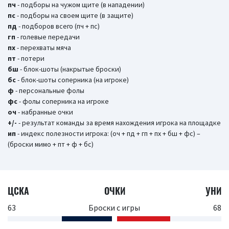
пч
- подборы на чужом щите (в нападении)
пс
- подборы на своем щите (в защите)
пд
- подборов всего (пч + пс)
гп
- голевые передачи
пх
- перехваты мяча
пт
- потери
бш
- блок-шоты (накрытые броски)
бc
- блок-шоты соперника (на игроке)
ф
- персональные фолы
фс
- фолы соперника на игроке
оч
- набранные очки
+/-
- результат команды за время нахождения игрока на площадке
ип
- индекс полезности игрока: (оч + пд + гп + пх + бш + фс) –
(броски мимо + пт + ф + бс)
ЦСКА
ОЧКИ
УНИ
63
Броски с игры
68