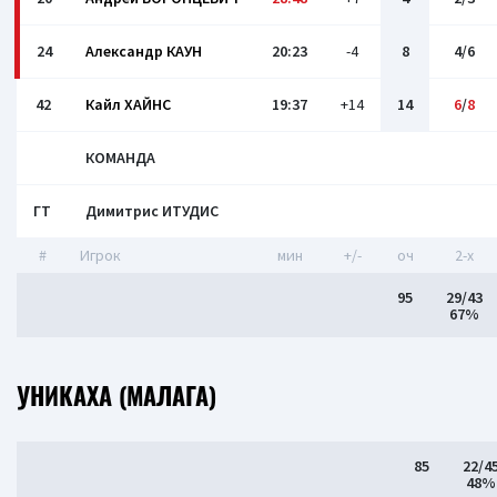
24
Александр КАУН
20:23
-4
8
4/6
42
Кайл ХАЙНС
19:37
+14
14
6
/
8
КОМАНДА
ГТ
Димитрис ИТУДИС
#
Игрок
мин
+/-
оч
2-x
95
29/43
67%
УНИКАХА (МАЛАГА)
85
22/4
48%