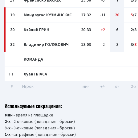
17
Франсиско ВАСКЕС
19:50
-5
7
2/3
19
Миндаугас КУЗМИНСКАС
27:32
-11
20
5
/7
30
Кэйлиб ГРИН
20:33
+2
6
2/3
32
Владимир ГОЛУБОВИЧ
18:03
-2
8
3/
8
КОМАНДА
ГТ
Хуан ПЛАCА
#
Игрок
мин
+/-
оч
2-x
Используемые сокращения:
мин
- время на площадке
2-х
- 2-очковые (попадания - броски)
3-х
- 3-очковые (попадания - броски)
1-х
- штрафные (попадания - броски)