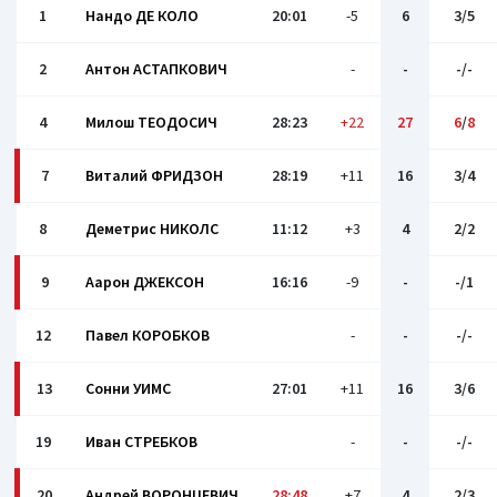
1
Нандо ДЕ КОЛО
20:01
-5
6
3/5
2
Антон АСТАПКОВИЧ
-
-
-/-
4
Милош ТЕОДОСИЧ
28:23
+22
27
6
/
8
7
Виталий ФРИДЗОН
28:19
+11
16
3/4
8
Деметрис НИКОЛС
11:12
+3
4
2/2
9
Аарон ДЖЕКСОН
16:16
-9
-
-/1
12
Павел КОРОБКОВ
-
-
-/-
13
Сонни УИМС
27:01
+11
16
3/6
19
Иван СТРЕБКОВ
-
-
-/-
20
Андрей ВОРОНЦЕВИЧ
28:48
+7
4
2/3