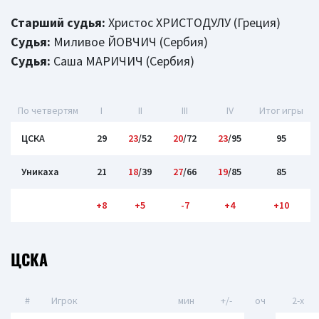
Старший судья:
Христос ХРИСТОДУЛУ (Греция)
Судья:
Миливое ЙОВЧИЧ (Сербия)
Судья:
Саша МАРИЧИЧ (Сербия)
По четвертям
I
II
III
IV
Итог игры
ЦСКА
29
23
/52
20
/72
23
/95
95
Уникаха
21
18
/39
27
/66
19
/85
85
+8
+5
-7
+4
+10
ЦСКА
#
Игрок
мин
+/-
оч
2-x