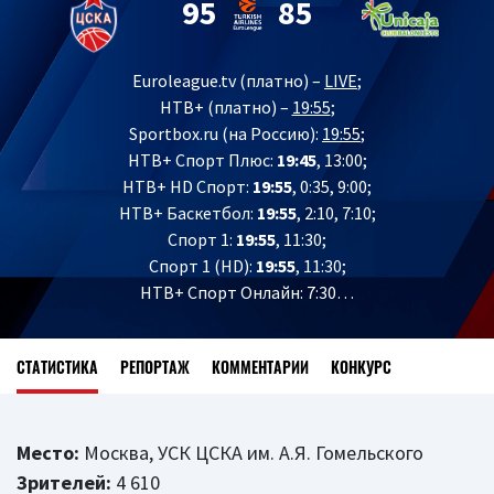
95
85
Euroleague.tv (платно) –
LIVE
;
НТВ+ (платно) –
19:55
;
Sportbox.ru (на Россию):
19:55
;
НТВ+ Спорт Плюс:
19:45
, 13:00;
НТВ+ HD Спорт:
19:55
, 0:35, 9:00;
НТВ+ Баскетбол:
19:55
, 2:10, 7:10;
Спорт 1:
19:55
, 11:30;
Спорт 1 (HD):
19:55
, 11:30;
НТВ+ Спорт Онлайн: 7:30…
СТАТИСТИКА
РЕПОРТАЖ
КОММЕНТАРИИ
КОНКУРС
Место:
Москва, УСК ЦСКА им. А.Я. Гомельского
Зрителей:
4 610