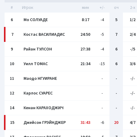
#
Игрок
мин
+/-
оч
2-x
6
Мо СОЛУАДЕ
8:17
-4
5
1/2
7
Костас ВАСИЛИАДИС
24:50
-5
7
2/4
9
Райан ТУЛСОН
27:38
-4
6
-/5
10
Уилл ТОМАС
21:34
-15
6
3/6
11
Маодо НГУИРАНЕ
-
-
-/-
12
Карлос СУАРЕС
-
-
-/-
14
Кенан КАРАХОДЖИЧ
-
-
-/-
15
Джейсон ГРЭЙНДЖЕР
31:43
-6
20
4/7