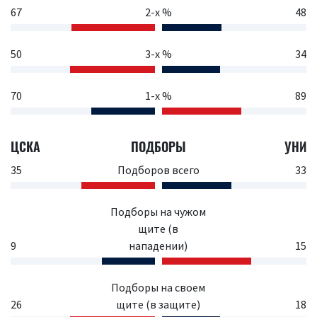
67
2-х %
48
50
3-х %
34
70
1-х %
89
ЦСКА
ПОДБОРЫ
УНИ
35
Подборов всего
33
Подборы на чужом
щите (в
9
нападении)
15
Подборы на своем
26
щите (в защите)
18