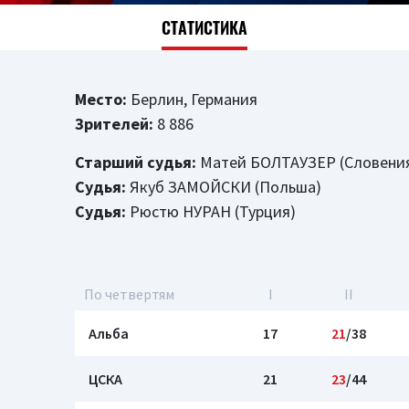
СТАТИСТИКА
Место:
Берлин, Германия
Зрителей:
8 886
Старший судья:
Матей БОЛТАУЗЕР (Словени
Судья:
Якуб ЗАМОЙСКИ (Польша)
Судья:
Рюстю НУРАН (Турция)
По четвертям
I
II
Альба
17
21
/38
ЦСКА
21
23
/44