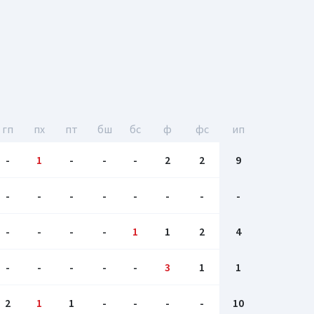
гп
пх
пт
бш
бc
ф
фс
ип
-
1
-
-
-
2
2
9
-
-
-
-
-
-
-
-
-
-
-
-
1
1
2
4
-
-
-
-
-
3
1
1
2
1
1
-
-
-
-
10