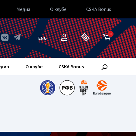
Медиа
О клубе
CSKA Bonus
0
ENG
едиа
О клубе
CSKA Bonus