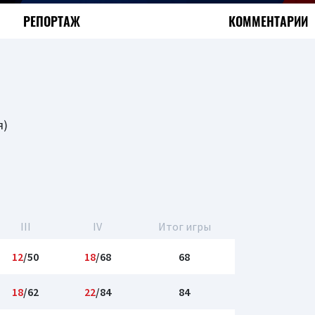
РЕПОРТАЖ
КОММЕНТАРИИ
я)
III
IV
Итог игры
12
/50
18
/68
68
18
/62
22
/84
84