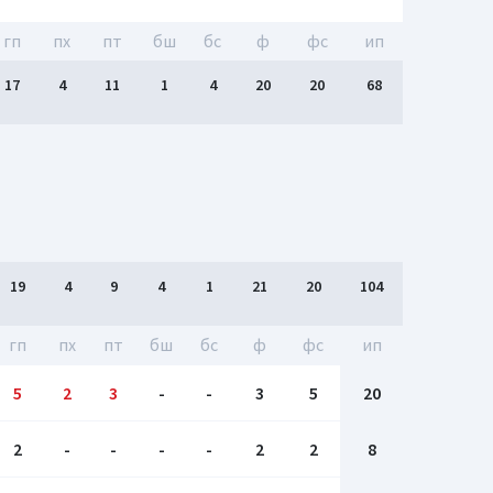
гп
пх
пт
бш
бc
ф
фс
ип
17
4
11
1
4
20
20
68
19
4
9
4
1
21
20
104
гп
пх
пт
бш
бc
ф
фс
ип
5
2
3
-
-
3
5
20
2
-
-
-
-
2
2
8