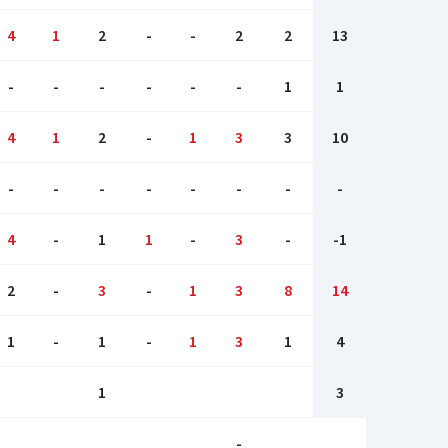
4
1
2
-
-
2
2
13
-
-
-
-
-
-
1
1
4
1
2
-
1
3
3
10
-
-
-
-
-
-
-
-
4
-
1
1
-
3
-
-1
2
-
3
-
1
3
8
14
1
-
1
-
1
3
1
4
1
3
-