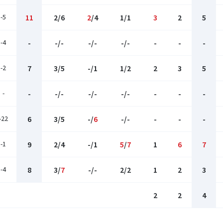
-5
11
2/6
2
/4
1/1
3
2
5
-4
-
-/-
-/-
-/-
-
-
-
-2
7
3/5
-/1
1/2
2
3
5
-
-
-/-
-/-
-/-
-
-
-
-22
6
3/5
-/
6
-/-
-
-
-
-1
9
2/4
-/1
5
/
7
1
6
7
-4
8
3/
7
-/-
2/2
1
2
3
2
2
4