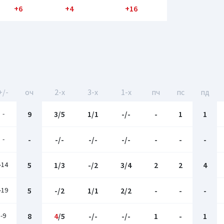
+6
+4
+16
+/-
оч
2-x
3-x
1-x
пч
пс
пд
-
9
3/5
1/1
-/-
-
1
1
-
-
-/-
-/-
-/-
-
-
-
-14
5
1/3
-/2
3/4
2
2
4
-19
5
-/2
1/1
2/2
-
-
-
-9
8
4
/5
-/-
-/-
1
-
1