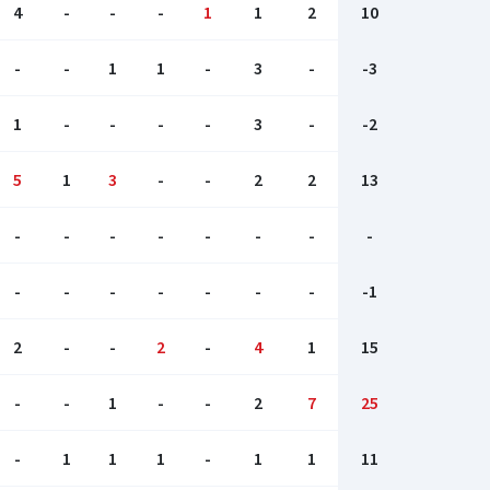
4
-
-
-
1
1
2
10
-
-
1
1
-
3
-
-3
1
-
-
-
-
3
-
-2
5
1
3
-
-
2
2
13
-
-
-
-
-
-
-
-
-
-
-
-
-
-
-
-1
2
-
-
2
-
4
1
15
-
-
1
-
-
2
7
25
-
1
1
1
-
1
1
11