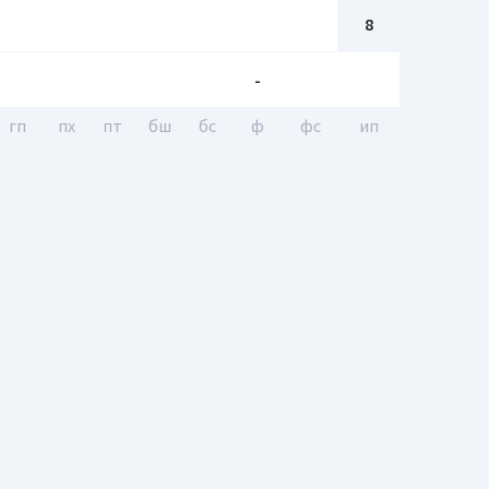
8
-
гп
пх
пт
бш
бc
ф
фс
ип