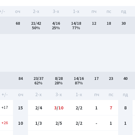
+/-
оч
2-x
3-x
1-x
пч
пс
пд
68
21/42
4/16
14/18
12
18
30
50%
25%
77%
84
23/37
8/28
14/16
17
23
40
62%
28%
87%
+/-
оч
2-x
3-x
1-x
пч
пс
пд
+17
15
2/4
3
/
10
2/2
1
7
8
+26
10
1/3
2/5
2/2
-
1
1