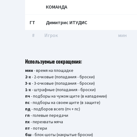
КОМАНДА
ГТ
Димитрис ИТУДИС
#
Игрок
мин
Используемые сокращения:
мин
- время на площадке
2-х
- 2-очковые (попадания - броски)
3-х
- 3-очковые (попадания - броски)
1-х
- штрафные (попадания - броски)
пч
- подборы на чужом щите (в нападении)
пс
- подборы на своем щите (в защите)
пд
- подборов всего (пч + пс)
гп
- голевые передачи
пх
- перехваты мяча
пт
- потери
бш
- блок-шоты (накрытые броски)