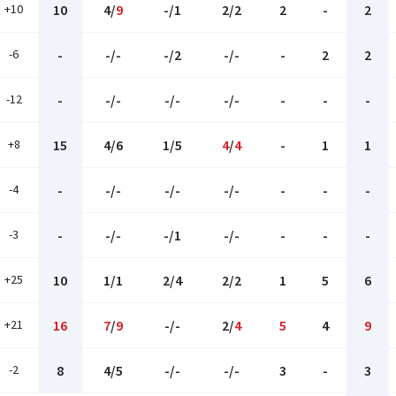
+10
10
4/
9
-/1
2/2
2
-
2
-6
-
-/-
-/2
-/-
-
2
2
-12
-
-/-
-/-
-/-
-
-
-
+8
15
4/6
1/5
4
/
4
-
1
1
-4
-
-/-
-/-
-/-
-
-
-
-3
-
-/-
-/1
-/-
-
-
-
+25
10
1/1
2/4
2/2
1
5
6
+21
16
7
/
9
-/-
2/
4
5
4
9
-2
8
4/5
-/-
-/-
3
-
3