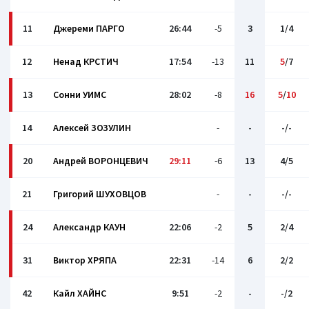
11
Джерeми ПАРГО
26:44
-5
3
1/4
12
Ненад КРСТИЧ
17:54
-13
11
5
/7
13
Сонни УИМС
28:02
-8
16
5
/
10
14
Алексей ЗОЗУЛИН
-
-
-/-
20
Андрей ВОРОНЦЕВИЧ
29:11
-6
13
4/5
21
Григорий ШУХОВЦОВ
-
-
-/-
24
Александр КАУН
22:06
-2
5
2/4
31
Виктор ХРЯПА
22:31
-14
6
2/2
42
Кайл ХАЙНС
9:51
-2
-
-/2