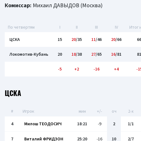
Комиссар:
Михаил ДАВЫДОВ (Москва)
По четвертям
I
II
III
IV
Итог 
ЦСКА
15
20
/35
11
/46
20
/66
6
Локомотив-Кубань
20
18
/38
27
/65
16
/81
8
-5
+2
-16
+4
-1
ЦСКА
#
Игрок
мин
+/-
оч
2-x
4
Милош ТЕОДОСИЧ
18:21
-9
2
1/1
7
Виталий ФРИДЗОН
25:20
-16
10
2/7