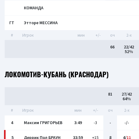
КОМАНДА
ГТ
Этторе МЕССИНА
#
Игрок
мин
+/-
оч
2-x
66
22/42
52%
ЛОКОМОТИВ-КУБАНЬ (КРАСНОДАР)
81
27/42
64%
#
Игрок
мин
+/-
оч
2-x
4
Максим ГРИГОРЬЕВ
3:49
-3
-
-/-
5
Деррик Пол БРАУН
33:59
+15
8
4/
11