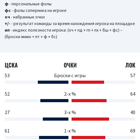
ф
- персональные фолы
фс
- фолы соперника на игроке
оч
- набранные очки
+/-
- результат команды за время нахождения игрока на площадке
ип
- индекс полезности игрока: (оч + пд + гп + пх + бш + фс) –
(броски мимо + пт + ф + бс)
ЦСКА
ОЧКИ
ЛОК
53
Броски с игры
57
52
2-х %
64
27
3-х %
40
61
1-х %
69