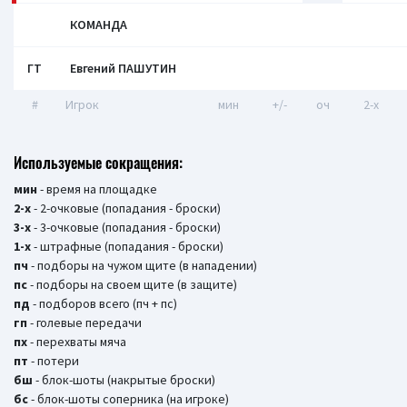
КОМАНДА
ГТ
Евгений ПАШУТИН
#
Игрок
мин
+/-
оч
2-x
Используемые сокращения:
мин
- время на площадке
2-х
- 2-очковые (попадания - броски)
3-х
- 3-очковые (попадания - броски)
1-х
- штрафные (попадания - броски)
пч
- подборы на чужом щите (в нападении)
пс
- подборы на своем щите (в защите)
пд
- подборов всего (пч + пс)
гп
- голевые передачи
пх
- перехваты мяча
пт
- потери
бш
- блок-шоты (накрытые броски)
бc
- блок-шоты соперника (на игроке)