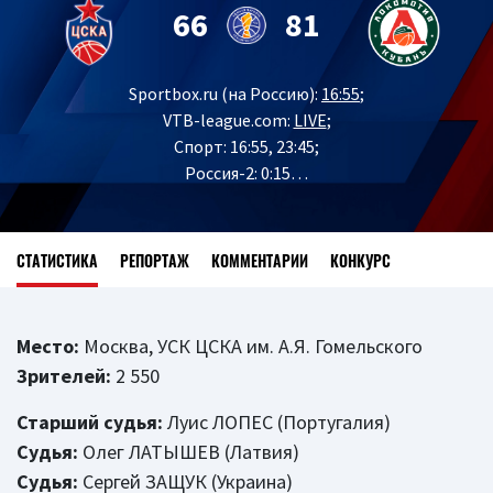
66
81
Sportbox.ru (на Россию):
16:55
;
VTB-league.com:
LIVE
;
Спорт: 16:55, 23:45;
Россия-2: 0:15…
СТАТИСТИКА
РЕПОРТАЖ
КОММЕНТАРИИ
КОНКУРС
Место:
Москва, УСК ЦСКА им. А.Я. Гомельского
Зрителей:
2 550
Старший судья:
Луис ЛОПЕС (Португалия)
Судья:
Олег ЛАТЫШЕВ (Латвия)
Судья:
Сергей ЗАЩУК (Украина)