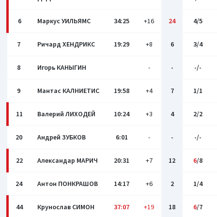
6
Маркус УИЛЬЯМС
34:25
+16
24
4/5
7
Ричард ХЕНДРИКС
19:29
+8
6
3/4
8
Игорь КАНЫГИН
-
-
-/-
9
Мантас КАЛНИЕТИС
19:58
+4
7
1/1
11
Валерий ЛИХОДЕЙ
10:24
+3
4
2/2
20
Андрей ЗУБКОВ
6:01
-
-
-/-
22
Александар МАРИЧ
20:31
+7
12
6
/8
24
Антон ПОНКРАШОВ
14:17
+6
2
1/4
44
Крунослав СИМОН
37:07
+19
18
6
/7