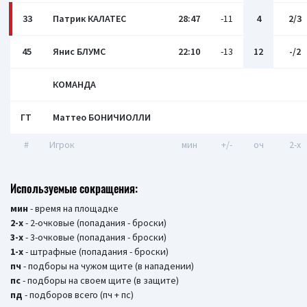
33
Патрик КАЛАТЕС
28:47
-11
4
2/3
45
Янис БЛУМС
22:10
-13
12
-/2
КОМАНДА
ГТ
Маттео БОНИЧИОЛЛИ
#
Игрок
мин
+/-
оч
2-x
Используемые сокращения:
мин
- время на площадке
2-х
- 2-очковые (попадания - броски)
3-х
- 3-очковые (попадания - броски)
1-х
- штрафные (попадания - броски)
пч
- подборы на чужом щите (в нападении)
пс
- подборы на своем щите (в защите)
пд
- подборов всего (пч + пс)