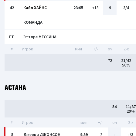
42
Кайл ХАЙНС
23:05
+13
9
3/4
КОМАНДА
ГТ
Этторе МЕССИНА
#
Игрок
мин
+/-
оч
2-x
72
21/42
50%
АСТАНА
54
11/37
29%
#
Игрок
мин
+/-
оч
2-x
5
Джерри ДЖОНСОН
9:59
-2
-
-/3