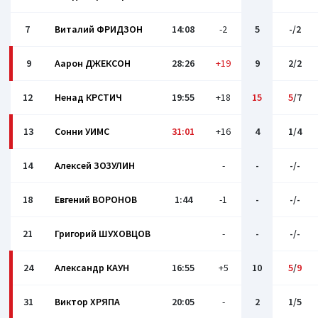
7
Виталий ФРИДЗОН
14:08
-2
5
-/2
9
Аарон ДЖЕКСОН
28:26
+19
9
2/2
12
Ненад КРСТИЧ
19:55
+18
15
5
/7
13
Сонни УИМС
31:01
+16
4
1/4
14
Алексей ЗОЗУЛИН
-
-
-/-
18
Евгений ВОРОНОВ
1:44
-1
-
-/-
21
Григорий ШУХОВЦОВ
-
-
-/-
24
Александр КАУН
16:55
+5
10
5
/
9
31
Виктор ХРЯПА
20:05
-
2
1/5