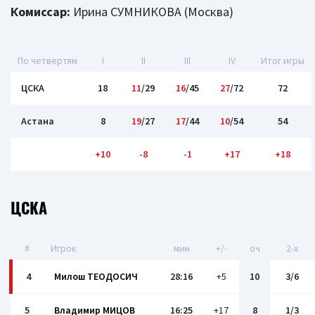
Комиссар:
Ирина СУМНИКОВА (Москва)
По четвертям
I
II
III
IV
Итог игры
ЦСКА
18
11
/29
16
/45
27
/72
72
Астана
8
19
/27
17
/44
10
/54
54
+10
-8
-1
+17
+18
ЦСКА
#
Игрок
мин
+/-
оч
2-x
4
Милош ТЕОДОСИЧ
28:16
+5
10
3/6
5
Владимир МИЦОВ
16:25
+17
8
1/3