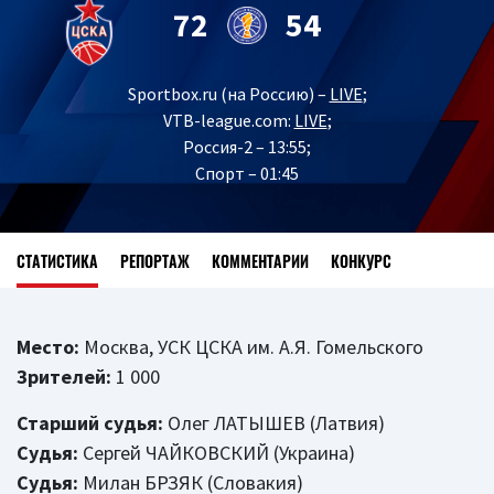
72
54
Sportbox.ru (на Россию) –
LIVE
;
VTB-league.com:
LIVE
;
Россия-2 – 13:55;
Спорт – 01:45
СТАТИСТИКА
РЕПОРТАЖ
КОММЕНТАРИИ
КОНКУРС
Место:
Москва, УСК ЦСКА им. А.Я. Гомельского
Зрителей:
1 000
Старший судья:
Олег ЛАТЫШЕВ (Латвия)
Судья:
Сергей ЧАЙКОВСКИЙ (Украина)
Судья:
Милан БРЗЯК (Словакия)