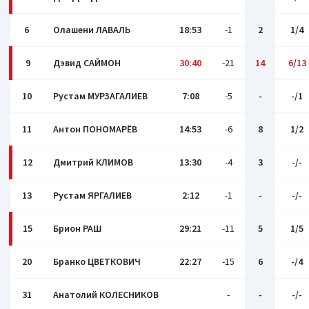
6
Олашени ЛАВАЛЬ
18:53
-1
2
1/4
9
Дэвид САЙМОН
30:40
-21
14
6
/
13
10
Рустам МУРЗАГАЛИЕВ
7:08
-5
-
-/1
11
Антон ПОНОМАРЁВ
14:53
-6
8
1/2
12
Дмитрий КЛИМОВ
13:30
-4
3
-/-
13
Рустам ЯРГАЛИЕВ
2:12
-1
-
-/-
15
Брион РАШ
29:21
-11
5
1/5
20
Бранко ЦВЕТКОВИЧ
22:27
-15
6
-/4
31
Анатолий КОЛЕСНИКОВ
-
-
-/-